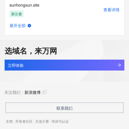
sunhongxun.site
查看详情
新注册
展开全部
shiu.site
查看详情
最近查询
选域名，来万网
snaprouter.site
查看详情
新注册
立即体验
patinio.site
查看详情
新注册
关注我们：
新浪微博
allapi.site
联系我们
查看详情
新注册
文档
|
开发者社区
|
天池大赛
|
培训与认证