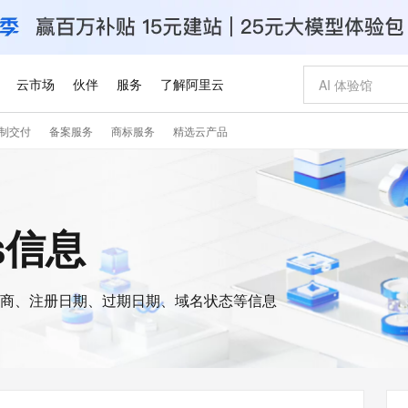
云市场
伙伴
服务
了解阿里云
制交付
备案服务
商标服务
精选云产品
AI 特惠
数据与 API
成为产品伙伴
企业增值服务
最佳实践
价格计算器
AI 场景体
基础软件
产品伙伴合
阿里云认证
市场活动
配置报价
大模型
自助选配和估算价格
新方式
睿译宝，AI翻译排版一步到位
智启 AI 普惠权益
产品生态集成认证中心
企业支持计划
云上春晚
域名与网站
千问官方 MaaS 平台，为开发者和 Agent 而生，新用户赠送 1 亿 + tokens 额度
Qwen Aud
AI Coding
阿里云Maa
2026 阿里云
云服务器 E
为企业打
数据集
Windows
大模型认证
模型
NEW
NEW
交付可用成果
值低价云产品抢先购
上传文档即自动完成翻译和格式还原
至高享 1亿+免费 tokens，加速 Al 应用落地
提供智能易用的域名与建站服务
智能编程，一键
安全可靠、
is信息
产品生态伙伴
专家技术服务
云上奥运之旅
弹性计算合作
阿里云中企出
手机三要素
宝塔 Linux
全部认证
价格优势
有专属领域专家
GLM-5.2：长任务时代开源旗舰模型
阿里云 OPC 创新助力计划
千问大模型
即刻拥有 DeepS
AI 电商营销
对象存储 O
大模型
产品生态伙伴工作台
企业增值服务台
云栖战略参考
云存储合作计
云栖大会
身份实名认证
CentOS
训练营
推动算力普惠，释放技术红利
最高返9万
多领域专家智能体,一键组建 AI 虚拟交付团队
快速构建应用程序和网站，即刻迈出上云第一步
至高百万元 Token 补贴，加速一人公司成长
多元化、高性能、安全可靠的大模型服务
真正可用的 1M 上下文,一次完成代码全链路开发
轻松解锁专属 Dee
从图文生成到
云上的中国
数据库合作计
活动全景
短信
Docker
图片和
商、注册日期、过期日期、域名状态等信息
站式影视创作平台
Hermes Agent，打造自进化智能体
Token Plan 模型订阅计划
数字证书管理服务（原SSL证书）
5 分钟轻松部署
AI 广告创作
无影云电脑
企业成长
NEW
信息公告
看见新力量
云网络合作计
OCR 文字识别
JAVA
证享300元代金券
可视化编排打通从文字构思到成片全链路闭环
全托管，含MySQL、PostgreSQL、SQL Server、MariaDB多引擎
自主进化，持久记忆，越用越聪明
Qwen3.8-Max 首发尝鲜，限时加量 10 倍，夜间低至2折
实现全站HTTPS，呈现可信的WEB访问
图文、视频一
随时随地安
Kimi-K3
HappyHors
NEW
魔搭 Mode
loud
服务实践
官网公告
Kimi 最新旗舰模型，长程编程与推理利器
让文字生成流
金融模力时刻
Salesforce O
版
发票查验
全能环境
Claude Code + GStack 打造工程团队
千问办公，限时限量积分加倍
Qoder
低代码高效构
AI 建站
短信服务
型
NEW
作计划
计划
创新中心
魔搭 ModelSc
健康状态
理服务
让AI从“聊天伙伴”进化为能干活的“数字员工”
安装技能 GStack，拥有专属 AI 工程团队
你的AI工作搭子，覆盖日常办公高频场景
面向真实软件的智能体编程平台
0 代码专业建
客户案例
天气预报查询
操作系统
Deepseek-v4-pro
HappyHors
态合作计划