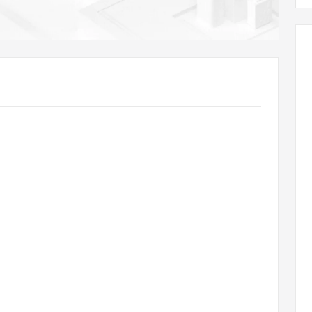
AI 应用
10分钟微调：让0.6B模型媲美235B模
多模态数据信
型
依托云原生高可用架构,实现Dify私有化部署
用1%尺寸在特定领域达到大模型90%以上效果
一个 AI 助手
超强辅助，Bol
即刻拥有 DeepSeek-R1 满血版
在企业官网、通讯软件中为客户提供 AI 客服
多种方案随心选，轻松解锁专属 DeepSeek