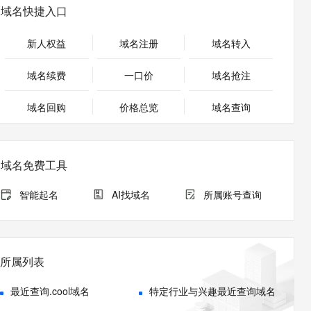
安全
畅自然，细节丰富
高表现力语音合成大模型，语音克隆听感自然
我要投诉
PolarDB
域名快捷入口
上云场景组合购
Milvus 弹性伸缩功能新增节
伴
漫剧创作，剧本、分镜、视频高效生成
100%兼容MySQL、PostgreSQL，兼容Oracle，支持集中和分布式
覆盖90%+业务场景，专享组合折扣价
点支持范围
2V
VPN
Fun-ASR
新人权益
域名注册
域名转入
文戏情感细腻自然，动作戏激烈拳拳到肉，实现更强表演能力
支持中英文自由切换，具备更强的噪声鲁棒性
ernetes 版 ACK
云聚AI 严选权益
AI 原生数据库服务发布
SSL 证书
，一键激活高效办公新体验
理容器应用的 K8s 服务
精选AI产品，从模型到应用全链提效
Agent 数据网关
域名续费
一口价
域名抢注
堡垒机
AI 用量加速计划
云原生数据库 PolarDB
应用
域名回购
价格总览
防火墙
域名查询
、识别商机，让客服更高效、服务更出色。
新老同享，达量后返
Agentic Database 发布
千问办公
主机安全
NEW
的智能体编程平台
一站式AI生产力平台
域名免费工具
AI 应用及服务市场
伶鹊
企业级人与Agent协作平台，接入和调度多个数字员工
智能客服平台，对话机器人、对话分析、智能外呼
智能起名
AI找域名
所属账号查询
AI 应用
大模型服务平台百炼 - 全妙
大模型
应用创作平台
多模态内容创作工具，已接入 DeepSeek
自然语言处理
所属列表
数据标注
最近查询.cool域名
特定行业与兴趣最近查询域名
机器学习