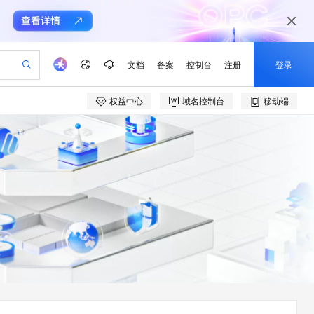
文档
备案
控制台
注册
登录
权益中心
域名控制台
移动端
验
作计划
器
AI 活动
专业服务
服务伙伴合作计划
开发者社区
加入我们
产品动态
服务平台百炼
阿里云 OPC 创新助力计划
一站式生成采购清单，支持单品或批量购买
io：打造专属 AI 语音助手
S产品伙伴计划（繁花）
峰会
CS
造的大模型服务与应用开发平台
一句话生成原生可编辑精美 PPT 文稿
AI 生产力先锋
Al MaaS 服务伙伴赋能合作
域名
博文
Careers
至高可申请百万元
Qwen3.8-Max 模型上线
开启高性价比 AI 编程新体验
弹性可伸缩的云计算服务
Qwen-Audio-3.0-Realtime 端到端实时语音角色扮演
输入一句话想法, 轻松生成专业的 PPT
先锋实践拓展 AI 生产力的边界
Token 补贴，五大权
计划
海大会
伙伴信用分合作计划
商标
问答
社会招聘
益加速 OPC 成功
eek-V4-Pro
SS
一键部署幻兽帕鲁游戏服务器
飞天发布时刻
HOT
Open Search 向量检索版支
划
备案
电子书
校园招聘
pSeek-V4-Pro
视频创作，一键激活电商全链路生产力
稳定、安全、高性价比、高性能的云存储服务
一键购买专属联机服务器，轻松开启游戏
所见，即是所愿
持视频检索 Pipeline 功能
更多支持
划
公司注册
镜像站
视频生成
语音识别与合成
专属 QwenPaw
漫剧工坊：一站式动画创作平台
AI 实训营
HOT
应用身份服务 (IDaaS)
合作伙伴培训与认证
划
上云迁移
站生成，高效打造优质广告素材
全接入的云上超级电脑
从聊天伙伴进化为能主动干活的本地数字员工
快速生产连贯的高质量长漫剧
从基础到进阶，Agent 创客手把手教你
OpenClaw 管理能力上线
e-1.1-T2V
Qwen3-TTS-Flash
lScope
我要反馈
查询合作伙伴
畅细腻的高质量视频
离线语音合成大模型，多语言方言自适应，低延迟高稳定
n Alibaba Cloud ISV 合作
代维服务
建企业门户网站
10 分钟搭建微信、支付宝小程序
MaxCompute MaxFrame 提
创新加速
ope
登录合作伙伴管理后台
我要建议
站，无忧落地极速上线
以可视化方式快速构建移动和 PC 门户网站
国内短信简单易用，安全可靠，秒级触达，全球覆盖200+国家和地区。
高效部署网站，快速应用到小程序
供自动弹性内存功能
e-1.1-I2V
Cosyvoice-V3-Flash