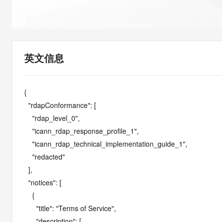
快速部署 Dify，高效搭建 
迁移与运维管理
10 分钟在聊天系统中增加
专有云
英文信息
{

  "rdapConformance": [

    "rdap_level_0",

    "icann_rdap_response_profile_1",

    "icann_rdap_technical_implementation_guide_1",

    "redacted"

  ],

  "notices": [

    {

      "title": "Terms of Service",

      "description": [
