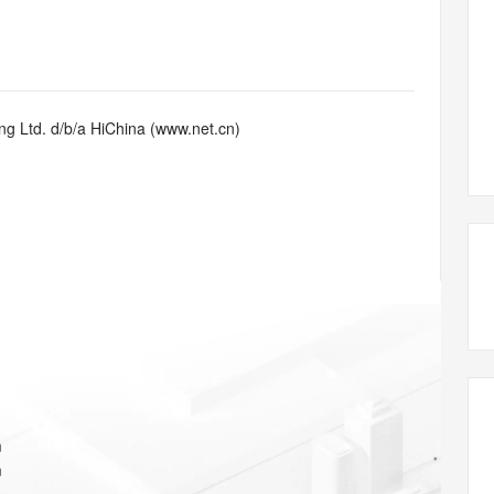
态智能体模型
旗舰 MoE 大模型，百万上下文与顶尖推理能力
图生视频，流
同享
万小智 AI 建站低至 15元/月
Qoder CN
AI 短剧/漫剧
云原生数据库 
快递物流查询
WordPress
成为服务伙
高校合作
点，立即开启云上创新
覆盖公网/内网、递归/权威、移动APP等全场景解析服务
送.CN域名，送备案服务码
基于千问大模型等，支持代码智能生成、研发智能问答
AI助力短剧
GLM-5.2
Wan2.7-T
Ubuntu
服务生态伙伴
视觉 Coding、空间感知、多模态思考等全面升级
1M上下文，专为长程任务能力而生
云工开物
企业应用
Works
Night Plan 支持 Qwen 3.8-Max
云原生大数据计算服务 MaxCompute
AI 办公
容器服务 Kub
NEW
Red Hat
30+ 款产品免费体验
Data Agent 驱动的一站式 Data+AI 开发治理平台
夜间 5 折，Qwen/Meoo/TokenPlan 客户专享
面向分析的企业级SaaS模式云数据仓库
AI智能应用
提供一站式管
科研合作
g Ltd. d/b/a HiChina (www.net.cn)
ERP
堂（旗舰版）
SUSE
智能客服
AI 应用构建
大模型原生
CRM
防护产品
2个月
自动承接线索
建站小程序
Qoder
大模型服务平台百炼-应用模版
OA 办公系统
HOT
NEW
面向真实软件
个人版上线、团队版降价；千问3.8-Max首发发尝鲜
丰富多元化的应用模版和解决方案
力提升
财税管理
模板建站
万有无界
大模型服务平台百炼-智能体
400电话
定制建站
的模型效果
灵活可视化地构建企业级 Agent
方案
广告营销
模板小程序
秒悟
人工智能平台 PAI
定制小程序
云端极速 AI 
新一代 AI 视频生成模型，深度适配广告营销等场景
AI Native 的算法工程平台，一站式完成建模、训练、推理服务部署
APP 开发
m
建站系统
m