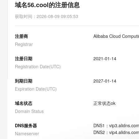
存储
天池大赛
能看、能想、能动手的多模
域名56.cool的注册信息
云解析DNS
解决方案免费试用 新老
电子合同
最高领取价值200元试用
安全
网络与CDN
AI 算法大赛
Qwen3-VL-Plus
获取时间
：
2026-08-09 09:05:53
畅捷通
大数据开发治理平台 Data
AI 产品 免费试用
网络
安全
云开发大赛
Tableau 订阅
1亿+ 大模型 tokens 和 
注册商
Alibaba Cloud Computin
可观测
入门学习赛
中间件
AI空中课堂在线直播课
云防火墙
140+云产品 免费试用
Registrar
大模型服务
上云与迁云
云原生的云上边界网络安全
产品新客免费试用，最长1
数据库
生态解决方案
注册日期
2021-01-14
千问AI平台-Token Plan
企业出海
大模型ACA认证体验
大数据计算
Registration Date(UTC)
助力企业全员 AI 认知与能
行业生态解决方案
政企业务
媒体服务
千问AI平台-模型体验
到期日期
2027-01-14
开发者生态解决方案
在线体验全尺寸、多种模态
Expiration Date(UTC)
企业服务与云通信
AI 开发和 AI 应用解决
Happy 系列大模型
域名与网站
域名状态
正常状态
ok
Domain Status
终端用户计算
DNS服务器
DNS
1
：
vip3.alidns.co
Serverless
大模型解决方案
DNS
2
：
vip4.alidns.co
Nameserver
开发工具