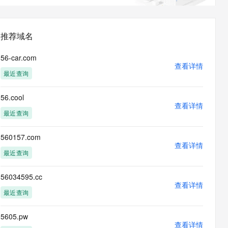
息提取
与 AI 智能体进行实时音视频通话
从文本、图片、视频中提取结构化的属性信息
构建支持视频理解的 AI 音视频实时通话应用
推荐域名
t.diy 一步搞定创意建站
构建大模型应用的安全防护体系
通过自然语言交互简化开发流程,全栈开发支持
通过阿里云安全产品对 AI 应用进行安全防护
56-car.com
查看详情
最近查询
56.cool
查看详情
最近查询
560157.com
查看详情
最近查询
56034595.cc
查看详情
最近查询
5605.pw
查看详情