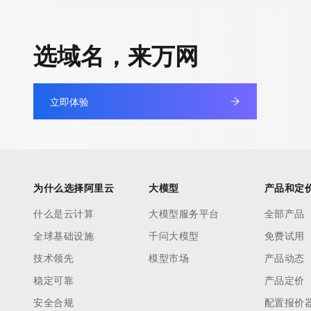
non-public data may be provided, upon request, where it can be
legitimate interest and a proper legal basis for accessing the wi
选域名，来万网
can be requested by submitting a request via the form found at h
access/ Identity Digital Inc. and, if applicable, the primary Regi
any time. By submitting this query, you agree to abide by this pol
立即体验
      ],

      "links": [

        {

          "value": "https://rdap.identitydigital.services/rdap/domain/56.cool",

          "rel": "terms-of-service",

为什么选择阿里云
大模型
产品和定
          "href": "https://www.identity.digital/policies/rdds-access-policy",

          "type": "text/html"

什么是云计算
大模型服务平台
全部产品
        }

全球基础设施
千问大模型
免费试用
      ]

技术领先
模型市场
产品动态
    },

稳定可靠
产品定价
    {

      "title": "Status Codes",

安全合规
配置报价