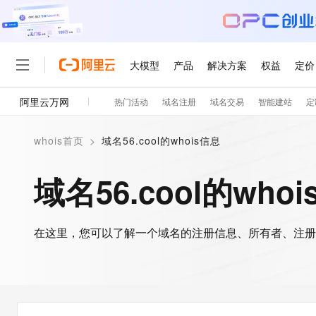
大模型
产品
解决方案
权益
定价
阿里云万网
热门活动
域名注册
域名交易
智能建站
定
大模型
产品
解决方案
权益
定价
云市场
伙伴
服务
了解阿里云
精选产品
精选解决方案
普惠上云
产品定价
精选商城
成为销售伙伴
售前咨询
为什么选择阿里云
千问AI平台
whois首页
>
域名56.cool的whois信息
了解云产品的定价详情
大模型服务平台百炼
千问办公，解锁你的工作
普惠上云 官方力荐
分销伙伴
在线服务
网站建设
什么是云计算
大
大模型服务与应用平台
企业级Agent产品，直接
云服务器38元/年起，超
域名56.cool的who
咨询伙伴
多端小程序
技术领先
云上成本管理
售后服务
轻量应用服务器
Agency Agents：拥
官方推荐返现计划
大模型
精选产品
精选解决方案
Salesforce 国际版订阅
稳定可靠
管理和优化成本
推荐新用户得奖励，单订单
销售伙伴合作计划
自助服务
友盟天域
安全合规
人工智能与机器学习
AI
文本生成
在这里，您可以了解一个域名的注册信息、所有者、注册
云数据库 RDS
HappyHorse 打造一
云工开物
无影生态合作计划
在线服务
观测云
分析师报告
高校专属算力普惠，学生认
计算
互联网应用开发
Qwen3.8-Max
HOT
Salesforce On Alibaba C
工单服务
智能体时代全能旗舰模型
Tuya 物联网平台阿里云
研究报告与白皮书
人工智能平台 PAI
快速拥有专属 OpenClaw
大模
Consulting Partner 合
大数据
容器
免费试用
短信专区
一站式AI开发、训练和推
蓝凌 OA
Qwen3.7-Plus
AI 大模型销售与服务生
现代化应用