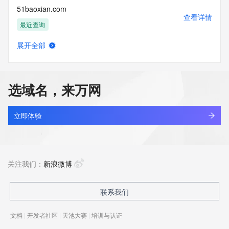
51baoxian.com
查看详情
最近查询
展开全部
51bbmm.com
查看详情
最近查询
选域名，来万网
51bestcode.com
查看详情
最近查询
立即体验
51bet24.com
查看详情
新注册
关注我们：
新浪微博
51bet83.com
联系我们
查看详情
新注册
文档
|
开发者社区
|
天池大赛
|
培训与认证