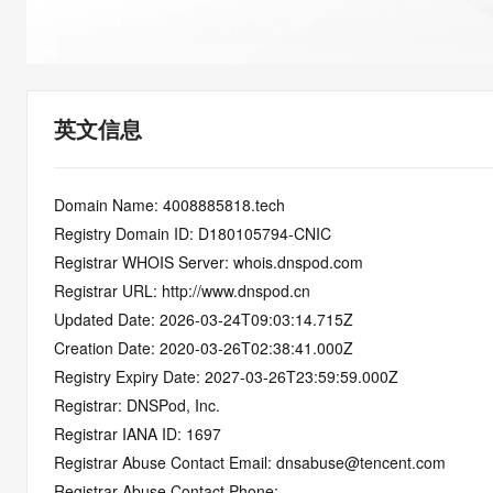
快速部署 Dify，高效搭建 
迁移与运维管理
10 分钟在聊天系统中增加
专有云
英文信息
Domain Name: 4008885818.tech
Registry Domain ID: D180105794-CNIC
Registrar WHOIS Server: whois.dnspod.com
Registrar URL: http://www.dnspod.cn
Updated Date: 2026-03-24T09:03:14.715Z
Creation Date: 2020-03-26T02:38:41.000Z
Registry Expiry Date: 2027-03-26T23:59:59.000Z
Registrar: DNSPod, Inc.
Registrar IANA ID: 1697
Registrar Abuse Contact Email: dnsabuse@tencent.com
Registrar Abuse Contact Phone: 