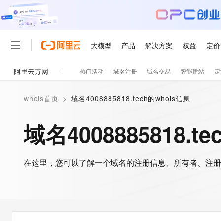
大模型
产品
解决方案
权益
定价
阿里云万网
热门活动
域名注册
域名交易
智能建站
定
大模型
产品
解决方案
权益
定价
云市场
伙伴
服务
了解阿里云
精选产品
精选解决方案
普惠上云
产品定价
精选商城
成为销售伙伴
售前咨询
为什么选择阿里云
千问AI平台
whois首页
>
域名4008885818.tech的whois信息
了解云产品的定价详情
大模型服务平台百炼
睿译宝，AI翻译排版一
普惠上云 官方力荐
分销伙伴
在线服务
网站建设
什么是云计算
大
大模型服务与应用平台
上传文档即自动完成翻译和
云服务器38元/年起，超
域名4008885818.t
咨询伙伴
多端小程序
技术领先
云上成本管理
售后服务
轻量应用服务器
GLM-5.2：长任务时代
官方推荐返现计划
大模型
精选产品
精选解决方案
Salesforce 国际版订阅
稳定可靠
管理和优化成本
推荐新用户得奖励，单订单
销售伙伴合作计划
自助服务
友盟天域
安全合规
人工智能与机器学习
AI
文本生成
在这里，您可以了解一个域名的注册信息、所有者、注册
云数据库 RDS
Hermes Agent，打造
云工开物
无影生态合作计划
在线服务
观测云
分析师报告
自主进化，持久记忆，越用
高校专属算力普惠，学生认
计算
互联网应用开发
Qwen3.8-Max
HOT
Salesforce On Alibaba C
工单服务
智能体时代全能旗舰模型
Tuya 物联网平台阿里云
研究报告与白皮书
人工智能平台 PAI
快速拥有专属 OpenClaw
大模
Consulting Partner 合
大数据
容器
免费试用
短信专区
一站式AI开发、训练和推
蓝凌 OA
Qwen3.7-Plus
AI 大模型销售与服务生
现代化应用