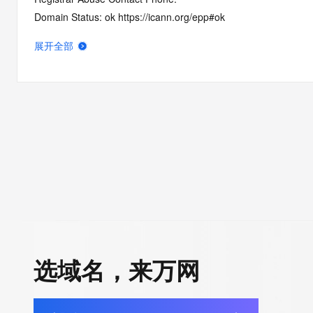
Domain Status: ok https://icann.org/epp#ok
Name Server: f1g1ns1.dnspod.net
展开全部
Name Server: f1g1ns2.dnspod.net
DNSSEC: unsigned
URL of the ICANN RDDS Inaccuracy Complaint Form: https://ic
>>> Last update of WHOIS database: 2026-07-24T16:59:12.1
For more information on domain status codes, please visit http
The WHOIS information provided in this page has been redact
in compliance with ICANN's Temporary Specification for gTLD
Registration Data.
选域名，来万网
The data in this record is provided by Tucows Registry for info
purposes only, and it does not guarantee its accuracy. Tucows 
authoritative for whois information in top-level domains it opera