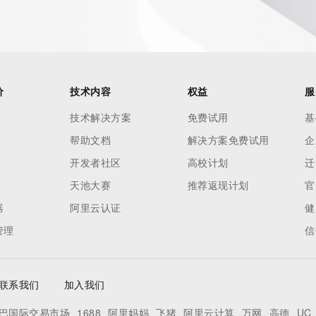
es and
rovided by
this
价
技术内容
权益
服
 lawful
技术解决方案
免费试用
基
ta
帮助文档
解决方案免费试用
企
pporting
开发者社区
高校计划
迁
dvertising
天池大赛
推荐返现计划
官
r
器
阿里云认证
健
processes
管理
信
y
ames or
联系我们
加入我们
y time. By
巴国际交易市场
1688
阿里妈妈
飞猪
阿里云计算
万网
高德
UC