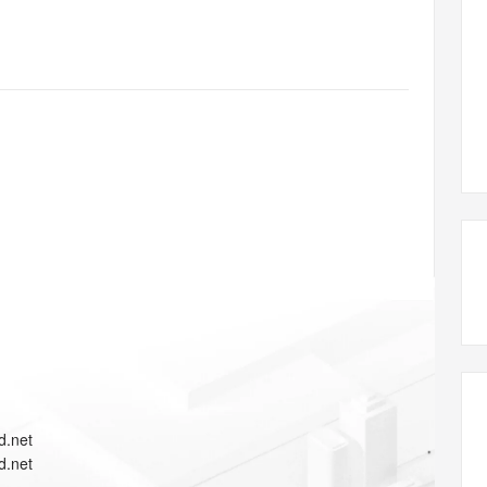
态智能体模型
旗舰 MoE 大模型，百万上下文与顶尖推理能力
图生视频，流
同享
万小智 AI 建站低至 15元/月
Qoder CN
AI 短剧/漫剧
云原生数据库 
快递物流查询
WordPress
成为服务伙
高校合作
点，立即开启云上创新
覆盖公网/内网、递归/权威、移动APP等全场景解析服务
送.CN域名，送备案服务码
基于千问大模型等，支持代码智能生成、研发智能问答
AI助力短剧
GLM-5.2
Wan2.7-T
Ubuntu
服务生态伙伴
视觉 Coding、空间感知、多模态思考等全面升级
1M上下文，专为长程任务能力而生
云工开物
企业应用
Works
Night Plan 支持 Qwen 3.8-Max
云原生大数据计算服务 MaxCompute
AI 办公
容器服务 Kub
NEW
Red Hat
30+ 款产品免费体验
Data Agent 驱动的一站式 Data+AI 开发治理平台
夜间 5 折，Qwen/Meoo/TokenPlan 客户专享
面向分析的企业级SaaS模式云数据仓库
AI智能应用
提供一站式管
科研合作
ERP
堂（旗舰版）
SUSE
智能客服
AI 应用构建
大模型原生
CRM
防护产品
2个月
自动承接线索
建站小程序
Qoder
大模型服务平台百炼-应用模版
OA 办公系统
HOT
NEW
面向真实软件
个人版上线、团队版降价；千问3.8-Max首发发尝鲜
丰富多元化的应用模版和解决方案
力提升
财税管理
模板建站
万有无界
大模型服务平台百炼-智能体
400电话
定制建站
的模型效果
灵活可视化地构建企业级 Agent
方案
广告营销
模板小程序
秒悟
人工智能平台 PAI
定制小程序
云端极速 AI 
新一代 AI 视频生成模型，深度适配广告营销等场景
AI Native 的算法工程平台，一站式完成建模、训练、推理服务部署
APP 开发
d.net
建站系统
d.net