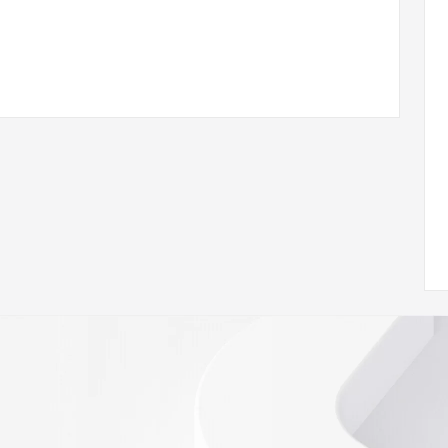
ann.org/wicf
83Z <<<
s://icann.org/epp
ed
rmational
Registry is
tes