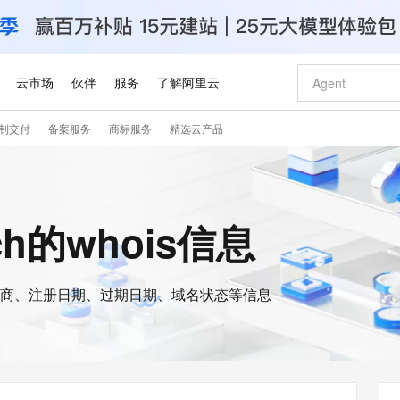
云市场
伙伴
服务
了解阿里云
制交付
备案服务
商标服务
精选云产品
AI 特惠
数据与 API
成为产品伙伴
企业增值服务
最佳实践
价格计算器
AI 场景体
基础软件
产品伙伴合
阿里云认证
市场活动
配置报价
大模型
自助选配和估算价格
步到位
智启 AI 普惠权益
产品生态集成认证中心
企业支持计划
云上春晚
域名与网站
Qwen Audio：打造专属 AI 语音助手
千问官方 MaaS 平台，为开发者和 Agent 而生，新用户赠送 1 亿 + tokens 额度
一句话生成原生
AI Coding
阿里云Maa
2026 阿里云
云服务器 E
为企业打
数据集
Windows
大模型认证
模型
NEW
NEW
格式还原
值低价云产品抢先购
至高享 1亿+免费 tokens，加速 Al 应用落地
提供智能易用的域名与建站服务
Qwen-Audio-3.0-Realtime 端到端实时语音角色扮演
输入一句话想法,
智能编程，一键
安全可靠、
ech的whois信息
产品生态伙伴
专家技术服务
云上奥运之旅
弹性计算合作
阿里云中企出
手机三要素
宝塔 Linux
全部认证
价格优势
开源旗舰模型
即刻拥有 DeepSeek-V4-Pro
阿里云 OPC 创新助力计划
千问大模型
一键部署幻兽
AI 电商营销
对象存储 O
大模型
产品生态伙伴工作台
企业增值服务台
云栖战略参考
云存储合作计
云栖大会
身份实名认证
CentOS
训练营
推动算力普惠，释放技术红利
最高返9万
真正可用的 1M 上下文,一次完成代码全链路开发
快速构建应用程序和网站，即刻迈出上云第一步
轻松解锁专属 DeepSeek-V4-Pro
至高百万元 Token 补贴，加速一人公司成长
多元化、高性能、安全可靠的大模型服务
一键购买专属
从图文生成到
云上的中国
数据库合作计
活动全景
短信
Docker
图片和
商、注册日期、过期日期、域名状态等信息
自进化智能体
5 分钟轻松部署专属 QwenPaw
Token Plan 模型订阅计划
数字证书管理服务（原SSL证书）
高效搭建 AI
AI 广告创作
无影云电脑
企业成长
NEW
HOT
信息公告
看见新力量
云网络合作计
OCR 文字识别
JAVA
越聪明
证享300元代金券
全托管，含MySQL、PostgreSQL、SQL Server、MariaDB多引擎
Qwen3.8-Max 首发尝鲜，限时加量 10 倍，夜间低至2折
实现全站HTTPS，呈现可信的WEB访问
从聊天伙伴进化为能主动干活的本地数字员工
图文、视频一
随时随地安
Kimi-K3
HappyHors
NEW
魔搭 Mode
loud
服务实践
官网公告
Kimi 最新旗舰模型，长程编程与推理利器
让文字生成流
金融模力时刻
Salesforce O
版
发票查验
全能环境
Claude Code + GStack 打造工程团队
千问办公，限时限量积分加倍
Qoder
低代码高效构
AI 建站
短信服务
型
NEW
作计划
计划
创新中心
魔搭 ModelSc
健康状态
理服务
让AI从“聊天伙伴”进化为能干活的“数字员工”
安装技能 GStack，拥有专属 AI 工程团队
你的AI工作搭子，覆盖日常办公高频场景
面向真实软件的智能体编程平台
0 代码专业建
客户案例
天气预报查询
操作系统
Deepseek-v4-pro
HappyHors
态合作计划