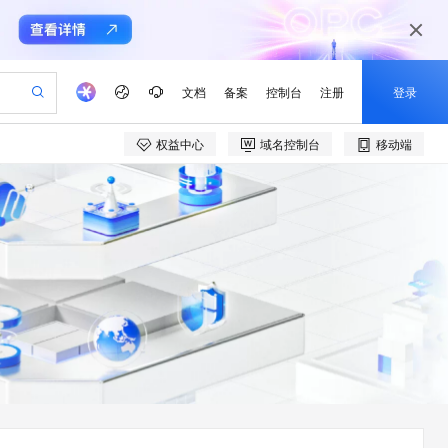
文档
备案
控制台
注册
登录
权益中心
域名控制台
移动端
验
作计划
器
AI 活动
专业服务
服务伙伴合作计划
开发者社区
加入我们
产品动态
服务平台百炼
阿里云 OPC 创新助力计划
一站式生成采购清单，支持单品或批量购买
可编辑精美 PPT 文稿
S产品伙伴计划（繁花）
峰会
CS
造的大模型服务与应用开发平台
Agency Agents：拥有专属领域专家
AI 生产力先锋
Al MaaS 服务伙伴赋能合作
域名
博文
Careers
至高可申请百万元
Qwen3.8-Max 模型上线
 轻松生成专业的 PPT
开启高性价比 AI 编程新体验
弹性可伸缩的云计算服务
先锋实践拓展 AI 生产力的边界
多领域专家智能体,一键组建 AI 虚拟交付团队
Token 补贴，五大权
计划
海大会
伙伴信用分合作计划
商标
问答
社会招聘
益加速 OPC 成功
帕鲁游戏服务器
SS
HappyHorse 打造一站式影视创作平台
飞天发布时刻
HOT
Open Search 向量检索版支
划
备案
电子书
校园招聘
联机服务器，轻松开启游戏
视频创作，一键激活电商全链路生产力
稳定、安全、高性价比、高性能的云存储服务
所见，即是所愿
持视频检索 Pipeline 功能
可视化编排打通从文字构思到成片全链路闭环
更多支持
划
公司注册
镜像站
视频生成
语音识别与合成
 智能体与工作流应用
漫剧工坊：一站式动画创作平台
AI 实训营
应用身份服务 (IDaaS)
合作伙伴培训与认证
划
上云迁移
站生成，高效打造优质广告素材
全接入的云上超级电脑
通过阿里云百炼高效搭建AI应用,助力高效开发
快速生产连贯的高质量长漫剧
从基础到进阶，Agent 创客手把手教你
OpenClaw 管理能力上线
e-1.1-T2V
Qwen3-TTS-Flash
lScope
我要反馈
查询合作伙伴
畅细腻的高质量视频
离线语音合成大模型，多语言方言自适应，低延迟高稳定
n Alibaba Cloud ISV 合作
代维服务
建企业门户网站
10 分钟搭建微信、支付宝小程序
MaxCompute MaxFrame 提
创新加速
ope
登录合作伙伴管理后台
我要建议
站，无忧落地极速上线
以可视化方式快速构建移动和 PC 门户网站
国内短信简单易用，安全可靠，秒级触达，全球覆盖200+国家和地区。
高效部署网站，快速应用到小程序
供自动弹性内存功能
e-1.1-I2V
Cosyvoice-V3-Flash