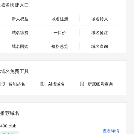
安全
畅自然，细节丰富
高表现力语音合成大模型，语音克隆听感自然
我要投诉
PolarDB
域名快捷入口
上云场景组合购
Milvus 弹性伸缩功能新增节
伴
漫剧创作，剧本、分镜、视频高效生成
100%兼容MySQL、PostgreSQL，兼容Oracle，支持集中和分布式
覆盖90%+业务场景，专享组合折扣价
点支持范围
2V
VPN
Fun-ASR
新人权益
域名注册
域名转入
文戏情感细腻自然，动作戏激烈拳拳到肉，实现更强表演能力
支持中英文自由切换，具备更强的噪声鲁棒性
ernetes 版 ACK
云聚AI 严选权益
AI 原生数据库服务发布
SSL 证书
，一键激活高效办公新体验
理容器应用的 K8s 服务
精选AI产品，从模型到应用全链提效
Agent 数据网关
域名续费
一口价
域名抢注
堡垒机
AI 用量加速计划
云原生数据库 PolarDB
应用
域名回购
价格总览
防火墙
域名查询
、识别商机，让客服更高效、服务更出色。
新老同享，达量后返
Agentic Database 发布
千问办公
主机安全
NEW
的智能体编程平台
一站式AI生产力平台
域名免费工具
AI 应用及服务市场
伶鹊
企业级人与Agent协作平台，接入和调度多个数字员工
智能客服平台，对话机器人、对话分析、智能外呼
智能起名
AI找域名
所属账号查询
AI 应用
大模型服务平台百炼 - 全妙
大模型
应用创作平台
多模态内容创作工具，已接入 DeepSeek
自然语言处理
推荐域名
数据标注
400.club
机器学习
查看详情