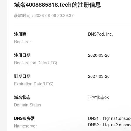
存储
天池大赛
能看、能想、能动手的多模
域名4008885818.tech的注册信息
云解析DNS
解决方案免费试用 新老
电子合同
最高领取价值200元试用
安全
网络与CDN
AI 算法大赛
Qwen3-VL-Plus
获取时间
：
2026-08-06 20:29:37
畅捷通
大数据开发治理平台 Data
AI 产品 免费试用
网络
安全
云开发大赛
Tableau 订阅
1亿+ 大模型 tokens 和 
注册商
DNSPod, Inc.
可观测
入门学习赛
中间件
AI空中课堂在线直播课
云防火墙
140+云产品 免费试用
Registrar
大模型服务
上云与迁云
云原生的云上边界网络安全
产品新客免费试用，最长1
数据库
生态解决方案
注册日期
2020-03-26
千问AI平台-Token Plan
企业出海
大模型ACA认证体验
大数据计算
Registration Date(UTC)
助力企业全员 AI 认知与能
行业生态解决方案
政企业务
媒体服务
千问AI平台-模型体验
到期日期
2027-03-26
开发者生态解决方案
在线体验全尺寸、多种模态
Expiration Date(UTC)
企业服务与云通信
AI 开发和 AI 应用解决
Happy 系列大模型
域名与网站
域名状态
正常状态
ok
Domain Status
终端用户计算
DNS服务器
DNS
1
：
f1g1ns1.dnspo
Serverless
大模型解决方案
DNS
2
：
f1g1ns2.dnspo
Nameserver
开发工具