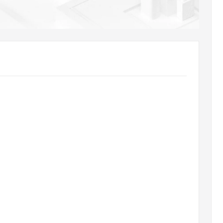
AI 应用
10分钟微调：让0.6B模型媲美235B模
多模态数据信
型
依托云原生高可用架构,实现Dify私有化部署
用1%尺寸在特定领域达到大模型90%以上效果
一个 AI 助手
超强辅助，Bol
即刻拥有 DeepSeek-R1 满血版
在企业官网、通讯软件中为客户提供 AI 客服
多种方案随心选，轻松解锁专属 DeepSeek