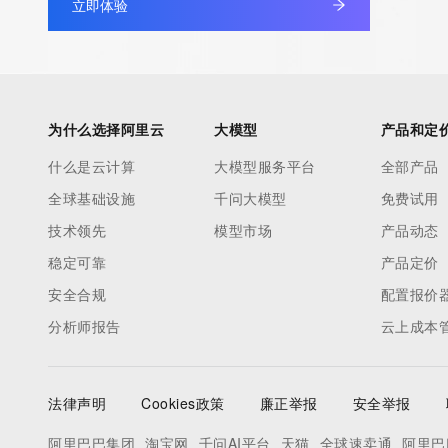
立即体验
under contract with the Internet Corporation for Assigned Nam
Numbers. Whois information from other top-level domains is p
a third-party under license to Tucows Registry.
This service is intended only for query-based access. By using 
为什么选择阿里云
大模型
产品和定
service, you agree that you will use any data presented only for
什么是云计算
大模型服务平台
全部产品
purposes and that, under no circumstances will you use (a) da
全球基础设施
千问大模型
免费试用
acquired for the purpose of allowing, enabling, or otherwise su
the transmission by e-mail, telephone, facsimile or other
技术领先
模型市场
产品动态
communications mechanism of mass  unsolicited, commercial a
稳定可靠
产品定价
or solicitations to entities other than your existing  customers; o
安全合规
配置报价
(b) this service to enable high volume, automated, electronic 
分析师报告
云上成本
that send queries or data to the systems of any Registrar or an
Registry except as reasonably necessary to register domain n
modify existing domain name registrations.
法律声明
Cookies政策
廉正举报
安全举报
Tucows Registry reserves the right to modify these terms at an
阿里巴巴集团
淘宝网
千问AI平台
天猫
全球速卖通
阿里巴