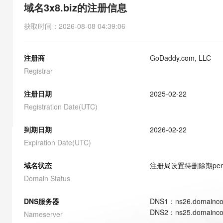
存储
天池大赛
能看、能想、能动手的多模
域名3x8.biz的注册信息
云解析DNS
解决方案免费试用 新老
电子合同
最高领取价值200元试用
安全
网络与CDN
AI 算法大赛
Qwen3-VL-Plus
获取时间
：
2026-08-08 04:39:06
畅捷通
大数据开发治理平台 Data
AI 产品 免费试用
网络
安全
云开发大赛
Tableau 订阅
1亿+ 大模型 tokens 和 
注册商
GoDaddy.com, LLC
可观测
入门学习赛
中间件
AI空中课堂在线直播课
云防火墙
140+云产品 免费试用
Registrar
大模型服务
上云与迁云
云原生的云上边界网络安全
产品新客免费试用，最长1
数据库
生态解决方案
注册日期
2025-02-22
千问AI平台-Token Plan
企业出海
大模型ACA认证体验
大数据计算
Registration Date(UTC)
助力企业全员 AI 认知与能
行业生态解决方案
政企业务
媒体服务
千问AI平台-模型体验
到期日期
2026-02-22
开发者生态解决方案
在线体验全尺寸、多种模态
Expiration Date(UTC)
企业服务与云通信
AI 开发和 AI 应用解决
Happy 系列大模型
域名与网站
域名状态
注册局设置待删除期
pe
Domain Status
终端用户计算
DNS服务器
DNS
1
：
ns26.domainco
Serverless
大模型解决方案
DNS
2
：
ns25.domainco
Nameserver
开发工具