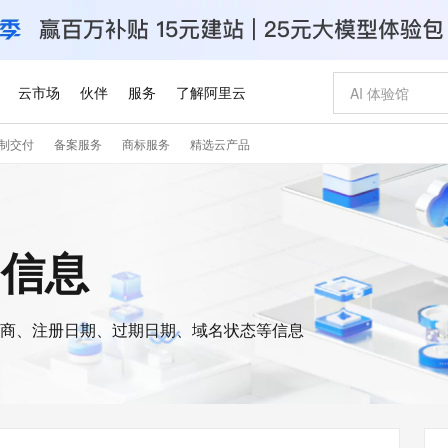
云市场
伙伴
服务
了解阿里云
制交付
备案服务
商标服务
精选云产品
AI 特惠
数据与 API
成为产品伙伴
企业增值服务
最佳实践
价格计算器
AI 场景体
基础软件
产品伙伴合
阿里云认证
市场活动
配置报价
大模型
自助选配和估算价格
新方式
睿译宝，AI翻译排版一步到位
智启 AI 普惠权益
产品生态集成认证中心
企业支持计划
云上春晚
域名与网站
千问官方 MaaS 平台，为开发者和 Agent 而生，新用户赠送 1 亿 + tokens 额度
Qwen Aud
AI Coding
阿里云Maa
2026 阿里云
云服务器 E
为企业打
数据集
Windows
大模型认证
模型
NEW
NEW
交付可用成果
值低价云产品抢先购
上传文档即自动完成翻译和格式还原
至高享 1亿+免费 tokens，加速 Al 应用落地
提供智能易用的域名与建站服务
智能编程，一键
安全可靠、
is信息
产品生态伙伴
专家技术服务
云上奥运之旅
弹性计算合作
阿里云中企出
手机三要素
宝塔 Linux
全部认证
价格优势
有专属领域专家
GLM-5.2：长任务时代开源旗舰模型
阿里云 OPC 创新助力计划
千问大模型
即刻拥有 DeepS
AI 电商营销
对象存储 O
大模型
产品生态伙伴工作台
企业增值服务台
云栖战略参考
云存储合作计
云栖大会
身份实名认证
CentOS
训练营
推动算力普惠，释放技术红利
最高返9万
多领域专家智能体,一键组建 AI 虚拟交付团队
快速构建应用程序和网站，即刻迈出上云第一步
至高百万元 Token 补贴，加速一人公司成长
多元化、高性能、安全可靠的大模型服务
真正可用的 1M 上下文,一次完成代码全链路开发
轻松解锁专属 Dee
从图文生成到
云上的中国
数据库合作计
活动全景
短信
Docker
图片和
商、注册日期、过期日期、域名状态等信息
站式影视创作平台
Hermes Agent，打造自进化智能体
Token Plan 模型订阅计划
数字证书管理服务（原SSL证书）
5 分钟轻松部署
AI 广告创作
无影云电脑
企业成长
NEW
信息公告
看见新力量
云网络合作计
OCR 文字识别
JAVA
证享300元代金券
可视化编排打通从文字构思到成片全链路闭环
全托管，含MySQL、PostgreSQL、SQL Server、MariaDB多引擎
自主进化，持久记忆，越用越聪明
Qwen3.8-Max 首发尝鲜，限时加量 10 倍，夜间低至2折
实现全站HTTPS，呈现可信的WEB访问
图文、视频一
随时随地安
Kimi-K3
HappyHors
NEW
魔搭 Mode
loud
服务实践
官网公告
Kimi 最新旗舰模型，长程编程与推理利器
让文字生成流
金融模力时刻
Salesforce O
版
发票查验
全能环境
Claude Code + GStack 打造工程团队
千问办公，限时限量积分加倍
Qoder
低代码高效构
AI 建站
短信服务
型
NEW
作计划
计划
创新中心
魔搭 ModelSc
健康状态
理服务
让AI从“聊天伙伴”进化为能干活的“数字员工”
安装技能 GStack，拥有专属 AI 工程团队
你的AI工作搭子，覆盖日常办公高频场景
面向真实软件的智能体编程平台
0 代码专业建
客户案例
天气预报查询
操作系统
Deepseek-v4-pro
HappyHors
态合作计划