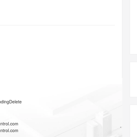
态智能体模型
旗舰 MoE 大模型，百万上下文与顶尖推理能力
图生视频，流
同享
万小智 AI 建站低至 15元/月
Qoder CN
AI 短剧/漫剧
云原生数据库 
快递物流查询
WordPress
成为服务伙
高校合作
点，立即开启云上创新
覆盖公网/内网、递归/权威、移动APP等全场景解析服务
送.CN域名，送备案服务码
基于千问大模型等，支持代码智能生成、研发智能问答
AI助力短剧
GLM-5.2
Wan2.7-T
Ubuntu
服务生态伙伴
视觉 Coding、空间感知、多模态思考等全面升级
1M上下文，专为长程任务能力而生
云工开物
企业应用
Works
Night Plan 支持 Qwen 3.8-Max
云原生大数据计算服务 MaxCompute
AI 办公
容器服务 Kub
NEW
Red Hat
30+ 款产品免费体验
Data Agent 驱动的一站式 Data+AI 开发治理平台
夜间 5 折，Qwen/Meoo/TokenPlan 客户专享
面向分析的企业级SaaS模式云数据仓库
AI智能应用
提供一站式管
科研合作
ERP
堂（旗舰版）
SUSE
智能客服
AI 应用构建
大模型原生
CRM
防护产品
2个月
自动承接线索
建站小程序
Qoder
大模型服务平台百炼-应用模版
OA 办公系统
HOT
NEW
面向真实软件
个人版上线、团队版降价；千问3.8-Max首发发尝鲜
丰富多元化的应用模版和解决方案
力提升
财税管理
模板建站
万有无界
大模型服务平台百炼-智能体
400电话
定制建站
的模型效果
灵活可视化地构建企业级 Agent
方案
广告营销
模板小程序
秒悟
人工智能平台 PAI
ndingDelete
定制小程序
云端极速 AI 
新一代 AI 视频生成模型，深度适配广告营销等场景
AI Native 的算法工程平台，一站式完成建模、训练、推理服务部署
APP 开发
ntrol.com
建站系统
ntrol.com