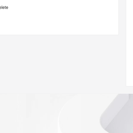
elete
 of Record identified in this output for information on how 
ied domain name.