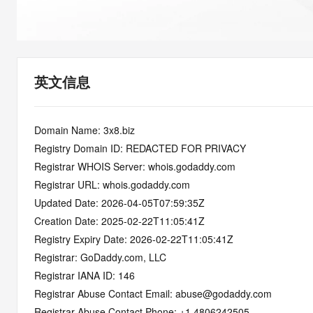
快速部署 Dify，高效搭建 
迁移与运维管理
10 分钟在聊天系统中增加
专有云
英文信息
Domain Name: 3x8.biz
Registry Domain ID: REDACTED FOR PRIVACY
Registrar WHOIS Server: whois.godaddy.com
Registrar URL: whois.godaddy.com
Updated Date: 2026-04-05T07:59:35Z
Creation Date: 2025-02-22T11:05:41Z
Registry Expiry Date: 2026-02-22T11:05:41Z
Registrar: GoDaddy.com, LLC
Registrar IANA ID: 146
Registrar Abuse Contact Email: abuse@godaddy.com
Registrar Abuse Contact Phone: +1.4806242505