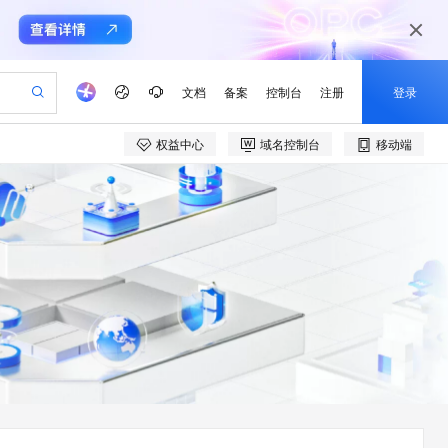
文档
备案
控制台
注册
登录
权益中心
域名控制台
移动端
验
作计划
器
AI 活动
专业服务
服务伙伴合作计划
开发者社区
加入我们
产品动态
服务平台百炼
阿里云 OPC 创新助力计划
一站式生成采购清单，支持单品或批量购买
io：打造专属 AI 语音助手
S产品伙伴计划（繁花）
峰会
CS
造的大模型服务与应用开发平台
一句话生成原生可编辑精美 PPT 文稿
AI 生产力先锋
Al MaaS 服务伙伴赋能合作
域名
博文
Careers
至高可申请百万元
Qwen3.8-Max 模型上线
开启高性价比 AI 编程新体验
弹性可伸缩的云计算服务
Qwen-Audio-3.0-Realtime 端到端实时语音角色扮演
输入一句话想法, 轻松生成专业的 PPT
先锋实践拓展 AI 生产力的边界
Token 补贴，五大权
计划
海大会
伙伴信用分合作计划
商标
问答
社会招聘
益加速 OPC 成功
eek-V4-Pro
SS
一键部署幻兽帕鲁游戏服务器
飞天发布时刻
HOT
Open Search 向量检索版支
划
备案
电子书
校园招聘
pSeek-V4-Pro
视频创作，一键激活电商全链路生产力
稳定、安全、高性价比、高性能的云存储服务
一键购买专属联机服务器，轻松开启游戏
所见，即是所愿
持视频检索 Pipeline 功能
更多支持
划
公司注册
镜像站
视频生成
语音识别与合成
专属 QwenPaw
漫剧工坊：一站式动画创作平台
AI 实训营
HOT
应用身份服务 (IDaaS)
合作伙伴培训与认证
划
上云迁移
站生成，高效打造优质广告素材
全接入的云上超级电脑
从聊天伙伴进化为能主动干活的本地数字员工
快速生产连贯的高质量长漫剧
从基础到进阶，Agent 创客手把手教你
OpenClaw 管理能力上线
e-1.1-T2V
Qwen3-TTS-Flash
lScope
我要反馈
查询合作伙伴
畅细腻的高质量视频
离线语音合成大模型，多语言方言自适应，低延迟高稳定
n Alibaba Cloud ISV 合作
代维服务
建企业门户网站
10 分钟搭建微信、支付宝小程序
MaxCompute MaxFrame 提
创新加速
ope
登录合作伙伴管理后台
我要建议
站，无忧落地极速上线
以可视化方式快速构建移动和 PC 门户网站
国内短信简单易用，安全可靠，秒级触达，全球覆盖200+国家和地区。
高效部署网站，快速应用到小程序
供自动弹性内存功能
e-1.1-I2V
Cosyvoice-V3-Flash