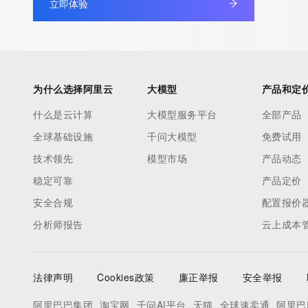
立即体验
Registry Admin ID:
Admin Name:
Admin Organization:
Admin Street:
Admin Street:
为什么选择阿里云
大模型
产品和定
Admin Street:
什么是云计算
大模型服务平台
全部产品
Admin City:
全球基础设施
千问大模型
免费试用
Admin State/Province:
Admin Postal Code:
技术领先
模型市场
产品动态
Admin Country:
稳定可靠
产品定价
Admin Phone:
安全合规
配置报价
Admin Phone Ext:
分析师报告
云上成本
Admin Fax:
Admin Fax Ext:
Admin Email:
法律声明
Cookies政策
廉正举报
安全举报
Registry Tech ID: REDACTED FOR PRIVACY
Tech Name: REDACTED FOR PRIVACY
阿里巴巴集团
淘宝网
千问AI平台
天猫
全球速卖通
阿里巴