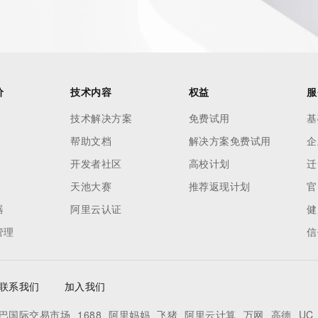
价
技术内容
权益
服
技术解决方案
免费试用
基
帮助文档
解决方案免费试用
企
开发者社区
高校计划
迁
天池大赛
推荐返现计划
官
器
阿里云认证
健
管理
信
联系我们
加入我们
巴国际交易市场
1688
阿里妈妈
飞猪
阿里云计算
万网
高德
UC