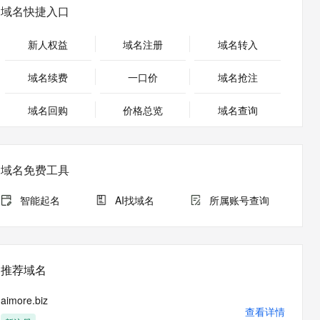
安全
畅自然，细节丰富
高表现力语音合成大模型，语音克隆听感自然
我要投诉
PolarDB
域名快捷入口
上云场景组合购
Milvus 弹性伸缩功能新增节
伴
漫剧创作，剧本、分镜、视频高效生成
100%兼容MySQL、PostgreSQL，兼容Oracle，支持集中和分布式
覆盖90%+业务场景，专享组合折扣价
点支持范围
2V
VPN
Fun-ASR
新人权益
域名注册
域名转入
文戏情感细腻自然，动作戏激烈拳拳到肉，实现更强表演能力
支持中英文自由切换，具备更强的噪声鲁棒性
ernetes 版 ACK
云聚AI 严选权益
AI 原生数据库服务发布
SSL 证书
，一键激活高效办公新体验
理容器应用的 K8s 服务
精选AI产品，从模型到应用全链提效
Agent 数据网关
域名续费
一口价
域名抢注
堡垒机
AI 用量加速计划
云原生数据库 PolarDB
应用
域名回购
价格总览
防火墙
域名查询
、识别商机，让客服更高效、服务更出色。
新老同享，达量后返
Agentic Database 发布
千问办公
主机安全
NEW
的智能体编程平台
一站式AI生产力平台
域名免费工具
AI 应用及服务市场
伶鹊
企业级人与Agent协作平台，接入和调度多个数字员工
智能客服平台，对话机器人、对话分析、智能外呼
智能起名
AI找域名
所属账号查询
AI 应用
大模型服务平台百炼 - 全妙
大模型
应用创作平台
多模态内容创作工具，已接入 DeepSeek
自然语言处理
推荐域名
数据标注
aimore.biz
机器学习
查看详情