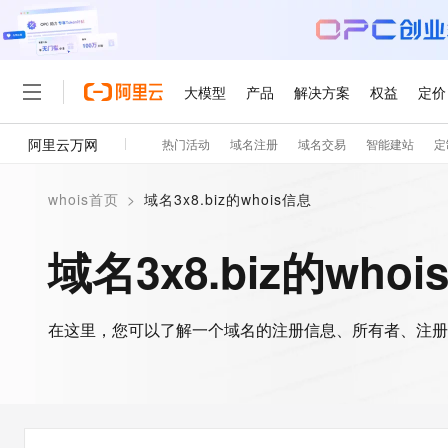
大模型
产品
解决方案
权益
定价
阿里云万网
热门活动
域名注册
域名交易
智能建站
定
大模型
产品
解决方案
权益
定价
云市场
伙伴
服务
了解阿里云
精选产品
精选解决方案
普惠上云
产品定价
精选商城
成为销售伙伴
售前咨询
为什么选择阿里云
千问AI平台
whois首页
>
域名3x8.biz的whois信息
了解云产品的定价详情
大模型服务平台百炼
千问办公，解锁你的工作
普惠上云 官方力荐
分销伙伴
在线服务
网站建设
什么是云计算
大
大模型服务与应用平台
企业级Agent产品，直接
云服务器38元/年起，超
域名3x8.biz的who
咨询伙伴
多端小程序
技术领先
云上成本管理
售后服务
轻量应用服务器
Agency Agents：拥
官方推荐返现计划
大模型
精选产品
精选解决方案
Salesforce 国际版订阅
稳定可靠
管理和优化成本
推荐新用户得奖励，单订单
销售伙伴合作计划
自助服务
友盟天域
安全合规
人工智能与机器学习
AI
文本生成
在这里，您可以了解一个域名的注册信息、所有者、注册
云数据库 RDS
HappyHorse 打造一
云工开物
无影生态合作计划
在线服务
观测云
分析师报告
高校专属算力普惠，学生认
计算
互联网应用开发
Qwen3.8-Max
HOT
Salesforce On Alibaba C
工单服务
智能体时代全能旗舰模型
Tuya 物联网平台阿里云
研究报告与白皮书
人工智能平台 PAI
快速拥有专属 OpenClaw
大模
Consulting Partner 合
大数据
容器
免费试用
短信专区
一站式AI开发、训练和推
蓝凌 OA
Qwen3.7-Plus
AI 大模型销售与服务生
现代化应用