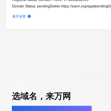
Domain Status: pendingDelete https://icann.org/epp#pendingD
Registry Registrant ID: REDACTED FOR PRIVACY
展开全部
Registrant Name: REDACTED FOR PRIVACY
Registrant Organization: Domains By Proxy, LLC
Registrant Street: REDACTED FOR PRIVACY
Registrant Street: REDACTED FOR PRIVACY
Registrant Street: REDACTED FOR PRIVACY
Registrant City: REDACTED FOR PRIVACY
Registrant State/Province: Arizona
Registrant Postal Code: REDACTED FOR PRIVACY
Registrant Country: US
Registrant Phone: REDACTED FOR PRIVACY
Registrant Phone Ext: REDACTED FOR PRIVACY
Registrant Fax: REDACTED FOR PRIVACY
选域名，来万网
Registrant Fax Ext: REDACTED FOR PRIVACY
Registrant Email: Please query the RDDS service of the Registrar
to contact the Registrant, Admin, or Tech contact of the quer