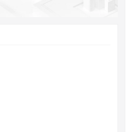
AI 应用
10分钟微调：让0.6B模型媲美235B模
多模态数据信
型
依托云原生高可用架构,实现Dify私有化部署
用1%尺寸在特定领域达到大模型90%以上效果
一个 AI 助手
超强辅助，Bol
即刻拥有 DeepSeek-R1 满血版
在企业官网、通讯软件中为客户提供 AI 客服
多种方案随心选，轻松解锁专属 DeepSeek