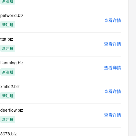
新注册
息提取
与 AI 智能体进行实时音视频通话
从文本、图片、视频中提取结构化的属性信息
构建支持视频理解的 AI 音视频实时通话应用
petworld.biz
查看详情
t.diy 一步搞定创意建站
构建大模型应用的安全防护体系
新注册
通过自然语言交互简化开发流程,全栈开发支持
通过阿里云安全产品对 AI 应用进行安全防护
ttttt.biz
查看详情
新注册
tianming.biz
查看详情
新注册
xmtio2.biz
查看详情
新注册
deerflow.biz
查看详情
新注册
8678.biz