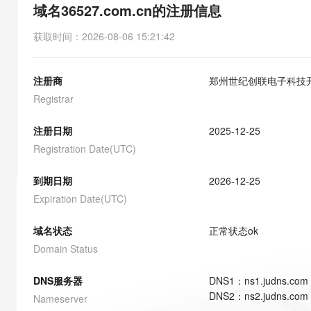
存储
天池大赛
能看、能想、能动手的多模
域名36527.com.cn的注册信息
云解析DNS
解决方案免费试用 新老
电子合同
最高领取价值200元试用
安全
网络与CDN
AI 算法大赛
Qwen3-VL-Plus
获取时间
：
2026-08-06 15:21:42
畅捷通
大数据开发治理平台 Data
AI 产品 免费试用
网络
安全
云开发大赛
Tableau 订阅
1亿+ 大模型 tokens 和 
注册商
郑州世纪创联电子科技
可观测
入门学习赛
中间件
AI空中课堂在线直播课
云防火墙
140+云产品 免费试用
Registrar
大模型服务
上云与迁云
云原生的云上边界网络安全
产品新客免费试用，最长1
数据库
生态解决方案
注册日期
2025-12-25
千问AI平台-Token Plan
企业出海
大模型ACA认证体验
大数据计算
Registration Date(UTC)
助力企业全员 AI 认知与能
行业生态解决方案
政企业务
媒体服务
千问AI平台-模型体验
到期日期
2026-12-25
开发者生态解决方案
在线体验全尺寸、多种模态
Expiration Date(UTC)
企业服务与云通信
AI 开发和 AI 应用解决
Happy 系列大模型
域名与网站
域名状态
正常状态
ok
Domain Status
终端用户计算
DNS服务器
DNS
1
：
ns1.judns.com
Serverless
大模型解决方案
DNS
2
：
ns2.judns.com
Nameserver
开发工具