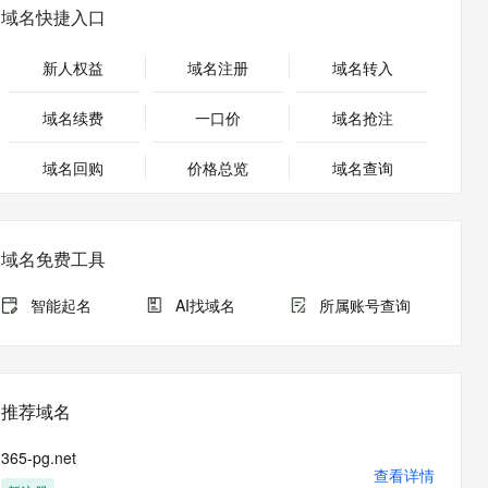
安全
畅自然，细节丰富
高表现力语音合成大模型，语音克隆听感自然
我要投诉
PolarDB
域名快捷入口
上云场景组合购
Milvus 弹性伸缩功能新增节
伴
漫剧创作，剧本、分镜、视频高效生成
100%兼容MySQL、PostgreSQL，兼容Oracle，支持集中和分布式
覆盖90%+业务场景，专享组合折扣价
点支持范围
2V
VPN
Fun-ASR
新人权益
域名注册
域名转入
文戏情感细腻自然，动作戏激烈拳拳到肉，实现更强表演能力
支持中英文自由切换，具备更强的噪声鲁棒性
ernetes 版 ACK
云聚AI 严选权益
AI 原生数据库服务发布
SSL 证书
，一键激活高效办公新体验
理容器应用的 K8s 服务
精选AI产品，从模型到应用全链提效
Agent 数据网关
域名续费
一口价
域名抢注
堡垒机
AI 用量加速计划
云原生数据库 PolarDB
应用
域名回购
价格总览
防火墙
域名查询
、识别商机，让客服更高效、服务更出色。
新老同享，达量后返
Agentic Database 发布
千问办公
主机安全
NEW
的智能体编程平台
一站式AI生产力平台
域名免费工具
AI 应用及服务市场
伶鹊
企业级人与Agent协作平台，接入和调度多个数字员工
智能客服平台，对话机器人、对话分析、智能外呼
智能起名
AI找域名
所属账号查询
AI 应用
大模型服务平台百炼 - 全妙
大模型
应用创作平台
多模态内容创作工具，已接入 DeepSeek
自然语言处理
推荐域名
数据标注
365-pg.net
机器学习
查看详情