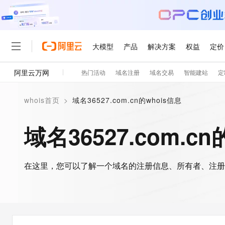
大模型
产品
解决方案
权益
定价
阿里云万网
热门活动
域名注册
域名交易
智能建站
定
大模型
产品
解决方案
权益
定价
云市场
伙伴
服务
了解阿里云
精选产品
精选解决方案
普惠上云
产品定价
精选商城
成为销售伙伴
售前咨询
为什么选择阿里云
千问AI平台
whois首页
>
域名36527.com.cn的whois信息
了解云产品的定价详情
大模型服务平台百炼
睿译宝，AI翻译排版一
普惠上云 官方力荐
分销伙伴
在线服务
网站建设
什么是云计算
大
大模型服务与应用平台
上传文档即自动完成翻译和
云服务器38元/年起，超
域名36527.com.c
咨询伙伴
多端小程序
技术领先
云上成本管理
售后服务
轻量应用服务器
GLM-5.2：长任务时代
官方推荐返现计划
大模型
精选产品
精选解决方案
Salesforce 国际版订阅
稳定可靠
管理和优化成本
推荐新用户得奖励，单订单
销售伙伴合作计划
自助服务
友盟天域
安全合规
人工智能与机器学习
AI
文本生成
在这里，您可以了解一个域名的注册信息、所有者、注册
云数据库 RDS
Hermes Agent，打造
云工开物
无影生态合作计划
在线服务
观测云
分析师报告
自主进化，持久记忆，越用
高校专属算力普惠，学生认
计算
互联网应用开发
Qwen3.8-Max
HOT
Salesforce On Alibaba C
工单服务
智能体时代全能旗舰模型
Tuya 物联网平台阿里云
研究报告与白皮书
人工智能平台 PAI
快速拥有专属 OpenClaw
大模
Consulting Partner 合
大数据
容器
免费试用
短信专区
一站式AI开发、训练和推
蓝凌 OA
Qwen3.7-Plus
AI 大模型销售与服务生
现代化应用