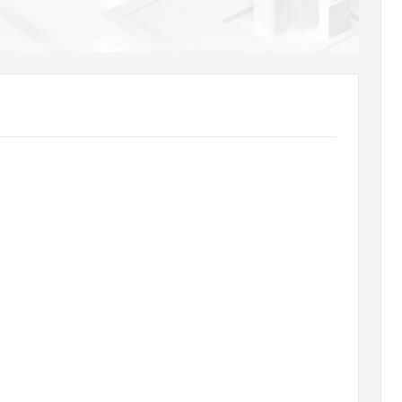
AI 应用
10分钟微调：让0.6B模型媲美235B模
多模态数据信
型
依托云原生高可用架构,实现Dify私有化部署
用1%尺寸在特定领域达到大模型90%以上效果
一个 AI 助手
超强辅助，Bol
即刻拥有 DeepSeek-R1 满血版
在企业官网、通讯软件中为客户提供 AI 客服
多种方案随心选，轻松解锁专属 DeepSeek