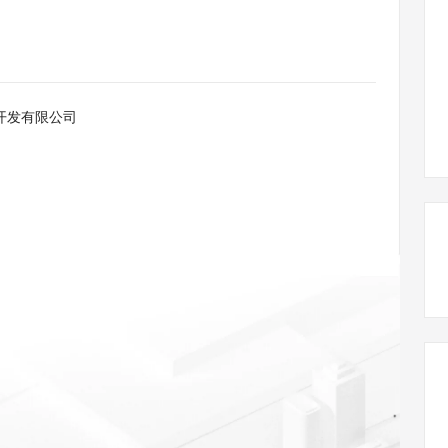
态智能体模型
旗舰 MoE 大模型，百万上下文与顶尖推理能力
图生视频，流
同享
万小智 AI 建站低至 15元/月
Qoder CN
AI 短剧/漫剧
云原生数据库 
快递物流查询
WordPress
成为服务伙
高校合作
点，立即开启云上创新
覆盖公网/内网、递归/权威、移动APP等全场景解析服务
送.CN域名，送备案服务码
基于千问大模型等，支持代码智能生成、研发智能问答
AI助力短剧
GLM-5.2
Wan2.7-T
Ubuntu
服务生态伙伴
视觉 Coding、空间感知、多模态思考等全面升级
1M上下文，专为长程任务能力而生
云工开物
企业应用
Works
Night Plan 支持 Qwen 3.8-Max
云原生大数据计算服务 MaxCompute
AI 办公
容器服务 Kub
NEW
Red Hat
30+ 款产品免费体验
Data Agent 驱动的一站式 Data+AI 开发治理平台
夜间 5 折，Qwen/Meoo/TokenPlan 客户专享
面向分析的企业级SaaS模式云数据仓库
AI智能应用
提供一站式管
科研合作
开发有限公司
ERP
堂（旗舰版）
SUSE
智能客服
AI 应用构建
大模型原生
CRM
防护产品
2个月
自动承接线索
建站小程序
Qoder
大模型服务平台百炼-应用模版
OA 办公系统
HOT
NEW
面向真实软件
个人版上线、团队版降价；千问3.8-Max首发发尝鲜
丰富多元化的应用模版和解决方案
力提升
财税管理
模板建站
万有无界
大模型服务平台百炼-智能体
400电话
定制建站
的模型效果
灵活可视化地构建企业级 Agent
方案
广告营销
模板小程序
秒悟
人工智能平台 PAI
定制小程序
云端极速 AI 
新一代 AI 视频生成模型，深度适配广告营销等场景
AI Native 的算法工程平台，一站式完成建模、训练、推理服务部署
APP 开发
建站系统