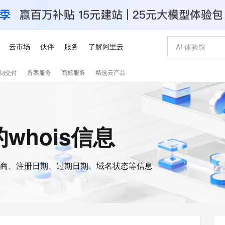
云市场
伙伴
服务
了解阿里云
制交付
备案服务
商标服务
精选云产品
AI 特惠
数据与 API
成为产品伙伴
企业增值服务
最佳实践
价格计算器
AI 场景体
基础软件
产品伙伴合
阿里云认证
市场活动
配置报价
大模型
自助选配和估算价格
步到位
智启 AI 普惠权益
产品生态集成认证中心
企业支持计划
云上春晚
域名与网站
Qwen Audio：打造专属 AI 语音助手
千问官方 MaaS 平台，为开发者和 Agent 而生，新用户赠送 1 亿 + tokens 额度
一句话生成原生
AI Coding
阿里云Maa
2026 阿里云
云服务器 E
为企业打
数据集
Windows
大模型认证
模型
NEW
NEW
格式还原
值低价云产品抢先购
至高享 1亿+免费 tokens，加速 Al 应用落地
提供智能易用的域名与建站服务
Qwen-Audio-3.0-Realtime 端到端实时语音角色扮演
输入一句话想法,
智能编程，一键
安全可靠、
n的whois信息
产品生态伙伴
专家技术服务
云上奥运之旅
弹性计算合作
阿里云中企出
手机三要素
宝塔 Linux
全部认证
价格优势
开源旗舰模型
即刻拥有 DeepSeek-V4-Pro
阿里云 OPC 创新助力计划
千问大模型
一键部署幻兽
AI 电商营销
对象存储 O
大模型
产品生态伙伴工作台
企业增值服务台
云栖战略参考
云存储合作计
云栖大会
身份实名认证
CentOS
训练营
推动算力普惠，释放技术红利
最高返9万
真正可用的 1M 上下文,一次完成代码全链路开发
快速构建应用程序和网站，即刻迈出上云第一步
轻松解锁专属 DeepSeek-V4-Pro
至高百万元 Token 补贴，加速一人公司成长
多元化、高性能、安全可靠的大模型服务
一键购买专属
从图文生成到
云上的中国
数据库合作计
活动全景
短信
Docker
图片和
商、注册日期、过期日期、域名状态等信息
自进化智能体
5 分钟轻松部署专属 QwenPaw
Token Plan 模型订阅计划
数字证书管理服务（原SSL证书）
高效搭建 AI
AI 广告创作
无影云电脑
企业成长
NEW
HOT
信息公告
看见新力量
云网络合作计
OCR 文字识别
JAVA
越聪明
证享300元代金券
全托管，含MySQL、PostgreSQL、SQL Server、MariaDB多引擎
Qwen3.8-Max 首发尝鲜，限时加量 10 倍，夜间低至2折
实现全站HTTPS，呈现可信的WEB访问
从聊天伙伴进化为能主动干活的本地数字员工
图文、视频一
随时随地安
Kimi-K3
HappyHors
NEW
魔搭 Mode
loud
服务实践
官网公告
Kimi 最新旗舰模型，长程编程与推理利器
让文字生成流
金融模力时刻
Salesforce O
版
发票查验
全能环境
Claude Code + GStack 打造工程团队
千问办公，限时限量积分加倍
Qoder
低代码高效构
AI 建站
短信服务
型
NEW
作计划
计划
创新中心
魔搭 ModelSc
健康状态
理服务
让AI从“聊天伙伴”进化为能干活的“数字员工”
安装技能 GStack，拥有专属 AI 工程团队
你的AI工作搭子，覆盖日常办公高频场景
面向真实软件的智能体编程平台
0 代码专业建
客户案例
天气预报查询
操作系统
Deepseek-v4-pro
HappyHors
态合作计划