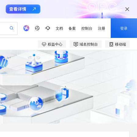
文档
备案
控制台
注册
登录
权益中心
域名控制台
移动端
验
作计划
器
AI 活动
专业服务
服务伙伴合作计划
开发者社区
加入我们
产品动态
服务平台百炼
阿里云 OPC 创新助力计划
一站式生成采购清单，支持单品或批量购买
可编辑精美 PPT 文稿
S产品伙伴计划（繁花）
峰会
CS
造的大模型服务与应用开发平台
Agency Agents：拥有专属领域专家
AI 生产力先锋
Al MaaS 服务伙伴赋能合作
域名
博文
Careers
至高可申请百万元
Qwen3.8-Max 模型上线
 轻松生成专业的 PPT
开启高性价比 AI 编程新体验
弹性可伸缩的云计算服务
先锋实践拓展 AI 生产力的边界
多领域专家智能体,一键组建 AI 虚拟交付团队
Token 补贴，五大权
计划
海大会
伙伴信用分合作计划
商标
问答
社会招聘
益加速 OPC 成功
帕鲁游戏服务器
SS
HappyHorse 打造一站式影视创作平台
飞天发布时刻
HOT
Open Search 向量检索版支
划
备案
电子书
校园招聘
联机服务器，轻松开启游戏
视频创作，一键激活电商全链路生产力
稳定、安全、高性价比、高性能的云存储服务
所见，即是所愿
持视频检索 Pipeline 功能
可视化编排打通从文字构思到成片全链路闭环
更多支持
划
公司注册
镜像站
视频生成
语音识别与合成
 智能体与工作流应用
漫剧工坊：一站式动画创作平台
AI 实训营
应用身份服务 (IDaaS)
合作伙伴培训与认证
划
上云迁移
站生成，高效打造优质广告素材
全接入的云上超级电脑
通过阿里云百炼高效搭建AI应用,助力高效开发
快速生产连贯的高质量长漫剧
从基础到进阶，Agent 创客手把手教你
OpenClaw 管理能力上线
e-1.1-T2V
Qwen3-TTS-Flash
lScope
我要反馈
查询合作伙伴
畅细腻的高质量视频
离线语音合成大模型，多语言方言自适应，低延迟高稳定
n Alibaba Cloud ISV 合作
代维服务
建企业门户网站
10 分钟搭建微信、支付宝小程序
MaxCompute MaxFrame 提
创新加速
ope
登录合作伙伴管理后台
我要建议
站，无忧落地极速上线
以可视化方式快速构建移动和 PC 门户网站
国内短信简单易用，安全可靠，秒级触达，全球覆盖200+国家和地区。
高效部署网站，快速应用到小程序
供自动弹性内存功能
e-1.1-I2V
Cosyvoice-V3-Flash