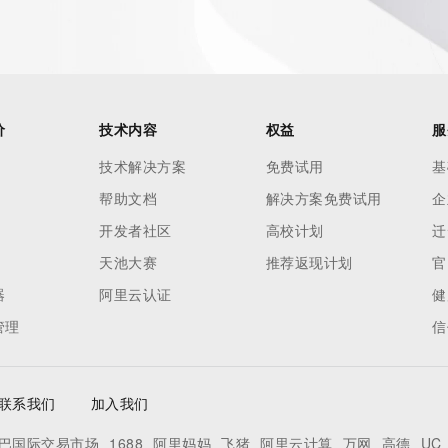
价
技术内容
权益
服
技术解决方案
免费试用
基
帮助文档
解决方案免费试用
企
开发者社区
高校计划
迁
天池大赛
推荐返现计划
官
器
阿里云认证
健
管理
信
联系我们
加入我们
巴国际交易市场
1688
阿里妈妈
飞猪
阿里云计算
万网
高德
UC