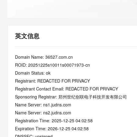
快速部署 Dify，高效搭建 
迁移与运维管理
10 分钟在聊天系统中增加
专有云
英文信息
Domain Name: 36527.com.cn
ROID: 20251225s10011s00071973-cn
Domain Status: ok
Registrant: REDACTED FOR PRIVACY
Registrant Contact Email: REDACTED FOR PRIVACY
Sponsoring Registrar: 郑州世纪创联电子科技开发有限公司
Name Server: ns1.judns.com
Name Server: ns2.judns.com
Registration Time: 2025-12-25 04:02:58
Expiration Time: 2026-12-25 04:02:58
DNSSEC: unsigned