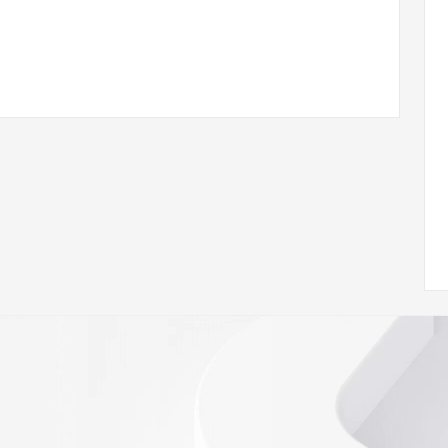
ann.org/wicf/
<<<
//icann.org/epp
st persons in determining the contents of a domain name 
ord is provided by Identity Digital or the Registry Operator 
. This service is intended only for query-based access. 
d that, under no circumstances will you use this data to (a) 
telephone, or facsimile of mass unsolicited, commercial 
ient's own existing customers; or (b) enable high volume, 
 systems of Registry Operator, a Registrar, or Identity 
s or modify existing registrations. When using the Whois 