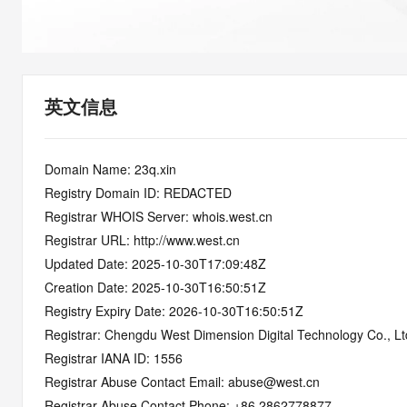
快速部署 Dify，高效搭建 
迁移与运维管理
10 分钟在聊天系统中增加
专有云
英文信息
Domain Name: 23q.xin
Registry Domain ID: REDACTED
Registrar WHOIS Server: whois.west.cn
Registrar URL: http://www.west.cn
Updated Date: 2025-10-30T17:09:48Z
Creation Date: 2025-10-30T16:50:51Z
Registry Expiry Date: 2026-10-30T16:50:51Z
Registrar: Chengdu West Dimension Digital Technology Co., Lt
Registrar IANA ID: 1556
Registrar Abuse Contact Email: abuse@west.cn
Registrar Abuse Contact Phone: +86.2862778877