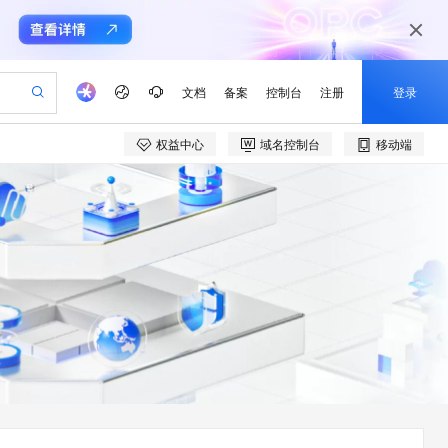
文档
备案
控制台
注册
登录
权益中心
域名控制台
移动端
验
作计划
器
AI 活动
专业服务
服务伙伴合作计划
开发者社区
加入我们
产品动态
服务平台百炼
阿里云 OPC 创新助力计划
一站式生成采购清单，支持单品或批量购买
可编辑精美 PPT 文稿
S产品伙伴计划（繁花）
峰会
CS
造的大模型服务与应用开发平台
Agency Agents：拥有专属领域专家
AI 生产力先锋
Al MaaS 服务伙伴赋能合作
域名
博文
Careers
PolarDB Agentic Database
至高可申请百万元
 轻松生成专业的 PPT
开启高性价比 AI 编程新体验
弹性可伸缩的云计算服务
先锋实践拓展 AI 生产力的边界
发布
多领域专家智能体,一键组建 AI 虚拟交付团队
Token 补贴，五大权
计划
海大会
伙伴信用分合作计划
商标
问答
社会招聘
益加速 OPC 成功
帕鲁游戏服务器
SS
HappyHorse 打造一站式影视创作平台
飞天发布时刻
HOT
秒悟 Meoo CLI 支持一键部
划
备案
电子书
校园招聘
联机服务器，轻松开启游戏
视频创作，一键激活电商全链路生产力
稳定、安全、高性价比、高性能的云存储服务
所见，即是所愿
署项目至阿里云账号
可视化编排打通从文字构思到成片全链路闭环
更多支持
划
公司注册
镜像站
视频生成
语音识别与合成
 智能体与工作流应用
漫剧工坊：一站式动画创作平台
AI 实训营
Flink OSS 支持
合作伙伴培训与认证
划
上云迁移
站生成，高效打造优质广告素材
全接入的云上超级电脑
通过阿里云百炼高效搭建AI应用,助力高效开发
快速生产连贯的高质量长漫剧
从基础到进阶，Agent 创客手把手教你
AssumeRole 角色自定义
e-1.1-T2V
Qwen3-TTS-Flash
lScope
我要反馈
查询合作伙伴
畅细腻的高质量视频
离线语音合成大模型，多语言方言自适应，低延迟高稳定
n Alibaba Cloud ISV 合作
代维服务
建企业门户网站
10 分钟搭建微信、支付宝小程序
百炼 Qwen3.7-Flash 系列模
创新加速
ope
登录合作伙伴管理后台
我要建议
站，无忧落地极速上线
以可视化方式快速构建移动和 PC 门户网站
国内短信简单易用，安全可靠，秒级触达，全球覆盖200+国家和地区。
高效部署网站，快速应用到小程序
型发布
e-1.1-I2V
Cosyvoice-V3-Flash