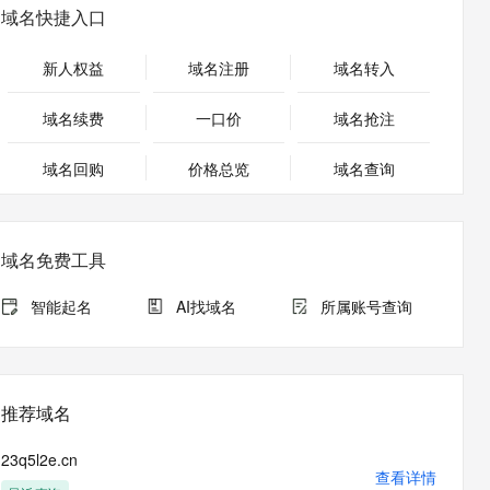
安全
畅自然，细节丰富
高表现力语音合成大模型，语音克隆听感自然
我要投诉
PolarDB
域名快捷入口
上云场景组合购
伴
Qoder CN V1.7.0 发布
漫剧创作，剧本、分镜、视频高效生成
100%兼容MySQL、PostgreSQL，兼容Oracle，支持集中和分布式
覆盖90%+业务场景，专享组合折扣价
2V
VPN
Fun-ASR
新人权益
域名注册
域名转入
文戏情感细腻自然，动作戏激烈拳拳到肉，实现更强表演能力
支持中英文自由切换，具备更强的噪声鲁棒性
ernetes 版 ACK
云聚AI 严选权益
云安全中心 AI BAS 智能自动
SSL 证书
，一键激活高效办公新体验
理容器应用的 K8s 服务
精选AI产品，从模型到应用全链提效
化模拟渗透攻击产品发布
域名续费
一口价
域名抢注
堡垒机
AI 用量加速计划
DataWorks ChatBI 会话支持
应用
域名回购
价格总览
防火墙
域名查询
、识别商机，让客服更高效、服务更出色。
新老同享，达量后返
上传临时文件分析
千问办公
主机安全
NEW
的智能体编程平台
一站式AI生产力平台
域名免费工具
AI 应用及服务市场
伶鹊
企业级人与Agent协作平台，接入和调度多个数字员工
智能客服平台，对话机器人、对话分析、智能外呼
智能起名
AI找域名
所属账号查询
AI 应用
大模型服务平台百炼 - 全妙
大模型
应用创作平台
多模态内容创作工具，已接入 DeepSeek
自然语言处理
推荐域名
数据标注
23q5l2e.cn
机器学习
查看详情