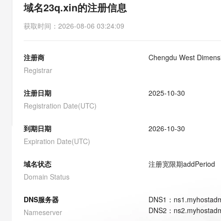
存储
天池大赛
能看、能想、能动手的多模
域名23q.xin的注册信息
云解析DNS
解决方案免费试用 新老
电子合同
最高领取价值200元试用
安全
网络与CDN
AI 算法大赛
Qwen3-VL-Plus
获取时间
：
2026-08-06 03:24:09
畅捷通
大数据开发治理平台 Data
AI 产品 免费试用
网络
安全
云开发大赛
Tableau 订阅
1亿+ 大模型 tokens 和 
注册商
Chengdu West Dimensio
可观测
入门学习赛
中间件
AI空中课堂在线直播课
云防火墙
140+云产品 免费试用
Registrar
大模型服务
上云与迁云
云原生的云上边界网络安全
产品新客免费试用，最长1
数据库
生态解决方案
注册日期
2025-10-30
千问AI平台-Token Plan
企业出海
大模型ACA认证体验
大数据计算
Registration Date(UTC)
助力企业全员 AI 认知与能
行业生态解决方案
政企业务
媒体服务
千问AI平台-模型体验
到期日期
2026-10-30
开发者生态解决方案
在线体验全尺寸、多种模态
Expiration Date(UTC)
企业服务与云通信
AI 开发和 AI 应用解决
Happy 系列大模型
域名与网站
域名状态
注册宽限期
addPeriod
Domain Status
终端用户计算
DNS服务器
DNS
1
：
ns1.myhostadm
Serverless
大模型解决方案
DNS
2
：
ns2.myhostadm
Nameserver
开发工具