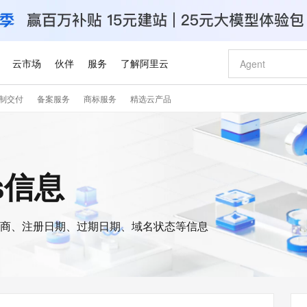
云市场
伙伴
服务
了解阿里云
制交付
备案服务
商标服务
精选云产品
AI 特惠
数据与 API
成为产品伙伴
企业增值服务
最佳实践
价格计算器
AI 场景体
基础软件
产品伙伴合
阿里云认证
市场活动
配置报价
大模型
自助选配和估算价格
步到位
智启 AI 普惠权益
产品生态集成认证中心
企业支持计划
云上春晚
域名与网站
Qwen Audio：打造专属 AI 语音助手
千问官方 MaaS 平台，为开发者和 Agent 而生，新用户赠送 1 亿 + tokens 额度
一句话生成原生
AI Coding
阿里云Maa
2026 阿里云
云服务器 E
为企业打
数据集
Windows
大模型认证
模型
NEW
NEW
格式还原
值低价云产品抢先购
至高享 1亿+免费 tokens，加速 Al 应用落地
提供智能易用的域名与建站服务
Qwen-Audio-3.0-Realtime 端到端实时语音角色扮演
输入一句话想法,
智能编程，一键
安全可靠、
is信息
产品生态伙伴
专家技术服务
云上奥运之旅
弹性计算合作
阿里云中企出
手机三要素
宝塔 Linux
全部认证
价格优势
开源旗舰模型
即刻拥有 DeepSeek-V4-Pro
阿里云 OPC 创新助力计划
千问大模型
一键部署幻兽
AI 电商营销
对象存储 O
大模型
产品生态伙伴工作台
企业增值服务台
云栖战略参考
云存储合作计
云栖大会
身份实名认证
CentOS
训练营
推动算力普惠，释放技术红利
最高返9万
真正可用的 1M 上下文,一次完成代码全链路开发
快速构建应用程序和网站，即刻迈出上云第一步
轻松解锁专属 DeepSeek-V4-Pro
至高百万元 Token 补贴，加速一人公司成长
多元化、高性能、安全可靠的大模型服务
一键购买专属
从图文生成到
云上的中国
数据库合作计
活动全景
短信
Docker
图片和
商、注册日期、过期日期、域名状态等信息
自进化智能体
5 分钟轻松部署专属 QwenPaw
Token Plan 模型订阅计划
数字证书管理服务（原SSL证书）
高效搭建 AI
AI 广告创作
无影云电脑
企业成长
NEW
HOT
信息公告
看见新力量
云网络合作计
OCR 文字识别
JAVA
越聪明
证享300元代金券
全托管，含MySQL、PostgreSQL、SQL Server、MariaDB多引擎
Qwen3.8-Max 首发尝鲜，限时加量 10 倍，夜间低至2折
实现全站 HTTPS，呈现可信的 Web 访问
从聊天伙伴进化为能主动干活的本地数字员工
图文、视频一
随时随地安
Kimi-K3
HappyHors
NEW
魔搭 Mode
loud
服务实践
官网公告
Kimi 最新旗舰模型，长程编程与推理利器
让文字生成流
金融模力时刻
Salesforce O
版
发票查验
全能环境
Claude Code + GStack 打造工程团队
千问办公，限时限量积分加倍
Qoder
低代码高效构
AI 建站
短信服务
型
NEW
作计划
计划
创新中心
魔搭 ModelSc
健康状态
理服务
让AI从“聊天伙伴”进化为能干活的“数字员工”
安装技能 GStack，拥有专属 AI 工程团队
你的AI工作搭子，覆盖日常办公高频场景
面向真实软件的智能体编程平台
0 代码专业建
客户案例
天气预报查询
操作系统
Deepseek-v4-pro
HappyHors
态合作计划