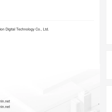
态智能体模型
旗舰 MoE 大模型，百万上下文与顶尖推理能力
图生视频，流
同享
万小智 AI 建站低至 15元/月
Qoder CN
AI 短剧/漫剧
云原生数据库 
快递物流查询
WordPress
成为服务伙
高校合作
点，立即开启云上创新
覆盖公网/内网、递归/权威、移动APP等全场景解析服务
送.CN域名，送备案服务码
基于千问大模型等，支持代码智能生成、研发智能问答
AI助力短剧
GLM-5.2
Wan2.7-T
Ubuntu
服务生态伙伴
视觉 Coding、空间感知、多模态思考等全面升级
1M上下文，专为长程任务能力而生
云工开物
企业应用
Works
Night Plan 支持 Qwen 3.8-Max
云原生大数据计算服务 MaxCompute
AI 办公
容器服务 Kub
NEW
Red Hat
30+ 款产品免费体验
Data Agent 驱动的一站式 Data+AI 开发治理平台
夜间 5 折，Qwen/Meoo/TokenPlan 客户专享
面向分析的企业级SaaS模式云数据仓库
AI智能应用
提供一站式管
科研合作
n Digital Technology Co., Ltd.
ERP
堂（旗舰版）
SUSE
智能客服
AI 应用构建
大模型原生
CRM
防护产品
2个月
自动承接线索
建站小程序
Qoder
大模型服务平台百炼-应用模版
OA 办公系统
HOT
NEW
面向真实软件
个人版上线、团队版降价；千问3.8-Max首发发尝鲜
丰富多元化的应用模版和解决方案
力提升
财税管理
模板建站
万有无界
大模型服务平台百炼-智能体
400电话
定制建站
的模型效果
灵活可视化地构建企业级 Agent
方案
广告营销
模板小程序
秒悟
人工智能平台 PAI
定制小程序
云端极速 AI 
新一代 AI 视频生成模型，深度适配广告营销等场景
AI Native 的算法工程平台，一站式完成建模、训练、推理服务部署
APP 开发
in.net
建站系统
in.net