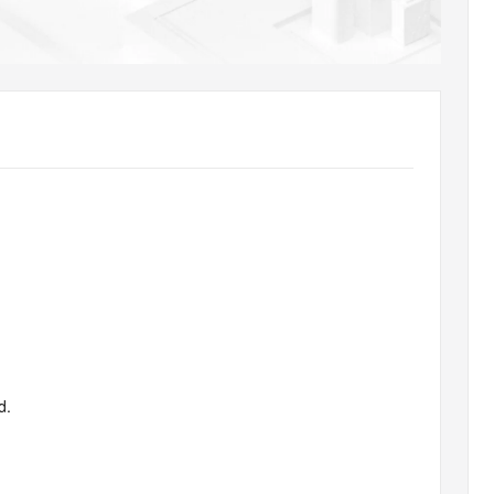
AI 应用
10分钟微调：让0.6B模型媲美235B模
多模态数据信
型
依托云原生高可用架构,实现Dify私有化部署
用1%尺寸在特定领域达到大模型90%以上效果
一个 AI 助手
超强辅助，Bol
即刻拥有 DeepSeek-R1 满血版
在企业官网、通讯软件中为客户提供 AI 客服
多种方案随心选，轻松解锁专属 DeepSeek
d.