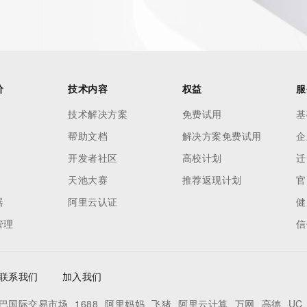
not a replacement for standard EPP commands to the SRS 
omain objects. The Whois service may be scheduled for 
es to the Whois services are throttled. If too many 
ime, the service will begin to reject further queries for a 
buse of the Whois system through data mining is mitigated 
价
技术内容
权益
服
. Where applicable, the presence of a [Non-Public Data] 
技术解决方案
免费试用
基
to applicable data privacy laws or requirements. Should you 
帮助文档
解决方案免费试用
企
s available through the registrar URL listed above. Access 
 be reasonably confirmed that the requester holds a 
开发者社区
高校计划
迁
ng the withheld data. Access to this data provided by 
天池大赛
推荐返现计划
官
 form found at 
器
阿里云认证
健
. The Registrar of Record identified in this output may have 
管理
信
on how to contact the Registrant, Admin, or Tech contact 
perator reserve the right to modify these terms at any 
.
联系我们
加入我们
巴国际交易市场
1688
阿里妈妈
飞猪
阿里云计算
万网
高德
UC