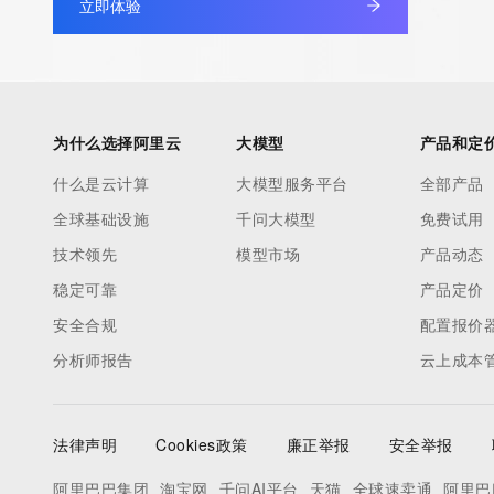
立即体验
service, please consider the following: The Whois service is 
service. Whois is not considered authoritative for registered d
downtime during production or OT&E maintenance periods. Queri
queries are received from a single IP address within a specified t
period of time to prevent disruption of Whois service access. A
为什么选择阿里云
大模型
产品和定
by detecting and limiting bulk query access from single sources
什么是云计算
大模型服务平台
全部产品
tag indicates that such data is not made publicly available due 
全球基础设施
千问大模型
免费试用
wish to contact the registrant, please refer to the Whois record
to non-public data may be provided, upon request, where it can
技术领先
模型市场
产品动态
specific legitimate interest and a proper legal basis for accessi
稳定可靠
产品定价
Identity Digital can be requested by submitting a request via the
安全合规
配置报价
https://www.identity.digital/about/policies/whois-layered-access/
分析师报告
云上成本
an RDDS service that can be queried for additional information 
of the queried domain name. Identity Digital Inc. and Registry O
time. By submitting this query, you agree to abide by this policy
法律声明
Cookies政策
廉正举报
安全举报
阿里巴巴集团
淘宝网
千问AI平台
天猫
全球速卖通
阿里巴