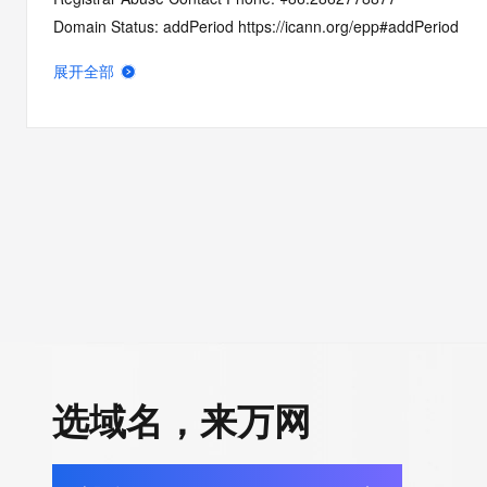
Domain Status: addPeriod https://icann.org/epp#addPeriod
Name Server: ns1.myhostadmin.net
展开全部
Name Server: ns2.myhostadmin.net
DNSSEC: unsigned
URL of the ICANN Whois Inaccuracy Complaint Form: https://ic
>>> Last update of WHOIS database: 2025-11-01T06:02:15Z 
For more information on Whois status codes, please visit https:
Terms of Use: Access to WHOIS information is provided to assi
registration record in the registry database. The data in this rec
for informational purposes only, and accuracy is not guaranteed
You agree that you will use this data only for lawful purposes an
allow, enable, or otherwise support the transmission by e-mail, 
选域名，来万网
advertising or solicitations to entities other than the data recip
automated, electronic processes that send queries or data to the
Digital except as reasonably necessary to register domain name