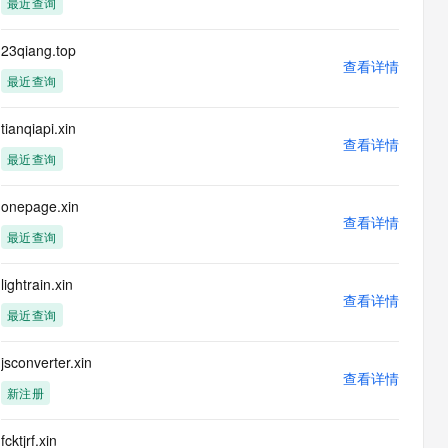
最近查询
息提取
与 AI 智能体进行实时音视频通话
从文本、图片、视频中提取结构化的属性信息
构建支持视频理解的 AI 音视频实时通话应用
23qiang.top
查看详情
t.diy 一步搞定创意建站
构建大模型应用的安全防护体系
最近查询
通过自然语言交互简化开发流程,全栈开发支持
通过阿里云安全产品对 AI 应用进行安全防护
tianqiapi.xin
查看详情
最近查询
onepage.xin
查看详情
最近查询
lightrain.xin
查看详情
最近查询
jsconverter.xin
查看详情
新注册
fcktjrf.xin