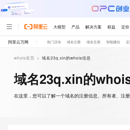
大模型
产品
解决方案
权益
定价
阿里云万网
热门活动
域名注册
域名交易
智能建站
定
大模型
产品
解决方案
权益
定价
云市场
伙伴
服务
了解阿里云
精选产品
精选解决方案
普惠上云
产品定价
精选商城
成为销售伙伴
售前咨询
为什么选择阿里云
千问AI平台
whois首页
>
域名23q.xin的whois信息
了解云产品的定价详情
大模型服务平台百炼
睿译宝，AI翻译排版一
普惠上云 官方力荐
分销伙伴
在线服务
网站建设
什么是云计算
大
大模型服务与应用平台
上传文档即自动完成翻译和
云服务器38元/年起，超
域名23q.xin的who
咨询伙伴
多端小程序
技术领先
云上成本管理
售后服务
轻量应用服务器
GLM-5.2：长任务时代
官方推荐返现计划
大模型
精选产品
精选解决方案
Salesforce 国际版订阅
稳定可靠
管理和优化成本
推荐新用户得奖励，单订单
销售伙伴合作计划
自助服务
友盟天域
安全合规
人工智能与机器学习
AI
文本生成
在这里，您可以了解一个域名的注册信息、所有者、注册
云数据库 RDS
Hermes Agent，打造
云工开物
无影生态合作计划
在线服务
观测云
分析师报告
自主进化，持久记忆，越用
高校专属算力普惠，学生认
计算
互联网应用开发
Qwen3.8-Max
HOT
Salesforce On Alibaba C
工单服务
智能体时代全能旗舰模型
Tuya 物联网平台阿里云
研究报告与白皮书
人工智能平台 PAI
快速拥有专属 OpenClaw
大模
Consulting Partner 合
大数据
容器
免费试用
短信专区
一站式AI开发、训练和推
蓝凌 OA
Qwen3.7-Plus
AI 大模型销售与服务生
现代化应用