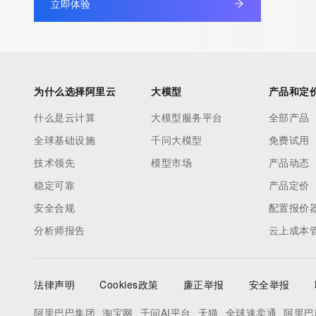
立即体验
information pertaining to Internet domain names registered by 
our customers. By using this service you are agreeing (1) not t
information presented here for any purpose other than determi
ownership of domain names, (2) not to store or reproduce this 
any way, (3) not to use any high-volume, automated, electroni
为什么选择阿里云
大模型
产品和定
to obtain data from this service. Abuse of this service is monit
什么是云计算
大模型服务平台
全部产品
actions in contravention of these terms will result in being per
全球基础设施
千问大模型
免费试用
blacklisted. All data is (c) CentralNic Ltd (https://www.centralni
技术领先
模型市场
产品动态
Access to the Whois and RDAP services is rate limited. For mo
稳定可靠
产品定价
information, visit https://centralnicregistry.com/policies/whois-g
安全合规
配置报价
分析师报告
云上成本
法律声明
Cookies政策
廉正举报
安全举报
阿里巴巴集团
淘宝网
千问AI平台
天猫
全球速卖通
阿里巴