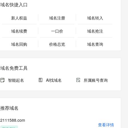
安全
畅自然，细节丰富
高表现力语音合成大模型，语音克隆听感自然
我要投诉
PolarDB
域名快捷入口
上云场景组合购
Milvus 弹性伸缩功能新增节
伴
漫剧创作，剧本、分镜、视频高效生成
100%兼容MySQL、PostgreSQL，兼容Oracle，支持集中和分布式
覆盖90%+业务场景，专享组合折扣价
点支持范围
2V
VPN
Fun-ASR
新人权益
域名注册
域名转入
文戏情感细腻自然，动作戏激烈拳拳到肉，实现更强表演能力
支持中英文自由切换，具备更强的噪声鲁棒性
ernetes 版 ACK
云聚AI 严选权益
AI 原生数据库服务发布
SSL 证书
，一键激活高效办公新体验
理容器应用的 K8s 服务
精选AI产品，从模型到应用全链提效
Agent 数据网关
域名续费
一口价
域名抢注
堡垒机
AI 用量加速计划
云原生数据库 PolarDB
应用
域名回购
价格总览
防火墙
域名查询
、识别商机，让客服更高效、服务更出色。
新老同享，达量后返
Agentic Database 发布
千问办公
主机安全
NEW
的智能体编程平台
一站式AI生产力平台
域名免费工具
AI 应用及服务市场
伶鹊
企业级人与Agent协作平台，接入和调度多个数字员工
智能客服平台，对话机器人、对话分析、智能外呼
智能起名
AI找域名
所属账号查询
AI 应用
大模型服务平台百炼 - 全妙
大模型
应用创作平台
多模态内容创作工具，已接入 DeepSeek
自然语言处理
推荐域名
数据标注
2111588.com
机器学习
查看详情