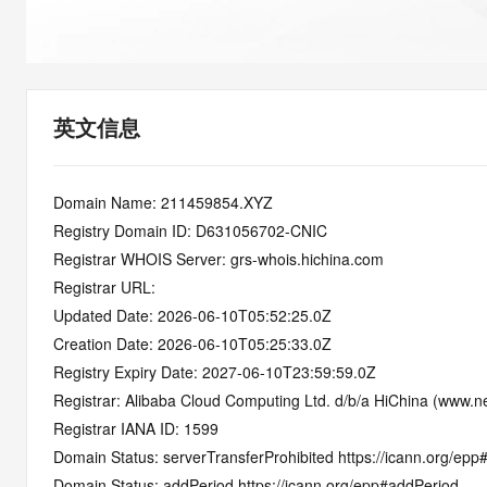
快速部署 Dify，高效搭建 
迁移与运维管理
10 分钟在聊天系统中增加
专有云
英文信息
Domain Name: 211459854.XYZ
Registry Domain ID: D631056702-CNIC
Registrar WHOIS Server: grs-whois.hichina.com
Registrar URL:
Updated Date: 2026-06-10T05:52:25.0Z
Creation Date: 2026-06-10T05:25:33.0Z
Registry Expiry Date: 2027-06-10T23:59:59.0Z
Registrar: Alibaba Cloud Computing Ltd. d/b/a HiChina (www.ne
Registrar IANA ID: 1599
Domain Status: serverTransferProhibited https://icann.org/epp
Domain Status: addPeriod https://icann.org/epp#addPeriod