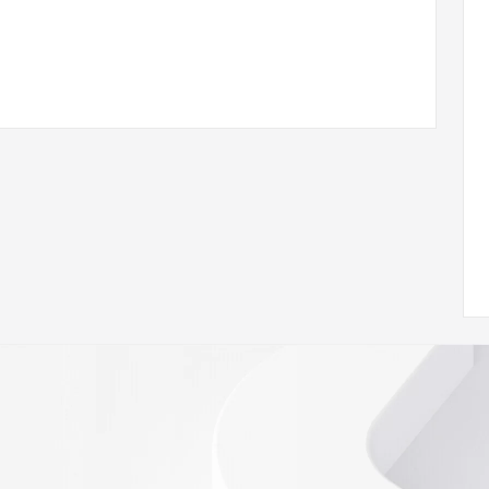
com
w.icann.org/wicf/
Z <<<
//icann.org/epp
RDAP: please visit
<
nal
 contain