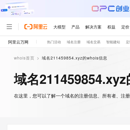
大模型
产品
解决方案
权益
定价
阿里云万网
热门活动
域名注册
域名交易
智能建站
定
大模型
产品
解决方案
权益
定价
云市场
伙伴
服务
了解阿里云
精选产品
精选解决方案
普惠上云
产品定价
精选商城
成为销售伙伴
售前咨询
为什么选择阿里云
千问AI平台
whois首页
>
域名211459854.xyz的whois信息
了解云产品的定价详情
大模型服务平台百炼
千问办公，解锁你的工作
普惠上云 官方力荐
分销伙伴
在线服务
网站建设
什么是云计算
大
大模型服务与应用平台
企业级Agent产品，直接
云服务器38元/年起，超
域名211459854.xy
咨询伙伴
多端小程序
技术领先
云上成本管理
售后服务
轻量应用服务器
Agency Agents：拥
官方推荐返现计划
大模型
精选产品
精选解决方案
Salesforce 国际版订阅
稳定可靠
管理和优化成本
推荐新用户得奖励，单订单
销售伙伴合作计划
自助服务
友盟天域
安全合规
人工智能与机器学习
AI
文本生成
在这里，您可以了解一个域名的注册信息、所有者、注册
云数据库 RDS
HappyHorse 打造一
云工开物
无影生态合作计划
在线服务
观测云
分析师报告
高校专属算力普惠，学生认
计算
互联网应用开发
Qwen3.8-Max
HOT
Salesforce On Alibaba C
工单服务
智能体时代全能旗舰模型
Tuya 物联网平台阿里云
研究报告与白皮书
人工智能平台 PAI
快速拥有专属 OpenClaw
大模
Consulting Partner 合
大数据
容器
免费试用
短信专区
一站式AI开发、训练和推
蓝凌 OA
Qwen3.7-Plus
AI 大模型销售与服务生
现代化应用