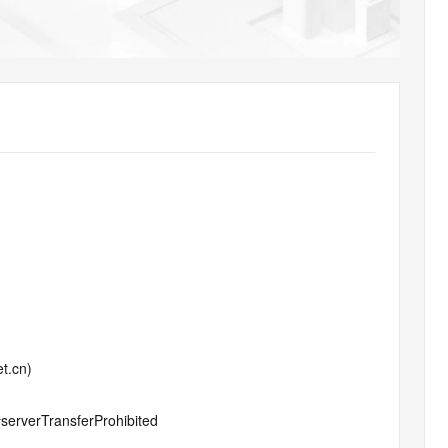
AI 应用
10分钟微调：让0.6B模型媲美235B模
多模态数据信
型
依托云原生高可用架构,实现Dify私有化部署
用1%尺寸在特定领域达到大模型90%以上效果
一个 AI 助手
超强辅助，Bol
即刻拥有 DeepSeek-R1 满血版
在企业官网、通讯软件中为客户提供 AI 客服
多种方案随心选，轻松解锁专属 DeepSeek
t.cn)
#serverTransferProhibited