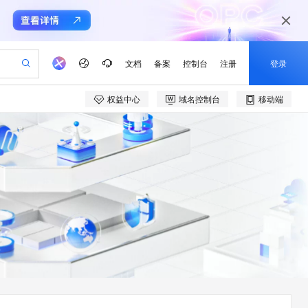
文档
备案
控制台
注册
登录
权益中心
域名控制台
移动端
验
作计划
器
AI 活动
专业服务
服务伙伴合作计划
开发者社区
加入我们
产品动态
服务平台百炼
阿里云 OPC 创新助力计划
一站式生成采购清单，支持单品或批量购买
io：打造专属 AI 语音助手
S产品伙伴计划（繁花）
峰会
CS
造的大模型服务与应用开发平台
一句话生成原生可编辑精美 PPT 文稿
AI 生产力先锋
Al MaaS 服务伙伴赋能合作
域名
博文
Careers
至高可申请百万元
Qwen3.8-Max 模型上线
开启高性价比 AI 编程新体验
弹性可伸缩的云计算服务
Qwen-Audio-3.0-Realtime 端到端实时语音角色扮演
输入一句话想法, 轻松生成专业的 PPT
先锋实践拓展 AI 生产力的边界
Token 补贴，五大权
计划
海大会
伙伴信用分合作计划
商标
问答
社会招聘
益加速 OPC 成功
eek-V4-Pro
SS
一键部署幻兽帕鲁游戏服务器
飞天发布时刻
HOT
Open Search 向量检索版支
划
备案
电子书
校园招聘
pSeek-V4-Pro
视频创作，一键激活电商全链路生产力
稳定、安全、高性价比、高性能的云存储服务
一键购买专属联机服务器，轻松开启游戏
所见，即是所愿
持视频检索 Pipeline 功能
更多支持
划
公司注册
镜像站
视频生成
语音识别与合成
专属 QwenPaw
漫剧工坊：一站式动画创作平台
AI 实训营
HOT
应用身份服务 (IDaaS)
合作伙伴培训与认证
划
上云迁移
站生成，高效打造优质广告素材
全接入的云上超级电脑
从聊天伙伴进化为能主动干活的本地数字员工
快速生产连贯的高质量长漫剧
从基础到进阶，Agent 创客手把手教你
OpenClaw 管理能力上线
e-1.1-T2V
Qwen3-TTS-Flash
lScope
我要反馈
查询合作伙伴
畅细腻的高质量视频
离线语音合成大模型，多语言方言自适应，低延迟高稳定
n Alibaba Cloud ISV 合作
代维服务
建企业门户网站
10 分钟搭建微信、支付宝小程序
MaxCompute MaxFrame 提
创新加速
ope
登录合作伙伴管理后台
我要建议
站，无忧落地极速上线
以可视化方式快速构建移动和 PC 门户网站
国内短信简单易用，安全可靠，秒级触达，全球覆盖200+国家和地区。
高效部署网站，快速应用到小程序
供自动弹性内存功能
e-1.1-I2V
Cosyvoice-V3-Flash