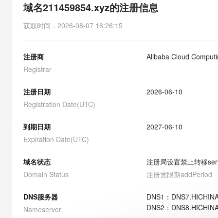
存储
天池大赛
能看、能想、能动手的多模
域名211459854.xyz的注册信息
云解析DNS
解决方案免费试用 新老
电子合同
最高领取价值200元试用
安全
网络与CDN
AI 算法大赛
Qwen3-VL-Plus
获取时间
：
2026-08-07 16:26:15
畅捷通
大数据开发治理平台 Data
AI 产品 免费试用
网络
安全
云开发大赛
Tableau 订阅
1亿+ 大模型 tokens 和 
注册商
Alibaba Cloud Computin
可观测
入门学习赛
中间件
AI空中课堂在线直播课
云防火墙
140+云产品 免费试用
Registrar
大模型服务
上云与迁云
云原生的云上边界网络安全
产品新客免费试用，最长1
数据库
生态解决方案
注册日期
2026-06-10
千问AI平台-Token Plan
企业出海
大模型ACA认证体验
大数据计算
Registration Date(UTC)
助力企业全员 AI 认知与能
行业生态解决方案
政企业务
媒体服务
千问AI平台-模型体验
到期日期
2027-06-10
开发者生态解决方案
在线体验全尺寸、多种模态
Expiration Date(UTC)
企业服务与云通信
AI 开发和 AI 应用解决
Happy 系列大模型
域名与网站
域名状态
注册局设置禁止转移
ser
Domain Status
注册宽限期
addPeriod
终端用户计算
DNS服务器
DNS
1
：
DNS7.HICHIN
Serverless
大模型解决方案
DNS
2
：
DNS8.HICHIN
Nameserver
开发工具