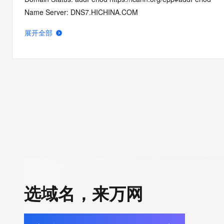
Name Server: DNS7.HICHINA.COM
Name Server: DNS8.HICHINA.COM
展开全部
DNSSEC: unsigned
Registrar Abuse Contact Email: domainabuse@service.aliyun.
Registrar Abuse Contact Phone: +86.95187
URL of the ICANN Whois Inaccuracy Complaint Form: https://ww
>>> Last update of WHOIS database: 2026-06-12T08:35:04.0
For more information on Whois status codes, please visit https:
>>> IMPORTANT INFORMATION ABOUT THE DEPLOYMENT OF 
https://www.centralnicregistry.com/support/information/rdap <<
The registration data available in this service is limited. Additio
选域名，来万网
data may be available at https://lookup.icann.org
The Whois and RDAP services are provided by CentralNic, and