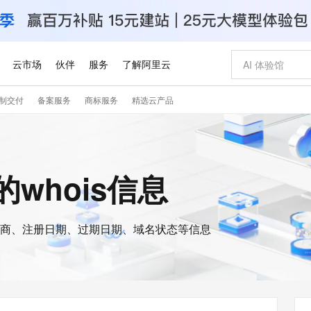
云市场
伙伴
服务
了解阿里云
制交付
备案服务
商标服务
精选云产品
AI 特惠
数据与 API
成为产品伙伴
企业增值服务
最佳实践
价格计算器
AI 场景体
基础软件
产品伙伴合
阿里云认证
市场活动
配置报价
大模型
自助选配和估算价格
新方式
睿译宝，AI翻译排版一步到位
智启 AI 普惠权益
产品生态集成认证中心
企业支持计划
云上春晚
域名与网站
千问官方 MaaS 平台，为开发者和 Agent 而生，新用户赠送 1 亿 + tokens 额度
Qwen Aud
AI Coding
阿里云Maa
2026 阿里云
云服务器 E
为企业打
数据集
Windows
大模型认证
模型
NEW
NEW
交付可用成果
值低价云产品抢先购
上传文档即自动完成翻译和格式还原
至高享 1亿+免费 tokens，加速 Al 应用落地
提供智能易用的域名与建站服务
智能编程，一键
安全可靠、
z的whois信息
产品生态伙伴
专家技术服务
云上奥运之旅
弹性计算合作
阿里云中企出
手机三要素
宝塔 Linux
全部认证
价格优势
有专属领域专家
GLM-5.2：长任务时代开源旗舰模型
阿里云 OPC 创新助力计划
千问大模型
即刻拥有 DeepS
AI 电商营销
对象存储 O
大模型
产品生态伙伴工作台
企业增值服务台
云栖战略参考
云存储合作计
云栖大会
身份实名认证
CentOS
训练营
推动算力普惠，释放技术红利
最高返9万
多领域专家智能体,一键组建 AI 虚拟交付团队
快速构建应用程序和网站，即刻迈出上云第一步
至高百万元 Token 补贴，加速一人公司成长
多元化、高性能、安全可靠的大模型服务
真正可用的 1M 上下文,一次完成代码全链路开发
轻松解锁专属 Dee
从图文生成到
云上的中国
数据库合作计
活动全景
短信
Docker
图片和
商、注册日期、过期日期、域名状态等信息
站式影视创作平台
Hermes Agent，打造自进化智能体
Token Plan 模型订阅计划
数字证书管理服务（原SSL证书）
5 分钟轻松部署
AI 广告创作
无影云电脑
企业成长
NEW
信息公告
看见新力量
云网络合作计
OCR 文字识别
JAVA
证享300元代金券
可视化编排打通从文字构思到成片全链路闭环
全托管，含MySQL、PostgreSQL、SQL Server、MariaDB多引擎
自主进化，持久记忆，越用越聪明
Qwen3.8-Max 首发尝鲜，限时加量 10 倍，夜间低至2折
实现全站HTTPS，呈现可信的WEB访问
图文、视频一
随时随地安
Kimi-K3
HappyHors
NEW
魔搭 Mode
loud
服务实践
官网公告
Kimi 最新旗舰模型，长程编程与推理利器
让文字生成流
金融模力时刻
Salesforce O
版
发票查验
全能环境
Claude Code + GStack 打造工程团队
千问办公，限时限量积分加倍
Qoder
低代码高效构
AI 建站
短信服务
型
NEW
作计划
计划
创新中心
魔搭 ModelSc
健康状态
理服务
让AI从“聊天伙伴”进化为能干活的“数字员工”
安装技能 GStack，拥有专属 AI 工程团队
你的AI工作搭子，覆盖日常办公高频场景
面向真实软件的智能体编程平台
0 代码专业建
客户案例
天气预报查询
操作系统
Deepseek-v4-pro
HappyHors
态合作计划