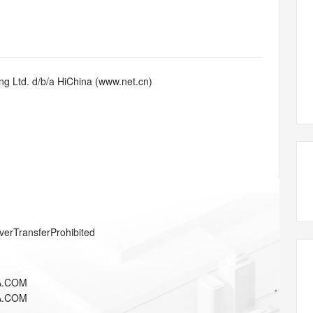
态智能体模型
旗舰 MoE 大模型，百万上下文与顶尖推理能力
图生视频，流
同享
万小智 AI 建站低至 15元/月
Qoder CN
AI 短剧/漫剧
云原生数据库 
快递物流查询
WordPress
成为服务伙
高校合作
点，立即开启云上创新
覆盖公网/内网、递归/权威、移动APP等全场景解析服务
送.CN域名，送备案服务码
基于千问大模型等，支持代码智能生成、研发智能问答
AI助力短剧
GLM-5.2
Wan2.7-T
Ubuntu
服务生态伙伴
视觉 Coding、空间感知、多模态思考等全面升级
1M上下文，专为长程任务能力而生
云工开物
企业应用
Works
Night Plan 支持 Qwen 3.8-Max
云原生大数据计算服务 MaxCompute
AI 办公
容器服务 Kub
NEW
Red Hat
30+ 款产品免费体验
Data Agent 驱动的一站式 Data+AI 开发治理平台
夜间 5 折，Qwen/Meoo/TokenPlan 客户专享
面向分析的企业级SaaS模式云数据仓库
AI智能应用
提供一站式管
科研合作
g Ltd. d/b/a HiChina (www.net.cn)
ERP
堂（旗舰版）
SUSE
智能客服
AI 应用构建
大模型原生
CRM
防护产品
2个月
自动承接线索
建站小程序
Qoder
大模型服务平台百炼-应用模版
OA 办公系统
HOT
NEW
面向真实软件
个人版上线、团队版降价；千问3.8-Max首发发尝鲜
丰富多元化的应用模版和解决方案
力提升
财税管理
模板建站
万有无界
大模型服务平台百炼-智能体
400电话
定制建站
的模型效果
灵活可视化地构建企业级 Agent
方案
广告营销
模板小程序
秒悟
人工智能平台 PAI
verTransferProhibited
定制小程序
云端极速 AI 
新一代 AI 视频生成模型，深度适配广告营销等场景
AI Native 的算法工程平台，一站式完成建模、训练、推理服务部署
APP 开发
A.COM
建站系统
A.COM