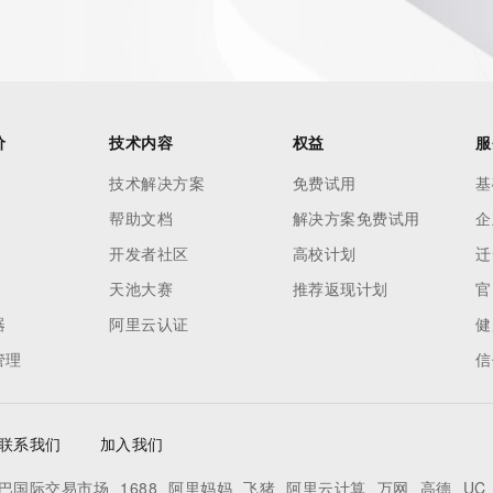
our
o use any
ning
data in
c processes
价
技术内容
权益
服
ored and
技术解决方案
免费试用
基
manently
帮助文档
解决方案免费试用
企
cregistry.com)
开发者社区
高校计划
迁
re
天池大赛
推荐返现计划
官
uidance.
器
阿里云认证
健
管理
信
联系我们
加入我们
巴国际交易市场
1688
阿里妈妈
飞猪
阿里云计算
万网
高德
UC