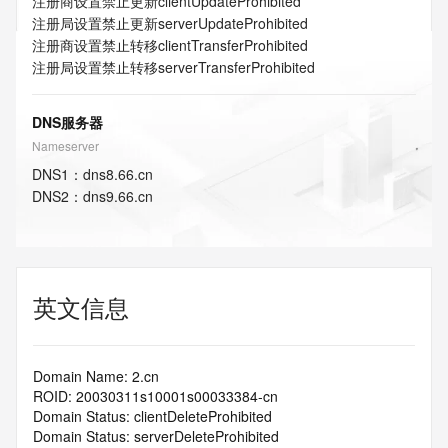
注册商设置禁止更新
clientUpdateProhibited
注册局设置禁止更新
serverUpdateProhibited
注册商设置禁止转移
clientTransferProhibited
注册局设置禁止转移
serverTransferProhibited
DNS服务器
Nameserver
DNS
1
：
dns8.66.cn
DNS
2
：
dns9.66.cn
英文信息
Domain Name: 2.cn
ROID: 20030311s10001s00033384-cn
Domain Status: clientDeleteProhibited
Domain Status: serverDeleteProhibited