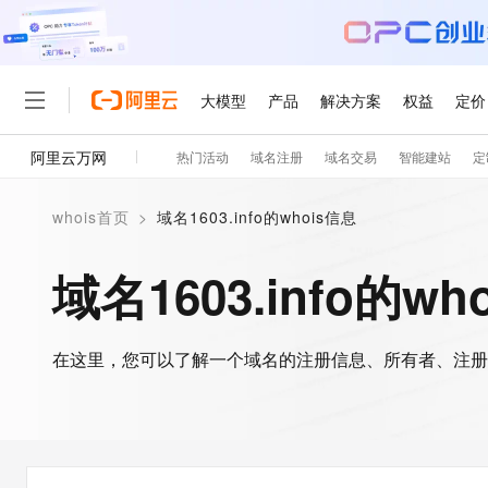
大模型
产品
解决方案
权益
定价
阿里云万网
热门活动
域名注册
域名交易
智能建站
定
大模型
产品
解决方案
权益
定价
云市场
伙伴
服务
了解阿里云
精选产品
精选解决方案
普惠上云
产品定价
精选商城
成为销售伙伴
售前咨询
为什么选择阿里云
千问AI平台
whois首页
>
域名1603.info的whois信息
了解云产品的定价详情
大模型服务平台百炼
千问办公，解锁你的工作
普惠上云 官方力荐
分销伙伴
在线服务
网站建设
什么是云计算
大
大模型服务与应用平台
企业级Agent产品，直接
云服务器38元/年起，超
域名1603.info的wh
咨询伙伴
多端小程序
技术领先
云上成本管理
售后服务
轻量应用服务器
Agency Agents：拥
官方推荐返现计划
大模型
精选产品
精选解决方案
Salesforce 国际版订阅
稳定可靠
管理和优化成本
推荐新用户得奖励，单订单
销售伙伴合作计划
自助服务
友盟天域
安全合规
人工智能与机器学习
AI
文本生成
在这里，您可以了解一个域名的注册信息、所有者、注册
云数据库 RDS
HappyHorse 打造一
云工开物
无影生态合作计划
在线服务
观测云
分析师报告
高校专属算力普惠，学生认
计算
互联网应用开发
Qwen3.8-Max
HOT
Salesforce On Alibaba C
工单服务
智能体时代全能旗舰模型
Tuya 物联网平台阿里云
研究报告与白皮书
人工智能平台 PAI
快速拥有专属 OpenClaw
大模
Consulting Partner 合
大数据
容器
免费试用
短信专区
一站式AI开发、训练和推
蓝凌 OA
Qwen3.7-Plus
AI 大模型销售与服务生
现代化应用