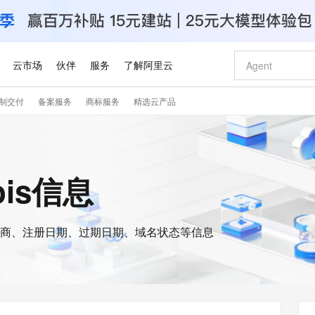
云市场
伙伴
服务
了解阿里云
制交付
备案服务
商标服务
精选云产品
AI 特惠
数据与 API
成为产品伙伴
企业增值服务
最佳实践
价格计算器
AI 场景体
基础软件
产品伙伴合
阿里云认证
市场活动
配置报价
大模型
自助选配和估算价格
新方式
睿译宝，AI翻译排版一步到位
智启 AI 普惠权益
产品生态集成认证中心
企业支持计划
云上春晚
域名与网站
千问官方 MaaS 平台，为开发者和 Agent 而生，新用户赠送 1 亿 + tokens 额度
Qwen Aud
AI Coding
阿里云Maa
2026 阿里云
云服务器 E
为企业打
数据集
Windows
大模型认证
模型
NEW
NEW
交付可用成果
值低价云产品抢先购
上传文档即自动完成翻译和格式还原
至高享 1亿+免费 tokens，加速 Al 应用落地
提供智能易用的域名与建站服务
智能编程，一键
安全可靠、
ois信息
产品生态伙伴
专家技术服务
云上奥运之旅
弹性计算合作
阿里云中企出
手机三要素
宝塔 Linux
全部认证
价格优势
有专属领域专家
GLM-5.2：长任务时代开源旗舰模型
阿里云 OPC 创新助力计划
千问大模型
即刻拥有 DeepS
AI 电商营销
对象存储 O
大模型
产品生态伙伴工作台
企业增值服务台
云栖战略参考
云存储合作计
云栖大会
身份实名认证
CentOS
训练营
推动算力普惠，释放技术红利
最高返9万
多领域专家智能体,一键组建 AI 虚拟交付团队
快速构建应用程序和网站，即刻迈出上云第一步
至高百万元 Token 补贴，加速一人公司成长
多元化、高性能、安全可靠的大模型服务
真正可用的 1M 上下文,一次完成代码全链路开发
轻松解锁专属 Dee
从图文生成到
云上的中国
数据库合作计
活动全景
短信
Docker
图片和
商、注册日期、过期日期、域名状态等信息
站式影视创作平台
Hermes Agent，打造自进化智能体
Token Plan 模型订阅计划
数字证书管理服务（原SSL证书）
5 分钟轻松部署
AI 广告创作
无影云电脑
企业成长
NEW
信息公告
看见新力量
云网络合作计
OCR 文字识别
JAVA
证享300元代金券
可视化编排打通从文字构思到成片全链路闭环
全托管，含MySQL、PostgreSQL、SQL Server、MariaDB多引擎
自主进化，持久记忆，越用越聪明
Qwen3.8-Max 首发尝鲜，限时加量 10 倍，夜间低至2折
实现全站HTTPS，呈现可信的WEB访问
图文、视频一
随时随地安
Kimi-K3
HappyHors
NEW
魔搭 Mode
loud
服务实践
官网公告
Kimi 最新旗舰模型，长程编程与推理利器
让文字生成流
金融模力时刻
Salesforce O
版
发票查验
全能环境
Claude Code + GStack 打造工程团队
千问办公，限时限量积分加倍
Qoder
低代码高效构
AI 建站
短信服务
型
NEW
作计划
计划
创新中心
魔搭 ModelSc
健康状态
理服务
让AI从“聊天伙伴”进化为能干活的“数字员工”
安装技能 GStack，拥有专属 AI 工程团队
你的AI工作搭子，覆盖日常办公高频场景
面向真实软件的智能体编程平台
0 代码专业建
客户案例
天气预报查询
操作系统
Deepseek-v4-pro
HappyHors
态合作计划