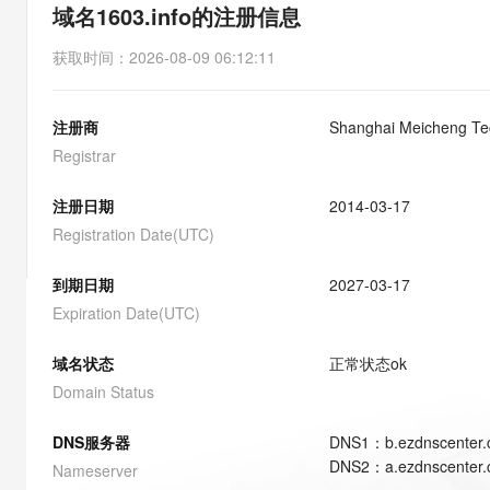
存储
天池大赛
能看、能想、能动手的多模
域名1603.info的注册信息
云解析DNS
解决方案免费试用 新老
电子合同
最高领取价值200元试用
安全
网络与CDN
AI 算法大赛
Qwen3-VL-Plus
获取时间
：
2026-08-09 06:12:11
畅捷通
大数据开发治理平台 Data
AI 产品 免费试用
网络
安全
云开发大赛
Tableau 订阅
1亿+ 大模型 tokens 和 
注册商
Shanghai Meicheng Tec
可观测
入门学习赛
中间件
AI空中课堂在线直播课
云防火墙
140+云产品 免费试用
Registrar
大模型服务
上云与迁云
云原生的云上边界网络安全
产品新客免费试用，最长1
数据库
生态解决方案
注册日期
2014-03-17
千问AI平台-Token Plan
企业出海
大模型ACA认证体验
大数据计算
Registration Date(UTC)
助力企业全员 AI 认知与能
行业生态解决方案
政企业务
媒体服务
千问AI平台-模型体验
到期日期
2027-03-17
开发者生态解决方案
在线体验全尺寸、多种模态
Expiration Date(UTC)
企业服务与云通信
AI 开发和 AI 应用解决
Happy 系列大模型
域名与网站
域名状态
正常状态
ok
Domain Status
终端用户计算
DNS服务器
DNS
1
：
b.ezdnscenter
Serverless
大模型解决方案
DNS
2
：
a.ezdnscenter
Nameserver
开发工具