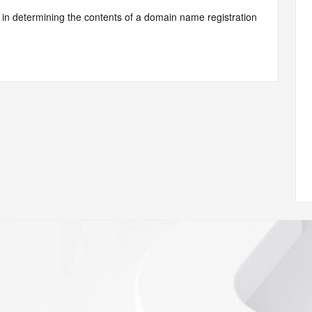
d by Identity Digital or, if the record pertains to a TLD not 
istry Operator for informational purposes only, and neither 
y. This service is intended only for query-based access. You 
at, under no circumstances will you use this data to (a) 
telephone, or facsimile of mass unsolicited, commercial 
ient's own existing customers; or (b) enable high volume, 
systems of Identity Digital, a Registrar, or Registry 
mes or modify existing registrations. When using the 
 is not a replacement for standard EPP commands to the 
red domain objects. The RDAP service may be scheduled for 
es to the RDAP services are throttled. If too many 
ime, the service will begin to reject further queries for a 
buse of the RDAP system through data mining is mitigated 
. Where applicable, the presence of a [Non-Public Data] 
to applicable data privacy laws or requirements. Should you 
 available through the registrar URL listed above. Access to 