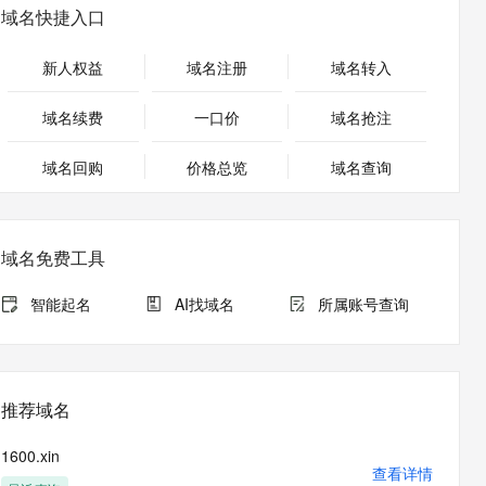
安全
畅自然，细节丰富
高表现力语音合成大模型，语音克隆听感自然
我要投诉
PolarDB
域名快捷入口
上云场景组合购
Milvus 弹性伸缩功能新增节
伴
漫剧创作，剧本、分镜、视频高效生成
100%兼容MySQL、PostgreSQL，兼容Oracle，支持集中和分布式
覆盖90%+业务场景，专享组合折扣价
点支持范围
2V
VPN
Fun-ASR
新人权益
域名注册
域名转入
文戏情感细腻自然，动作戏激烈拳拳到肉，实现更强表演能力
支持中英文自由切换，具备更强的噪声鲁棒性
ernetes 版 ACK
云聚AI 严选权益
AI 原生数据库服务发布
SSL 证书
，一键激活高效办公新体验
理容器应用的 K8s 服务
精选AI产品，从模型到应用全链提效
Agent 数据网关
域名续费
一口价
域名抢注
堡垒机
AI 用量加速计划
云原生数据库 PolarDB
应用
域名回购
价格总览
防火墙
域名查询
、识别商机，让客服更高效、服务更出色。
新老同享，达量后返
Agentic Database 发布
千问办公
主机安全
NEW
的智能体编程平台
一站式AI生产力平台
域名免费工具
AI 应用及服务市场
伶鹊
企业级人与Agent协作平台，接入和调度多个数字员工
智能客服平台，对话机器人、对话分析、智能外呼
智能起名
AI找域名
所属账号查询
AI 应用
大模型服务平台百炼 - 全妙
大模型
应用创作平台
多模态内容创作工具，已接入 DeepSeek
自然语言处理
推荐域名
数据标注
1600.xin
机器学习
查看详情