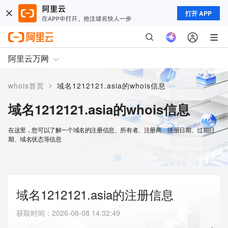
打开 APP
阿里云万网
>
whois首页
域名1212121.asia的whois信息
域名1212121.asia的whois信息
在这里，您可以了解一个域名的注册信息、所有者、注册商、注册日期、过期日
期、域名状态等信息
域名1212121.asia的注册信息
获取时间
：
2026-08-08 14:32:49