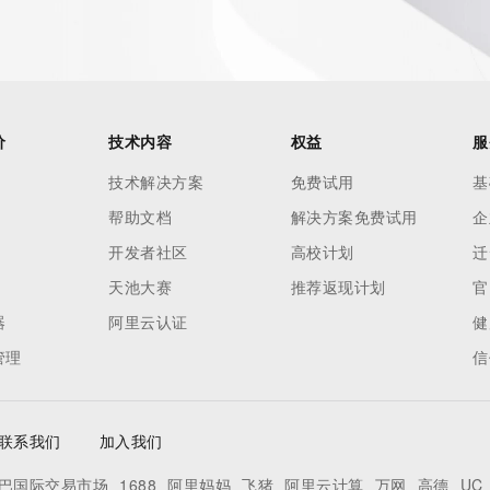
ied domain name.
价
技术内容
权益
服
技术解决方案
免费试用
基
帮助文档
解决方案免费试用
企
开发者社区
高校计划
迁
天池大赛
推荐返现计划
官
器
阿里云认证
健
管理
信
联系我们
加入我们
巴国际交易市场
1688
阿里妈妈
飞猪
阿里云计算
万网
高德
UC