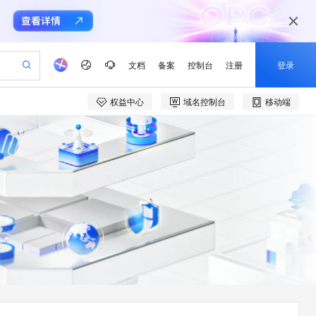
文档
备案
控制台
注册
登录
权益中心
域名控制台
移动端
验
作计划
器
AI 活动
专业服务
服务伙伴合作计划
开发者社区
加入我们
产品动态
服务平台百炼
阿里云 OPC 创新助力计划
一站式生成采购清单，支持单品或批量购买
可编辑精美 PPT 文稿
S产品伙伴计划（繁花）
峰会
CS
造的大模型服务与应用开发平台
Agency Agents：拥有专属领域专家
AI 生产力先锋
Al MaaS 服务伙伴赋能合作
域名
博文
Careers
PolarDB Agentic Database
至高可申请百万元
 轻松生成专业的 PPT
开启高性价比 AI 编程新体验
弹性可伸缩的云计算服务
先锋实践拓展 AI 生产力的边界
发布
多领域专家智能体,一键组建 AI 虚拟交付团队
Token 补贴，五大权
计划
海大会
伙伴信用分合作计划
商标
问答
社会招聘
益加速 OPC 成功
帕鲁游戏服务器
SS
HappyHorse 打造一站式影视创作平台
飞天发布时刻
HOT
秒悟 Meoo CLI 支持一键部
划
备案
电子书
校园招聘
联机服务器，轻松开启游戏
视频创作，一键激活电商全链路生产力
稳定、安全、高性价比、高性能的云存储服务
所见，即是所愿
署项目至阿里云账号
可视化编排打通从文字构思到成片全链路闭环
更多支持
划
公司注册
镜像站
视频生成
语音识别与合成
 智能体与工作流应用
漫剧工坊：一站式动画创作平台
AI 实训营
Flink OSS 支持
合作伙伴培训与认证
划
上云迁移
站生成，高效打造优质广告素材
全接入的云上超级电脑
通过阿里云百炼高效搭建AI应用,助力高效开发
快速生产连贯的高质量长漫剧
从基础到进阶，Agent 创客手把手教你
AssumeRole 角色自定义
e-1.1-T2V
Qwen3-TTS-Flash
lScope
我要反馈
查询合作伙伴
畅细腻的高质量视频
离线语音合成大模型，多语言方言自适应，低延迟高稳定
n Alibaba Cloud ISV 合作
代维服务
建企业门户网站
10 分钟搭建微信、支付宝小程序
百炼 Qwen3.7-Flash 系列模
创新加速
ope
登录合作伙伴管理后台
我要建议
站，无忧落地极速上线
以可视化方式快速构建移动和 PC 门户网站
国内短信简单易用，安全可靠，秒级触达，全球覆盖200+国家和地区。
高效部署网站，快速应用到小程序
型发布
e-1.1-I2V
Cosyvoice-V3-Flash