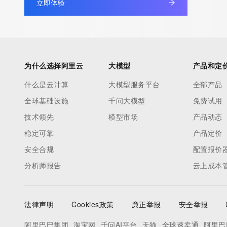
立即体验
to contact the Registrant, Admin, or Tech contact of the quer
Registry Admin ID:
Admin Name:
Admin Organization:
Admin Street:
为什么选择阿里云
大模型
产品和定
Admin Street:
什么是云计算
大模型服务平台
全部产品
Admin Street:
全球基础设施
千问大模型
免费试用
Admin City:
Admin State/Province:
技术领先
模型市场
产品动态
Admin Postal Code:
稳定可靠
产品定价
Admin Country:
安全合规
配置报价
Admin Phone:
分析师报告
云上成本
Admin Phone Ext:
Admin Fax:
Admin Fax Ext:
法律声明
Cookies政策
廉正举报
安全举报
Admin Email:
Registry Tech ID:
阿里巴巴集团
淘宝网
千问AI平台
天猫
全球速卖通
阿里巴