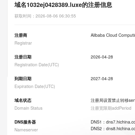
存储
天池大赛
能看、能想、能动手的多模
域名1032ej0428389.luxe的注册信息
云解析DNS
解决方案免费试用 新老
电子合同
最高领取价值200元试用
安全
网络与CDN
AI 算法大赛
Qwen3-VL-Plus
获取时间
：
2026-08-06 06:30:55
畅捷通
大数据开发治理平台 Data
AI 产品 免费试用
网络
安全
云开发大赛
Tableau 订阅
1亿+ 大模型 tokens 和 
注册商
Alibaba Cloud Computin
可观测
入门学习赛
中间件
AI空中课堂在线直播课
云防火墙
140+云产品 免费试用
Registrar
大模型服务
上云与迁云
云原生的云上边界网络安全
产品新客免费试用，最长1
数据库
生态解决方案
注册日期
2026-04-28
千问AI平台-Token Plan
企业出海
大模型ACA认证体验
大数据计算
Registration Date(UTC)
助力企业全员 AI 认知与能
行业生态解决方案
政企业务
媒体服务
千问AI平台-模型体验
到期日期
2027-04-28
开发者生态解决方案
在线体验全尺寸、多种模态
Expiration Date(UTC)
企业服务与云通信
AI 开发和 AI 应用解决
Happy 系列大模型
域名与网站
域名状态
注册局设置禁止转移
ser
Domain Status
注册宽限期
addPeriod
终端用户计算
DNS服务器
DNS
1
：
dns7.hichina.
Serverless
大模型解决方案
DNS
2
：
dns8.hichina.
Nameserver
开发工具