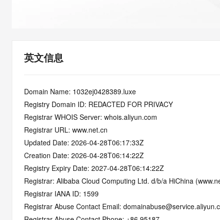
快速部署 Dify，高效搭建 
迁移与运维管理
10 分钟在聊天系统中增加
专有云
英文信息
Domain Name: 1032ej0428389.luxe
Registry Domain ID: REDACTED FOR PRIVACY
Registrar WHOIS Server: whois.aliyun.com
Registrar URL: www.net.cn
Updated Date: 2026-04-28T06:17:33Z
Creation Date: 2026-04-28T06:14:22Z
Registry Expiry Date: 2027-04-28T06:14:22Z
Registrar: Alibaba Cloud Computing Ltd. d/b/a HiChina (www.ne
Registrar IANA ID: 1599
Registrar Abuse Contact Email: domainabuse@service.aliyun.
Registrar Abuse Contact Phone: +86.95187