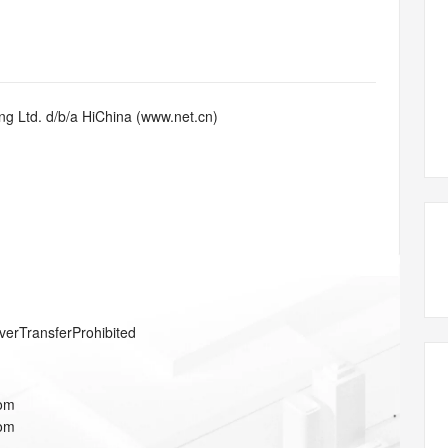
态智能体模型
旗舰 MoE 大模型，百万上下文与顶尖推理能力
图生视频，流
同享
万小智 AI 建站低至 15元/月
Qoder CN
AI 短剧/漫剧
云原生数据库 
快递物流查询
WordPress
成为服务伙
高校合作
点，立即开启云上创新
覆盖公网/内网、递归/权威、移动APP等全场景解析服务
送.CN域名，送备案服务码
基于千问大模型等，支持代码智能生成、研发智能问答
AI助力短剧
GLM-5.2
Wan2.7-T
Ubuntu
服务生态伙伴
视觉 Coding、空间感知、多模态思考等全面升级
1M上下文，专为长程任务能力而生
云工开物
企业应用
Works
Night Plan 支持 Qwen 3.8-Max
云原生大数据计算服务 MaxCompute
AI 办公
容器服务 Kub
NEW
Red Hat
30+ 款产品免费体验
Data Agent 驱动的一站式 Data+AI 开发治理平台
夜间 5 折，Qwen/Meoo/TokenPlan 客户专享
面向分析的企业级SaaS模式云数据仓库
AI智能应用
提供一站式管
科研合作
g Ltd. d/b/a HiChina (www.net.cn)
ERP
堂（旗舰版）
SUSE
智能客服
AI 应用构建
大模型原生
CRM
防护产品
2个月
自动承接线索
建站小程序
Qoder
大模型服务平台百炼-应用模版
OA 办公系统
HOT
NEW
面向真实软件
个人版上线、团队版降价；千问3.8-Max首发发尝鲜
丰富多元化的应用模版和解决方案
力提升
财税管理
模板建站
万有无界
大模型服务平台百炼-智能体
400电话
定制建站
的模型效果
灵活可视化地构建企业级 Agent
方案
广告营销
模板小程序
秒悟
人工智能平台 PAI
verTransferProhibited
定制小程序
云端极速 AI 
新一代 AI 视频生成模型，深度适配广告营销等场景
AI Native 的算法工程平台，一站式完成建模、训练、推理服务部署
APP 开发
com
建站系统
com