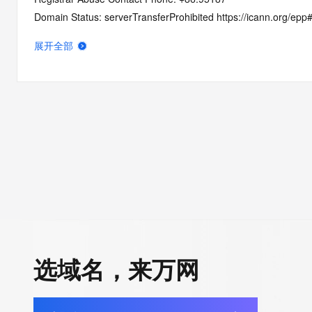
Domain Status: serverTransferProhibited https://icann.org/epp
Domain Status: addPeriod https://icann.org/epp#addPeriod
展开全部
Registry Registrant ID: REDACTED FOR PRIVACY
Registrant Name: REDACTED FOR PRIVACY
Registrant Organization: hang zhou wei xu wang luo ke ji you x
Registrant Street: REDACTED FOR PRIVACY
Registrant Street: REDACTED FOR PRIVACY
Registrant Street: REDACTED FOR PRIVACY
Registrant City: REDACTED FOR PRIVACY
Registrant State/Province: zhe jiang
Registrant Postal Code: REDACTED FOR PRIVACY
Registrant Country: CN
Registrant Phone: REDACTED FOR PRIVACY
Registrant Phone Ext: REDACTED FOR PRIVACY
选域名，来万网
Registrant Fax: REDACTED FOR PRIVACY
Registrant Fax Ext: REDACTED FOR PRIVACY
Registrant Email: Please query the RDDS service of the Registrar