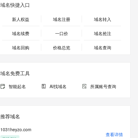
安全
畅自然，细节丰富
高表现力语音合成大模型，语音克隆听感自然
我要投诉
PolarDB
域名快捷入口
上云场景组合购
伴
Qoder CN V1.7.0 发布
漫剧创作，剧本、分镜、视频高效生成
100%兼容MySQL、PostgreSQL，兼容Oracle，支持集中和分布式
覆盖90%+业务场景，专享组合折扣价
2V
VPN
Fun-ASR
新人权益
域名注册
域名转入
文戏情感细腻自然，动作戏激烈拳拳到肉，实现更强表演能力
支持中英文自由切换，具备更强的噪声鲁棒性
ernetes 版 ACK
云聚AI 严选权益
云安全中心 AI BAS 智能自动
SSL 证书
，一键激活高效办公新体验
理容器应用的 K8s 服务
精选AI产品，从模型到应用全链提效
化模拟渗透攻击产品发布
域名续费
一口价
域名抢注
堡垒机
AI 用量加速计划
DataWorks ChatBI 会话支持
应用
域名回购
价格总览
防火墙
域名查询
、识别商机，让客服更高效、服务更出色。
新老同享，达量后返
上传临时文件分析
千问办公
主机安全
NEW
的智能体编程平台
一站式AI生产力平台
域名免费工具
AI 应用及服务市场
伶鹊
企业级人与Agent协作平台，接入和调度多个数字员工
智能客服平台，对话机器人、对话分析、智能外呼
智能起名
AI找域名
所属账号查询
AI 应用
大模型服务平台百炼 - 全妙
大模型
应用创作平台
多模态内容创作工具，已接入 DeepSeek
自然语言处理
推荐域名
数据标注
1031heyzo.com
机器学习
查看详情