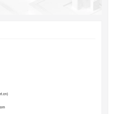
AI 应用
10分钟微调：让0.6B模型媲美235B模
多模态数据信
型
依托云原生高可用架构,实现Dify私有化部署
用1%尺寸在特定领域达到大模型90%以上效果
一个 AI 助手
超强辅助，Bol
即刻拥有 DeepSeek-R1 满血版
在企业官网、通讯软件中为客户提供 AI 客服
多种方案随心选，轻松解锁专属 DeepSeek
t.cn)
com