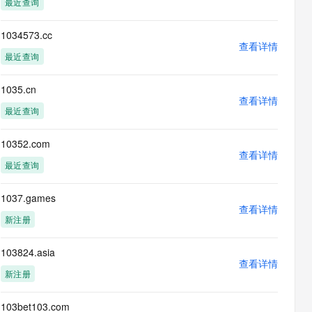
最近查询
息提取
与 AI 智能体进行实时音视频通话
从文本、图片、视频中提取结构化的属性信息
构建支持视频理解的 AI 音视频实时通话应用
1034573.cc
查看详情
t.diy 一步搞定创意建站
构建大模型应用的安全防护体系
最近查询
通过自然语言交互简化开发流程,全栈开发支持
通过阿里云安全产品对 AI 应用进行安全防护
1035.cn
查看详情
最近查询
10352.com
查看详情
最近查询
1037.games
查看详情
新注册
103824.asia
查看详情
新注册
103bet103.com