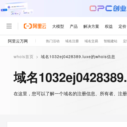
大模型
产品
解决方案
权益
定价
阿里云万网
热门活动
域名注册
域名交易
智能建站
定
大模型
产品
解决方案
权益
定价
云市场
伙伴
服务
了解阿里云
精选产品
精选解决方案
普惠上云
产品定价
精选商城
成为销售伙伴
售前咨询
为什么选择阿里云
千问AI平台
whois首页
>
域名1032ej0428389.luxe的whois信息
了解云产品的定价详情
大模型服务平台百炼
睿译宝，AI翻译排版一
普惠上云 官方力荐
分销伙伴
在线服务
网站建设
什么是云计算
大
大模型服务与应用平台
上传文档即自动完成翻译和
云服务器38元/年起，超
域名1032ej0428389
咨询伙伴
多端小程序
技术领先
云上成本管理
售后服务
轻量应用服务器
GLM-5.2：长任务时代
官方推荐返现计划
大模型
精选产品
精选解决方案
Salesforce 国际版订阅
稳定可靠
管理和优化成本
推荐新用户得奖励，单订单
销售伙伴合作计划
自助服务
友盟天域
安全合规
人工智能与机器学习
AI
文本生成
在这里，您可以了解一个域名的注册信息、所有者、注册
云数据库 RDS
Hermes Agent，打造
云工开物
无影生态合作计划
在线服务
观测云
分析师报告
自主进化，持久记忆，越用
高校专属算力普惠，学生认
计算
互联网应用开发
Qwen3.8-Max
HOT
Salesforce On Alibaba C
工单服务
智能体时代全能旗舰模型
Tuya 物联网平台阿里云
研究报告与白皮书
人工智能平台 PAI
快速拥有专属 OpenClaw
大模
Consulting Partner 合
大数据
容器
免费试用
短信专区
一站式AI开发、训练和推
蓝凌 OA
Qwen3.7-Plus
AI 大模型销售与服务生
现代化应用