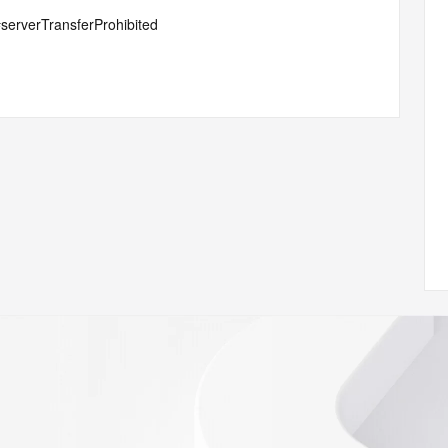
#serverTransferProhibited
ian gong si
 of Record identified in this output for information on how 