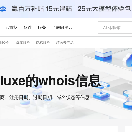
云市场
伙伴
服务
了解阿里云
制交付
备案服务
商标服务
精选云产品
AI 特惠
数据与 API
成为产品伙伴
企业增值服务
最佳实践
价格计算器
AI 场景体
基础软件
产品伙伴合
阿里云认证
市场活动
配置报价
大模型
自助选配和估算价格
步到位
智启 AI 普惠权益
产品生态集成认证中心
企业支持计划
云上春晚
域名与网站
Qwen Audio：打造专属 AI 语音助手
千问官方 MaaS 平台，为开发者和 Agent 而生，新用户赠送 1 亿 + tokens 额度
一句话生成原生
AI Coding
阿里云Maa
2026 阿里云
云服务器 E
为企业打
数据集
Windows
大模型认证
模型
NEW
NEW
格式还原
值低价云产品抢先购
至高享 1亿+免费 tokens，加速 Al 应用落地
提供智能易用的域名与建站服务
Qwen-Audio-3.0-Realtime 端到端实时语音角色扮演
输入一句话想法,
智能编程，一键
安全可靠、
.luxe的whois信息
产品生态伙伴
专家技术服务
云上奥运之旅
弹性计算合作
阿里云中企出
手机三要素
宝塔 Linux
全部认证
价格优势
开源旗舰模型
即刻拥有 DeepSeek-V4-Pro
阿里云 OPC 创新助力计划
千问大模型
一键部署幻兽
AI 电商营销
对象存储 O
大模型
产品生态伙伴工作台
企业增值服务台
云栖战略参考
云存储合作计
云栖大会
身份实名认证
CentOS
训练营
推动算力普惠，释放技术红利
最高返9万
真正可用的 1M 上下文,一次完成代码全链路开发
快速构建应用程序和网站，即刻迈出上云第一步
轻松解锁专属 DeepSeek-V4-Pro
至高百万元 Token 补贴，加速一人公司成长
多元化、高性能、安全可靠的大模型服务
一键购买专属
从图文生成到
云上的中国
数据库合作计
活动全景
短信
Docker
图片和
商、注册日期、过期日期、域名状态等信息
自进化智能体
5 分钟轻松部署专属 QwenPaw
Token Plan 模型订阅计划
数字证书管理服务（原SSL证书）
高效搭建 AI
AI 广告创作
无影云电脑
企业成长
NEW
HOT
信息公告
看见新力量
云网络合作计
OCR 文字识别
JAVA
越聪明
证享300元代金券
全托管，含MySQL、PostgreSQL、SQL Server、MariaDB多引擎
Qwen3.8-Max 首发尝鲜，限时加量 10 倍，夜间低至2折
实现全站 HTTPS，呈现可信的 Web 访问
从聊天伙伴进化为能主动干活的本地数字员工
图文、视频一
随时随地安
Kimi-K3
HappyHors
NEW
魔搭 Mode
loud
服务实践
官网公告
Kimi 最新旗舰模型，长程编程与推理利器
让文字生成流
金融模力时刻
Salesforce O
版
发票查验
全能环境
Claude Code + GStack 打造工程团队
千问办公，限时限量积分加倍
Qoder
低代码高效构
AI 建站
短信服务
型
NEW
作计划
计划
创新中心
魔搭 ModelSc
健康状态
理服务
让AI从“聊天伙伴”进化为能干活的“数字员工”
安装技能 GStack，拥有专属 AI 工程团队
你的AI工作搭子，覆盖日常办公高频场景
面向真实软件的智能体编程平台
0 代码专业建
客户案例
天气预报查询
操作系统
Deepseek-v4-pro
HappyHors
态合作计划