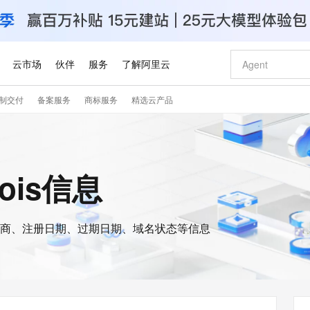
云市场
伙伴
服务
了解阿里云
制交付
备案服务
商标服务
精选云产品
AI 特惠
数据与 API
成为产品伙伴
企业增值服务
最佳实践
价格计算器
AI 场景体
基础软件
产品伙伴合
阿里云认证
市场活动
配置报价
大模型
自助选配和估算价格
步到位
智启 AI 普惠权益
产品生态集成认证中心
企业支持计划
云上春晚
域名与网站
Qwen Audio：打造专属 AI 语音助手
千问官方 MaaS 平台，为开发者和 Agent 而生，新用户赠送 1 亿 + tokens 额度
一句话生成原生
AI Coding
阿里云Maa
2026 阿里云
云服务器 E
为企业打
数据集
Windows
大模型认证
模型
NEW
NEW
格式还原
值低价云产品抢先购
至高享 1亿+免费 tokens，加速 Al 应用落地
提供智能易用的域名与建站服务
Qwen-Audio-3.0-Realtime 端到端实时语音角色扮演
输入一句话想法,
智能编程，一键
安全可靠、
hois信息
产品生态伙伴
专家技术服务
云上奥运之旅
弹性计算合作
阿里云中企出
手机三要素
宝塔 Linux
全部认证
价格优势
开源旗舰模型
即刻拥有 DeepSeek-V4-Pro
阿里云 OPC 创新助力计划
千问大模型
一键部署幻兽
AI 电商营销
对象存储 O
大模型
产品生态伙伴工作台
企业增值服务台
云栖战略参考
云存储合作计
云栖大会
身份实名认证
CentOS
训练营
推动算力普惠，释放技术红利
最高返9万
真正可用的 1M 上下文,一次完成代码全链路开发
快速构建应用程序和网站，即刻迈出上云第一步
轻松解锁专属 DeepSeek-V4-Pro
至高百万元 Token 补贴，加速一人公司成长
多元化、高性能、安全可靠的大模型服务
一键购买专属
从图文生成到
云上的中国
数据库合作计
活动全景
短信
Docker
图片和
商、注册日期、过期日期、域名状态等信息
自进化智能体
5 分钟轻松部署专属 QwenPaw
Token Plan 模型订阅计划
数字证书管理服务（原SSL证书）
高效搭建 AI
AI 广告创作
无影云电脑
企业成长
NEW
HOT
信息公告
看见新力量
云网络合作计
OCR 文字识别
JAVA
越聪明
证享300元代金券
全托管，含MySQL、PostgreSQL、SQL Server、MariaDB多引擎
Qwen3.8-Max 首发尝鲜，限时加量 10 倍，夜间低至2折
实现全站HTTPS，呈现可信的WEB访问
从聊天伙伴进化为能主动干活的本地数字员工
图文、视频一
随时随地安
Kimi-K3
HappyHors
NEW
魔搭 Mode
loud
服务实践
官网公告
Kimi 最新旗舰模型，长程编程与推理利器
让文字生成流
金融模力时刻
Salesforce O
版
发票查验
全能环境
Claude Code + GStack 打造工程团队
千问办公，限时限量积分加倍
Qoder
低代码高效构
AI 建站
短信服务
型
NEW
作计划
计划
创新中心
魔搭 ModelSc
健康状态
理服务
让AI从“聊天伙伴”进化为能干活的“数字员工”
安装技能 GStack，拥有专属 AI 工程团队
你的AI工作搭子，覆盖日常办公高频场景
面向真实软件的智能体编程平台
0 代码专业建
客户案例
天气预报查询
操作系统
Deepseek-v4-pro
HappyHors
态合作计划