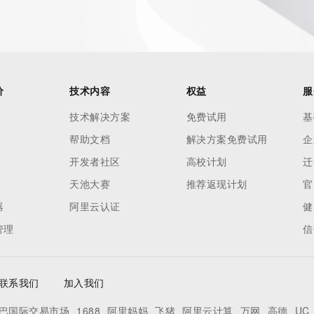
ied domain name.
价
技术内容
权益
服
技术解决方案
免费试用
基
帮助文档
解决方案免费试用
企
开发者社区
高校计划
迁
天池大赛
推荐返现计划
官
器
阿里云认证
健
管理
信
联系我们
加入我们
巴国际交易市场
1688
阿里妈妈
飞猪
阿里云计算
万网
高德
UC