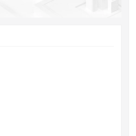
AI 应用
10分钟微调：让0.6B模型媲美235B模
多模态数据信
型
依托云原生高可用架构,实现Dify私有化部署
用1%尺寸在特定领域达到大模型90%以上效果
一个 AI 助手
超强辅助，Bol
即刻拥有 DeepSeek-R1 满血版
在企业官网、通讯软件中为客户提供 AI 客服
多种方案随心选，轻松解锁专属 DeepSeek