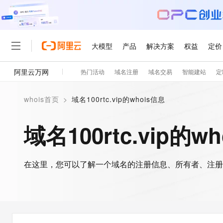
大模型
产品
解决方案
权益
定价
阿里云万网
热门活动
域名注册
域名交易
智能建站
定
大模型
产品
解决方案
权益
定价
云市场
伙伴
服务
了解阿里云
精选产品
精选解决方案
普惠上云
产品定价
精选商城
成为销售伙伴
售前咨询
为什么选择阿里云
千问AI平台
whois首页
>
域名100rtc.vip的whois信息
了解云产品的定价详情
大模型服务平台百炼
睿译宝，AI翻译排版一
普惠上云 官方力荐
分销伙伴
在线服务
网站建设
什么是云计算
大
大模型服务与应用平台
上传文档即自动完成翻译和
云服务器38元/年起，超
域名100rtc.vip的w
咨询伙伴
多端小程序
技术领先
云上成本管理
售后服务
轻量应用服务器
GLM-5.2：长任务时代
官方推荐返现计划
大模型
精选产品
精选解决方案
Salesforce 国际版订阅
稳定可靠
管理和优化成本
推荐新用户得奖励，单订单
销售伙伴合作计划
自助服务
友盟天域
安全合规
人工智能与机器学习
AI
文本生成
在这里，您可以了解一个域名的注册信息、所有者、注册
云数据库 RDS
Hermes Agent，打造
云工开物
无影生态合作计划
在线服务
观测云
分析师报告
自主进化，持久记忆，越用
高校专属算力普惠，学生认
计算
互联网应用开发
Qwen3.8-Max
HOT
Salesforce On Alibaba C
工单服务
智能体时代全能旗舰模型
Tuya 物联网平台阿里云
研究报告与白皮书
人工智能平台 PAI
快速拥有专属 OpenClaw
大模
Consulting Partner 合
大数据
容器
免费试用
短信专区
一站式AI开发、训练和推
蓝凌 OA
Qwen3.7-Plus
AI 大模型销售与服务生
现代化应用