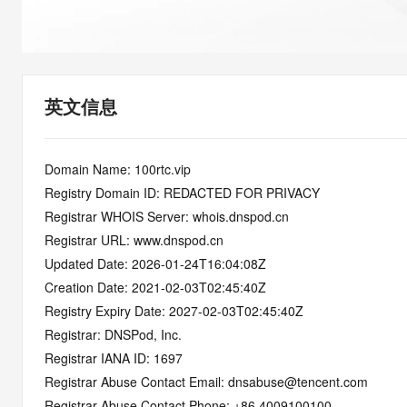
快速部署 Dify，高效搭建 
迁移与运维管理
10 分钟在聊天系统中增加
专有云
英文信息
Domain Name: 100rtc.vip
Registry Domain ID: REDACTED FOR PRIVACY
Registrar WHOIS Server: whois.dnspod.cn
Registrar URL: www.dnspod.cn
Updated Date: 2026-01-24T16:04:08Z
Creation Date: 2021-02-03T02:45:40Z
Registry Expiry Date: 2027-02-03T02:45:40Z
Registrar: DNSPod, Inc.
Registrar IANA ID: 1697
Registrar Abuse Contact Email: dnsabuse@tencent.com
Registrar Abuse Contact Phone: +86.4009100100