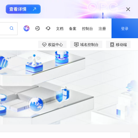
文档
备案
控制台
注册
登录
权益中心
域名控制台
移动端
验
作计划
器
AI 活动
专业服务
服务伙伴合作计划
开发者社区
加入我们
产品动态
服务平台百炼
阿里云 OPC 创新助力计划
一站式生成采购清单，支持单品或批量购买
可编辑精美 PPT 文稿
S产品伙伴计划（繁花）
峰会
CS
造的大模型服务与应用开发平台
Agency Agents：拥有专属领域专家
AI 生产力先锋
Al MaaS 服务伙伴赋能合作
域名
博文
Careers
至高可申请百万元
Qwen3.8-Max 模型上线
 轻松生成专业的 PPT
开启高性价比 AI 编程新体验
弹性可伸缩的云计算服务
先锋实践拓展 AI 生产力的边界
多领域专家智能体,一键组建 AI 虚拟交付团队
Token 补贴，五大权
计划
海大会
伙伴信用分合作计划
商标
问答
社会招聘
益加速 OPC 成功
帕鲁游戏服务器
SS
HappyHorse 打造一站式影视创作平台
飞天发布时刻
HOT
Open Search 向量检索版支
划
备案
电子书
校园招聘
联机服务器，轻松开启游戏
视频创作，一键激活电商全链路生产力
稳定、安全、高性价比、高性能的云存储服务
所见，即是所愿
持视频检索 Pipeline 功能
可视化编排打通从文字构思到成片全链路闭环
更多支持
划
公司注册
镜像站
视频生成
语音识别与合成
 智能体与工作流应用
漫剧工坊：一站式动画创作平台
AI 实训营
应用身份服务 (IDaaS)
合作伙伴培训与认证
划
上云迁移
站生成，高效打造优质广告素材
全接入的云上超级电脑
通过阿里云百炼高效搭建AI应用,助力高效开发
快速生产连贯的高质量长漫剧
从基础到进阶，Agent 创客手把手教你
OpenClaw 管理能力上线
e-1.1-T2V
Qwen3-TTS-Flash
lScope
我要反馈
查询合作伙伴
畅细腻的高质量视频
离线语音合成大模型，多语言方言自适应，低延迟高稳定
n Alibaba Cloud ISV 合作
代维服务
建企业门户网站
10 分钟搭建微信、支付宝小程序
MaxCompute MaxFrame 提
创新加速
ope
登录合作伙伴管理后台
我要建议
站，无忧落地极速上线
以可视化方式快速构建移动和 PC 门户网站
国内短信简单易用，安全可靠，秒级触达，全球覆盖200+国家和地区。
高效部署网站，快速应用到小程序
供自动弹性内存功能
e-1.1-I2V
Cosyvoice-V3-Flash