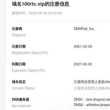
存储
天池大赛
能看、能想、能动手的多模
域名100rtc.vip的注册信息
云解析DNS
解决方案免费试用 新老
电子合同
最高领取价值200元试用
安全
网络与CDN
AI 算法大赛
Qwen3-VL-Plus
获取时间
：
2026-08-06 22:30:39
畅捷通
大数据开发治理平台 Data
AI 产品 免费试用
网络
安全
云开发大赛
Tableau 订阅
1亿+ 大模型 tokens 和 
注册商
DNSPod, Inc.
可观测
入门学习赛
中间件
AI空中课堂在线直播课
云防火墙
140+云产品 免费试用
Registrar
大模型服务
上云与迁云
云原生的云上边界网络安全
产品新客免费试用，最长1
数据库
生态解决方案
注册日期
2021-02-03
千问AI平台-Token Plan
企业出海
大模型ACA认证体验
大数据计算
Registration Date(UTC)
助力企业全员 AI 认知与能
行业生态解决方案
政企业务
媒体服务
千问AI平台-模型体验
到期日期
2027-02-03
开发者生态解决方案
在线体验全尺寸、多种模态
Expiration Date(UTC)
企业服务与云通信
AI 开发和 AI 应用解决
Happy 系列大模型
域名与网站
域名状态
注册商设置禁止更新
cli
Domain Status
注册商设置禁止转移
cli
终端用户计算
DNS服务器
DNS
1
：
text.dnspod.ne
Serverless
大模型解决方案
DNS
2
：
athletics.dnspo
Nameserver
开发工具