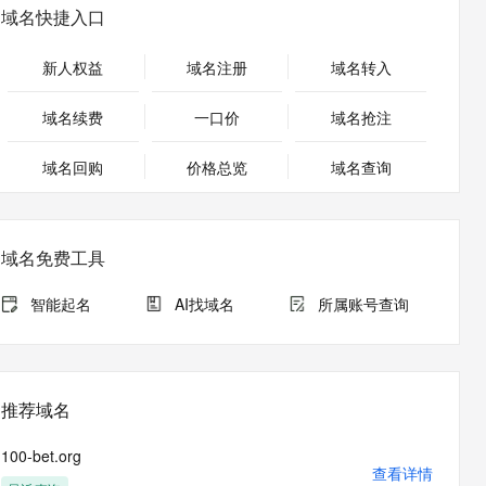
安全
畅自然，细节丰富
高表现力语音合成大模型，语音克隆听感自然
我要投诉
PolarDB
域名快捷入口
上云场景组合购
Milvus 弹性伸缩功能新增节
伴
漫剧创作，剧本、分镜、视频高效生成
100%兼容MySQL、PostgreSQL，兼容Oracle，支持集中和分布式
覆盖90%+业务场景，专享组合折扣价
点支持范围
2V
VPN
Fun-ASR
新人权益
域名注册
域名转入
文戏情感细腻自然，动作戏激烈拳拳到肉，实现更强表演能力
支持中英文自由切换，具备更强的噪声鲁棒性
ernetes 版 ACK
云聚AI 严选权益
AI 原生数据库服务发布
SSL 证书
，一键激活高效办公新体验
理容器应用的 K8s 服务
精选AI产品，从模型到应用全链提效
Agent 数据网关
域名续费
一口价
域名抢注
堡垒机
AI 用量加速计划
云原生数据库 PolarDB
应用
域名回购
价格总览
防火墙
域名查询
、识别商机，让客服更高效、服务更出色。
新老同享，达量后返
Agentic Database 发布
千问办公
主机安全
NEW
的智能体编程平台
一站式AI生产力平台
域名免费工具
AI 应用及服务市场
伶鹊
企业级人与Agent协作平台，接入和调度多个数字员工
智能客服平台，对话机器人、对话分析、智能外呼
智能起名
AI找域名
所属账号查询
AI 应用
大模型服务平台百炼 - 全妙
大模型
应用创作平台
多模态内容创作工具，已接入 DeepSeek
自然语言处理
推荐域名
数据标注
100-bet.org
机器学习
查看详情