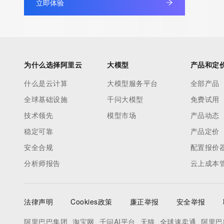
立即体验
to contact the Registrant, Admin, or Tech contact of the quer
Registry Admin ID:
Admin Name:
Admin Organization:
Admin Street:
为什么选择阿里云
大模型
产品和定
Admin Street:
什么是云计算
大模型服务平台
全部产品
Admin Street:
全球基础设施
千问大模型
免费试用
Admin City:
Admin State/Province:
技术领先
模型市场
产品动态
Admin Postal Code:
稳定可靠
产品定价
Admin Country:
安全合规
配置报价
Admin Phone:
分析师报告
云上成本
Admin Phone Ext:
Admin Fax:
Admin Fax Ext:
法律声明
Cookies政策
廉正举报
安全举报
Admin Email:
Registry Tech ID: REDACTED FOR PRIVACY
阿里巴巴集团
淘宝网
千问AI平台
天猫
全球速卖通
阿里巴