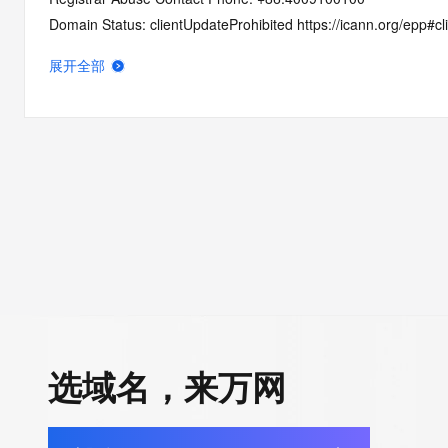
Domain Status: clientUpdateProhibited https://icann.org/epp#c
Domain Status: clientTransferProhibited https://icann.org/epp#c
展开全部
Registry Registrant ID: REDACTED FOR PRIVACY
Registrant Name: REDACTED FOR PRIVACY
Registrant Organization: Co.Ltd Bei Jing Yi Bai Ke Ji
Registrant Street: REDACTED FOR PRIVACY
Registrant Street: REDACTED FOR PRIVACY
Registrant Street: REDACTED FOR PRIVACY
Registrant City: REDACTED FOR PRIVACY
Registrant State/Province: bei jing shi
Registrant Postal Code: REDACTED FOR PRIVACY
Registrant Country: CN
Registrant Phone: REDACTED FOR PRIVACY
Registrant Phone Ext: REDACTED FOR PRIVACY
选域名，来万网
Registrant Fax: REDACTED FOR PRIVACY
Registrant Fax Ext: REDACTED FOR PRIVACY
Registrant Email: Please query the RDDS service of the Registrar