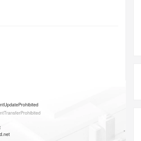
态智能体模型
旗舰 MoE 大模型，百万上下文与顶尖推理能力
图生视频，流
同享
万小智 AI 建站低至 15元/月
Qoder CN
AI 短剧/漫剧
云原生数据库 
快递物流查询
WordPress
成为服务伙
高校合作
点，立即开启云上创新
覆盖公网/内网、递归/权威、移动APP等全场景解析服务
送.CN域名，送备案服务码
基于千问大模型等，支持代码智能生成、研发智能问答
AI助力短剧
GLM-5.2
Wan2.7-T
Ubuntu
服务生态伙伴
视觉 Coding、空间感知、多模态思考等全面升级
1M上下文，专为长程任务能力而生
云工开物
企业应用
Works
Night Plan 支持 Qwen 3.8-Max
云原生大数据计算服务 MaxCompute
AI 办公
容器服务 Kub
NEW
Red Hat
30+ 款产品免费体验
Data Agent 驱动的一站式 Data+AI 开发治理平台
夜间 5 折，Qwen/Meoo/TokenPlan 客户专享
面向分析的企业级SaaS模式云数据仓库
AI智能应用
提供一站式管
科研合作
ERP
堂（旗舰版）
SUSE
智能客服
AI 应用构建
大模型原生
CRM
防护产品
2个月
自动承接线索
建站小程序
Qoder
大模型服务平台百炼-应用模版
OA 办公系统
HOT
NEW
面向真实软件
个人版上线、团队版降价；千问3.8-Max首发发尝鲜
丰富多元化的应用模版和解决方案
力提升
财税管理
模板建站
万有无界
大模型服务平台百炼-智能体
400电话
定制建站
的模型效果
灵活可视化地构建企业级 Agent
方案
广告营销
模板小程序
秒悟
人工智能平台 PAI
entUpdateProhibited
定制小程序
云端极速 AI 
新一代 AI 视频生成模型，深度适配广告营销等场景
AI Native 的算法工程平台，一站式完成建模、训练、推理服务部署
entTransferProhibited
APP 开发
t
建站系统
d.net