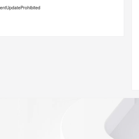
lientUpdateProhibited
lientTransferProhibited
 of Record identified in this output for information on how 