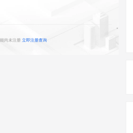
态智能体模型
旗舰 MoE 大模型，百万上下文与顶尖推理能力
图生视频，流
同享
万小智 AI 建站低至 15元/月
Qoder CN
AI 短剧/漫剧
云原生数据库 
快递物流查询
WordPress
成为服务伙
高校合作
点，立即开启云上创新
覆盖公网/内网、递归/权威、移动APP等全场景解析服务
送.CN域名，送备案服务码
基于千问大模型等，支持代码智能生成、研发智能问答
AI助力短剧
GLM-5.2
Wan2.7-T
Ubuntu
服务生态伙伴
视觉 Coding、空间感知、多模态思考等全面升级
1M上下文，专为长程任务能力而生
云工开物
企业应用
Works
Night Plan 支持 Qwen 3.8-Max
云原生大数据计算服务 MaxCompute
AI 办公
容器服务 Kub
NEW
Red Hat
30+ 款产品免费体验
Data Agent 驱动的一站式 Data+AI 开发治理平台
夜间 5 折，Qwen/Meoo/TokenPlan 客户专享
面向分析的企业级SaaS模式云数据仓库
AI智能应用
提供一站式管
科研合作
ERP
堂（旗舰版）
SUSE
能尚未注册
立即注册查询
智能客服
AI 应用构建
大模型原生
CRM
防护产品
2个月
自动承接线索
建站小程序
Qoder
大模型服务平台百炼-应用模版
OA 办公系统
HOT
NEW
面向真实软件
个人版上线、团队版降价；千问3.8-Max首发发尝鲜
丰富多元化的应用模版和解决方案
力提升
财税管理
模板建站
万有无界
大模型服务平台百炼-智能体
400电话
定制建站
的模型效果
灵活可视化地构建企业级 Agent
方案
广告营销
模板小程序
秒悟
人工智能平台 PAI
定制小程序
云端极速 AI 
新一代 AI 视频生成模型，深度适配广告营销等场景
AI Native 的算法工程平台，一站式完成建模、训练、推理服务部署
APP 开发
建站系统