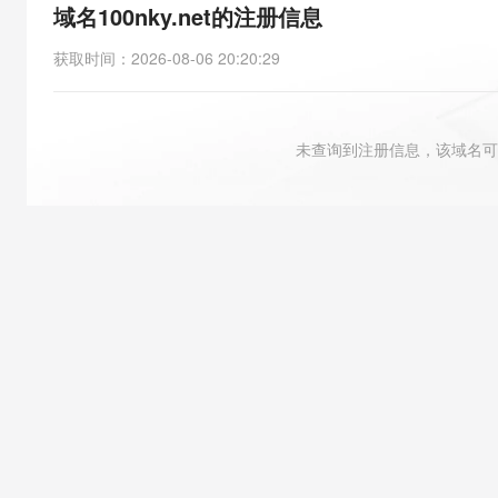
存储
天池大赛
能看、能想、能动手的多模
域名100nky.net的注册信息
云解析DNS
解决方案免费试用 新老
电子合同
最高领取价值200元试用
安全
网络与CDN
AI 算法大赛
Qwen3-VL-Plus
获取时间
：
2026-08-06 20:20:29
畅捷通
大数据开发治理平台 Data
AI 产品 免费试用
网络
安全
云开发大赛
Tableau 订阅
1亿+ 大模型 tokens 和 
可观测
入门学习赛
中间件
AI空中课堂在线直播课
未查询到注册信息，该域名可
云防火墙
140+云产品 免费试用
大模型服务
上云与迁云
云原生的云上边界网络安全
产品新客免费试用，最长1
数据库
生态解决方案
千问AI平台-Token Plan
企业出海
大模型ACA认证体验
大数据计算
助力企业全员 AI 认知与能
行业生态解决方案
政企业务
媒体服务
千问AI平台-模型体验
开发者生态解决方案
在线体验全尺寸、多种模态
企业服务与云通信
AI 开发和 AI 应用解决
Happy 系列大模型
域名与网站
终端用户计算
Serverless
大模型解决方案
开发工具