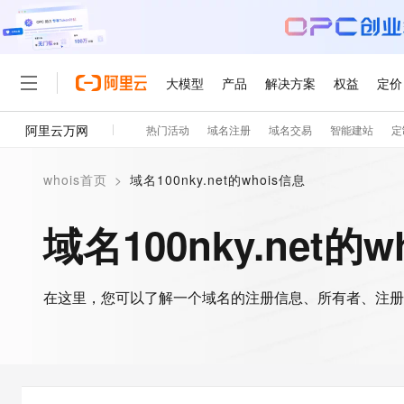
大模型
产品
解决方案
权益
定价
阿里云万网
热门活动
域名注册
域名交易
智能建站
定
大模型
产品
解决方案
权益
定价
云市场
伙伴
服务
了解阿里云
精选产品
精选解决方案
普惠上云
产品定价
精选商城
成为销售伙伴
售前咨询
为什么选择阿里云
千问AI平台
whois首页
>
域名100nky.net的whois信息
了解云产品的定价详情
大模型服务平台百炼
睿译宝，AI翻译排版一
普惠上云 官方力荐
分销伙伴
在线服务
网站建设
什么是云计算
大
大模型服务与应用平台
上传文档即自动完成翻译和
云服务器38元/年起，超
域名100nky.net的w
咨询伙伴
多端小程序
技术领先
云上成本管理
售后服务
轻量应用服务器
GLM-5.2：长任务时代
官方推荐返现计划
大模型
精选产品
精选解决方案
Salesforce 国际版订阅
稳定可靠
管理和优化成本
推荐新用户得奖励，单订单
销售伙伴合作计划
自助服务
友盟天域
安全合规
人工智能与机器学习
AI
文本生成
在这里，您可以了解一个域名的注册信息、所有者、注册
云数据库 RDS
Hermes Agent，打造
云工开物
无影生态合作计划
在线服务
观测云
分析师报告
自主进化，持久记忆，越用
高校专属算力普惠，学生认
计算
互联网应用开发
Qwen3.8-Max
HOT
Salesforce On Alibaba C
工单服务
智能体时代全能旗舰模型
Tuya 物联网平台阿里云
研究报告与白皮书
人工智能平台 PAI
快速拥有专属 OpenClaw
大模
Consulting Partner 合
大数据
容器
免费试用
短信专区
一站式AI开发、训练和推
蓝凌 OA
Qwen3.7-Plus
AI 大模型销售与服务生
现代化应用