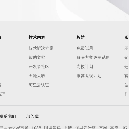
价
技术内容
权益
服
技术解决方案
免费试用
基
帮助文档
解决方案免费试用
企
开发者社区
高校计划
迁
天池大赛
推荐返现计划
官
器
阿里云认证
健
管理
信
联系我们
加入我们
巴国际交易市场
1688
阿里妈妈
飞猪
阿里云计算
万网
高德
UC