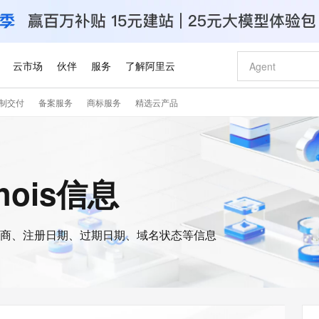
云市场
伙伴
服务
了解阿里云
制交付
备案服务
商标服务
精选云产品
AI 特惠
数据与 API
成为产品伙伴
企业增值服务
最佳实践
价格计算器
AI 场景体
基础软件
产品伙伴合
阿里云认证
市场活动
配置报价
大模型
自助选配和估算价格
步到位
智启 AI 普惠权益
产品生态集成认证中心
企业支持计划
云上春晚
域名与网站
Qwen Audio：打造专属 AI 语音助手
千问官方 MaaS 平台，为开发者和 Agent 而生，新用户赠送 1 亿 + tokens 额度
一句话生成原生
AI Coding
阿里云Maa
2026 阿里云
云服务器 E
为企业打
数据集
Windows
大模型认证
模型
NEW
NEW
格式还原
值低价云产品抢先购
至高享 1亿+免费 tokens，加速 Al 应用落地
提供智能易用的域名与建站服务
Qwen-Audio-3.0-Realtime 端到端实时语音角色扮演
输入一句话想法,
智能编程，一键
安全可靠、
hois信息
产品生态伙伴
专家技术服务
云上奥运之旅
弹性计算合作
阿里云中企出
手机三要素
宝塔 Linux
全部认证
价格优势
开源旗舰模型
即刻拥有 DeepSeek-V4-Pro
阿里云 OPC 创新助力计划
千问大模型
一键部署幻兽
AI 电商营销
对象存储 O
大模型
产品生态伙伴工作台
企业增值服务台
云栖战略参考
云存储合作计
云栖大会
身份实名认证
CentOS
训练营
推动算力普惠，释放技术红利
最高返9万
真正可用的 1M 上下文,一次完成代码全链路开发
快速构建应用程序和网站，即刻迈出上云第一步
轻松解锁专属 DeepSeek-V4-Pro
至高百万元 Token 补贴，加速一人公司成长
多元化、高性能、安全可靠的大模型服务
一键购买专属
从图文生成到
云上的中国
数据库合作计
活动全景
短信
Docker
图片和
商、注册日期、过期日期、域名状态等信息
自进化智能体
5 分钟轻松部署专属 QwenPaw
Token Plan 模型订阅计划
数字证书管理服务（原SSL证书）
高效搭建 AI
AI 广告创作
无影云电脑
企业成长
NEW
HOT
信息公告
看见新力量
云网络合作计
OCR 文字识别
JAVA
越聪明
证享300元代金券
全托管，含MySQL、PostgreSQL、SQL Server、MariaDB多引擎
Qwen3.8-Max 首发尝鲜，限时加量 10 倍，夜间低至2折
实现全站HTTPS，呈现可信的WEB访问
从聊天伙伴进化为能主动干活的本地数字员工
图文、视频一
随时随地安
Kimi-K3
HappyHors
NEW
魔搭 Mode
loud
服务实践
官网公告
Kimi 最新旗舰模型，长程编程与推理利器
让文字生成流
金融模力时刻
Salesforce O
版
发票查验
全能环境
Claude Code + GStack 打造工程团队
千问办公，限时限量积分加倍
Qoder
低代码高效构
AI 建站
短信服务
型
NEW
作计划
计划
创新中心
魔搭 ModelSc
健康状态
理服务
让AI从“聊天伙伴”进化为能干活的“数字员工”
安装技能 GStack，拥有专属 AI 工程团队
你的AI工作搭子，覆盖日常办公高频场景
面向真实软件的智能体编程平台
0 代码专业建
客户案例
天气预报查询
操作系统
Deepseek-v4-pro
HappyHors
态合作计划