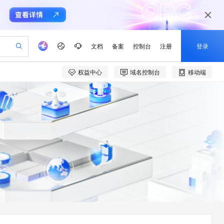
文档
备案
控制台
注册
登录
权益中心
域名控制台
移动端
验
作计划
器
AI 活动
专业服务
服务伙伴合作计划
开发者社区
加入我们
产品动态
服务平台百炼
阿里云 OPC 创新助力计划
一站式生成采购清单，支持单品或批量购买
可编辑精美 PPT 文稿
S产品伙伴计划（繁花）
峰会
CS
造的大模型服务与应用开发平台
Agency Agents：拥有专属领域专家
AI 生产力先锋
Al MaaS 服务伙伴赋能合作
域名
博文
Careers
至高可申请百万元
Qwen3.8-Max 模型上线
 轻松生成专业的 PPT
开启高性价比 AI 编程新体验
弹性可伸缩的云计算服务
先锋实践拓展 AI 生产力的边界
多领域专家智能体,一键组建 AI 虚拟交付团队
Token 补贴，五大权
计划
海大会
伙伴信用分合作计划
商标
问答
社会招聘
益加速 OPC 成功
帕鲁游戏服务器
SS
HappyHorse 打造一站式影视创作平台
飞天发布时刻
HOT
Open Search 向量检索版支
划
备案
电子书
校园招聘
联机服务器，轻松开启游戏
视频创作，一键激活电商全链路生产力
稳定、安全、高性价比、高性能的云存储服务
所见，即是所愿
持视频检索 Pipeline 功能
可视化编排打通从文字构思到成片全链路闭环
更多支持
划
公司注册
镜像站
视频生成
语音识别与合成
 智能体与工作流应用
漫剧工坊：一站式动画创作平台
AI 实训营
应用身份服务 (IDaaS)
合作伙伴培训与认证
划
上云迁移
站生成，高效打造优质广告素材
全接入的云上超级电脑
通过阿里云百炼高效搭建AI应用,助力高效开发
快速生产连贯的高质量长漫剧
从基础到进阶，Agent 创客手把手教你
OpenClaw 管理能力上线
e-1.1-T2V
Qwen3-TTS-Flash
lScope
我要反馈
查询合作伙伴
畅细腻的高质量视频
离线语音合成大模型，多语言方言自适应，低延迟高稳定
n Alibaba Cloud ISV 合作
代维服务
建企业门户网站
10 分钟搭建微信、支付宝小程序
MaxCompute MaxFrame 提
创新加速
ope
登录合作伙伴管理后台
我要建议
站，无忧落地极速上线
以可视化方式快速构建移动和 PC 门户网站
国内短信简单易用，安全可靠，秒级触达，全球覆盖200+国家和地区。
高效部署网站，快速应用到小程序
供自动弹性内存功能
e-1.1-I2V
Cosyvoice-V3-Flash