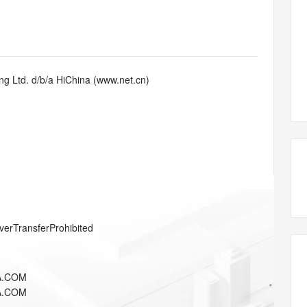
态智能体模型
旗舰 MoE 大模型，百万上下文与顶尖推理能力
图生视频，流
同享
万小智 AI 建站低至 15元/月
Qoder CN
AI 短剧/漫剧
云原生数据库 
快递物流查询
WordPress
成为服务伙
高校合作
点，立即开启云上创新
覆盖公网/内网、递归/权威、移动APP等全场景解析服务
送.CN域名，送备案服务码
基于千问大模型等，支持代码智能生成、研发智能问答
AI助力短剧
GLM-5.2
Wan2.7-T
Ubuntu
服务生态伙伴
视觉 Coding、空间感知、多模态思考等全面升级
1M上下文，专为长程任务能力而生
云工开物
企业应用
Works
Night Plan 支持 Qwen 3.8-Max
云原生大数据计算服务 MaxCompute
AI 办公
容器服务 Kub
NEW
Red Hat
30+ 款产品免费体验
Data Agent 驱动的一站式 Data+AI 开发治理平台
夜间 5 折，Qwen/Meoo/TokenPlan 客户专享
面向分析的企业级SaaS模式云数据仓库
AI智能应用
提供一站式管
科研合作
g Ltd. d/b/a HiChina (www.net.cn)
ERP
堂（旗舰版）
SUSE
智能客服
AI 应用构建
大模型原生
CRM
防护产品
2个月
自动承接线索
建站小程序
Qoder
大模型服务平台百炼-应用模版
OA 办公系统
HOT
NEW
面向真实软件
个人版上线、团队版降价；千问3.8-Max首发发尝鲜
丰富多元化的应用模版和解决方案
力提升
财税管理
模板建站
万有无界
大模型服务平台百炼-智能体
400电话
定制建站
的模型效果
灵活可视化地构建企业级 Agent
方案
广告营销
模板小程序
秒悟
人工智能平台 PAI
verTransferProhibited
定制小程序
云端极速 AI 
新一代 AI 视频生成模型，深度适配广告营销等场景
AI Native 的算法工程平台，一站式完成建模、训练、推理服务部署
APP 开发
A.COM
建站系统
A.COM