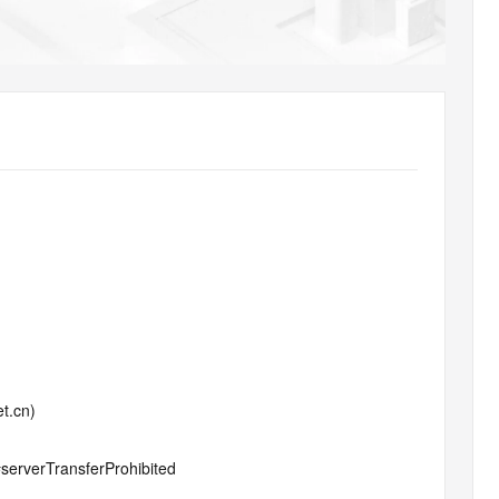
AI 应用
10分钟微调：让0.6B模型媲美235B模
多模态数据信
型
依托云原生高可用架构,实现Dify私有化部署
用1%尺寸在特定领域达到大模型90%以上效果
一个 AI 助手
超强辅助，Bol
即刻拥有 DeepSeek-R1 满血版
在企业官网、通讯软件中为客户提供 AI 客服
多种方案随心选，轻松解锁专属 DeepSeek
t.cn)
#serverTransferProhibited