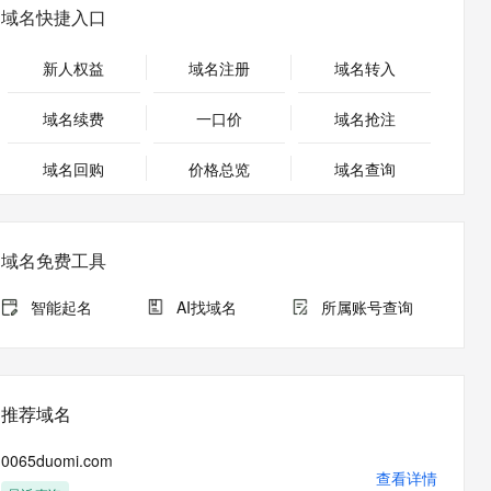
安全
畅自然，细节丰富
高表现力语音合成大模型，语音克隆听感自然
我要投诉
PolarDB
域名快捷入口
上云场景组合购
Milvus 弹性伸缩功能新增节
伴
漫剧创作，剧本、分镜、视频高效生成
100%兼容MySQL、PostgreSQL，兼容Oracle，支持集中和分布式
覆盖90%+业务场景，专享组合折扣价
点支持范围
2V
VPN
Fun-ASR
新人权益
域名注册
域名转入
文戏情感细腻自然，动作戏激烈拳拳到肉，实现更强表演能力
支持中英文自由切换，具备更强的噪声鲁棒性
ernetes 版 ACK
云聚AI 严选权益
AI 原生数据库服务发布
SSL 证书
，一键激活高效办公新体验
理容器应用的 K8s 服务
精选AI产品，从模型到应用全链提效
Agent 数据网关
域名续费
一口价
域名抢注
堡垒机
AI 用量加速计划
云原生数据库 PolarDB
应用
域名回购
价格总览
防火墙
域名查询
、识别商机，让客服更高效、服务更出色。
新老同享，达量后返
Agentic Database 发布
千问办公
主机安全
NEW
的智能体编程平台
一站式AI生产力平台
域名免费工具
AI 应用及服务市场
伶鹊
企业级人与Agent协作平台，接入和调度多个数字员工
智能客服平台，对话机器人、对话分析、智能外呼
智能起名
AI找域名
所属账号查询
AI 应用
大模型服务平台百炼 - 全妙
大模型
应用创作平台
多模态内容创作工具，已接入 DeepSeek
自然语言处理
推荐域名
数据标注
0065duomi.com
机器学习
查看详情