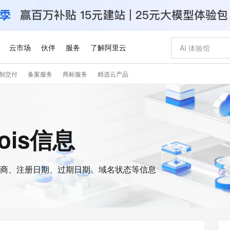
云市场
伙伴
服务
了解阿里云
制交付
备案服务
商标服务
精选云产品
AI 特惠
数据与 API
成为产品伙伴
企业增值服务
最佳实践
价格计算器
AI 场景体
基础软件
产品伙伴合
阿里云认证
市场活动
配置报价
大模型
自助选配和估算价格
新方式
睿译宝，AI翻译排版一步到位
智启 AI 普惠权益
产品生态集成认证中心
企业支持计划
云上春晚
域名与网站
千问官方 MaaS 平台，为开发者和 Agent 而生，新用户赠送 1 亿 + tokens 额度
Qwen Aud
AI Coding
阿里云Maa
2026 阿里云
云服务器 E
为企业打
数据集
Windows
大模型认证
模型
NEW
NEW
交付可用成果
值低价云产品抢先购
上传文档即自动完成翻译和格式还原
至高享 1亿+免费 tokens，加速 Al 应用落地
提供智能易用的域名与建站服务
智能编程，一键
安全可靠、
hois信息
产品生态伙伴
专家技术服务
云上奥运之旅
弹性计算合作
阿里云中企出
手机三要素
宝塔 Linux
全部认证
价格优势
有专属领域专家
GLM-5.2：长任务时代开源旗舰模型
阿里云 OPC 创新助力计划
千问大模型
即刻拥有 DeepS
AI 电商营销
对象存储 O
大模型
产品生态伙伴工作台
企业增值服务台
云栖战略参考
云存储合作计
云栖大会
身份实名认证
CentOS
训练营
推动算力普惠，释放技术红利
最高返9万
多领域专家智能体,一键组建 AI 虚拟交付团队
快速构建应用程序和网站，即刻迈出上云第一步
至高百万元 Token 补贴，加速一人公司成长
多元化、高性能、安全可靠的大模型服务
真正可用的 1M 上下文,一次完成代码全链路开发
轻松解锁专属 Dee
从图文生成到
云上的中国
数据库合作计
活动全景
短信
Docker
图片和
商、注册日期、过期日期、域名状态等信息
站式影视创作平台
Hermes Agent，打造自进化智能体
Token Plan 模型订阅计划
数字证书管理服务（原SSL证书）
5 分钟轻松部署
AI 广告创作
无影云电脑
企业成长
NEW
信息公告
看见新力量
云网络合作计
OCR 文字识别
JAVA
证享300元代金券
可视化编排打通从文字构思到成片全链路闭环
全托管，含MySQL、PostgreSQL、SQL Server、MariaDB多引擎
自主进化，持久记忆，越用越聪明
Qwen3.8-Max 首发尝鲜，限时加量 10 倍，夜间低至2折
实现全站HTTPS，呈现可信的WEB访问
图文、视频一
随时随地安
Kimi-K3
HappyHors
NEW
魔搭 Mode
loud
服务实践
官网公告
Kimi 最新旗舰模型，长程编程与推理利器
让文字生成流
金融模力时刻
Salesforce O
版
发票查验
全能环境
Claude Code + GStack 打造工程团队
千问办公，限时限量积分加倍
Qoder
低代码高效构
AI 建站
短信服务
型
NEW
作计划
计划
创新中心
魔搭 ModelSc
健康状态
理服务
让AI从“聊天伙伴”进化为能干活的“数字员工”
安装技能 GStack，拥有专属 AI 工程团队
你的AI工作搭子，覆盖日常办公高频场景
面向真实软件的智能体编程平台
0 代码专业建
客户案例
天气预报查询
操作系统
Deepseek-v4-pro
HappyHors
态合作计划