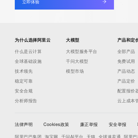
立即体验
our customers. By using this service you are agreeing (1) not t
information presented here for any purpose other than determi
ownership of domain names, (2) not to store or reproduce this 
any way, (3) not to use any high-volume, automated, electroni
to obtain data from this service. Abuse of this service is monit
为什么选择阿里云
大模型
产品和定
actions in contravention of these terms will result in being per
什么是云计算
大模型服务平台
全部产品
blacklisted. All data is (c) CentralNic Ltd (https://www.centralni
全球基础设施
千问大模型
免费试用
Access to the Whois and RDAP services is rate limited. For mo
技术领先
模型市场
产品动态
information, visit https://centralnicregistry.com/policies/whois-g
稳定可靠
产品定价
安全合规
配置报价
分析师报告
云上成本
法律声明
Cookies政策
廉正举报
安全举报
阿里巴巴集团
淘宝网
千问AI平台
天猫
全球速卖通
阿里巴