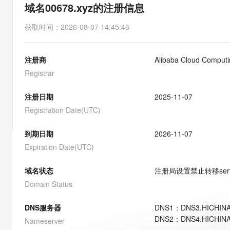
存储
天池大赛
能看、能想、能动手的多模
域名00678.xyz的注册信息
云解析DNS
解决方案免费试用 新老
电子合同
最高领取价值200元试用
安全
网络与CDN
AI 算法大赛
Qwen3-VL-Plus
获取时间
：
2026-08-07 14:45:46
畅捷通
大数据开发治理平台 Data
AI 产品 免费试用
网络
安全
云开发大赛
Tableau 订阅
1亿+ 大模型 tokens 和 
注册商
Alibaba Cloud Computin
可观测
入门学习赛
中间件
AI空中课堂在线直播课
云防火墙
140+云产品 免费试用
Registrar
大模型服务
上云与迁云
云原生的云上边界网络安全
产品新客免费试用，最长1
数据库
生态解决方案
注册日期
2025-11-07
千问AI平台-Token Plan
企业出海
大模型ACA认证体验
大数据计算
Registration Date(UTC)
助力企业全员 AI 认知与能
行业生态解决方案
政企业务
媒体服务
千问AI平台-模型体验
到期日期
2026-11-07
开发者生态解决方案
在线体验全尺寸、多种模态
Expiration Date(UTC)
企业服务与云通信
AI 开发和 AI 应用解决
Happy 系列大模型
域名与网站
域名状态
注册局设置禁止转移
ser
Domain Status
终端用户计算
DNS服务器
DNS
1
：
DNS3.HICHIN
Serverless
大模型解决方案
DNS
2
：
DNS4.HICHIN
Nameserver
开发工具