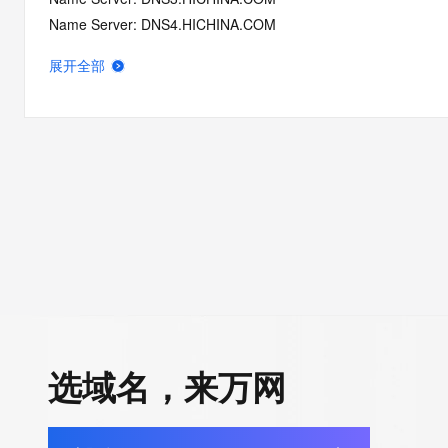
Name Server: DNS4.HICHINA.COM
DNSSEC: unsigned
展开全部
Registrar Abuse Contact Email: domainabuse@service.aliyun.
Registrar Abuse Contact Phone: +86.95187
URL of the ICANN Whois Inaccuracy Complaint Form: https://ww
>>> Last update of WHOIS database: 2025-11-25T13:04:16.0
For more information on Whois status codes, please visit https:
>>> IMPORTANT INFORMATION ABOUT THE DEPLOYMENT OF 
https://www.centralnicregistry.com/support/information/rdap <<
The registration data available in this service is limited. Additio
data may be available at https://lookup.icann.org
选域名，来万网
The Whois and RDAP services are provided by CentralNic, and
information pertaining to Internet domain names registered by 