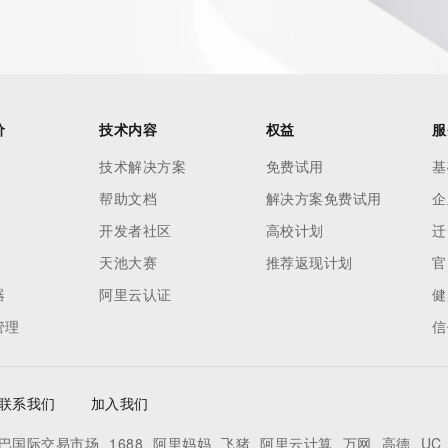
o use any
ning
data in
c processes
ored and
价
技术内容
权益
服
manently
技术解决方案
免费试用
基
cregistry.com)
帮助文档
解决方案免费试用
企
re
开发者社区
高校计划
迁
uidance.
天池大赛
推荐返现计划
官
器
阿里云认证
健
管理
信
联系我们
加入我们
巴国际交易市场
1688
阿里妈妈
飞猪
阿里云计算
万网
高德
UC