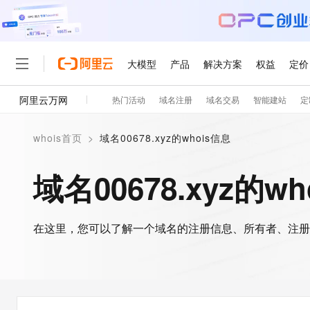
大模型
产品
解决方案
权益
定价
阿里云万网
热门活动
域名注册
域名交易
智能建站
定
大模型
产品
解决方案
权益
定价
云市场
伙伴
服务
了解阿里云
精选产品
精选解决方案
普惠上云
产品定价
精选商城
成为销售伙伴
售前咨询
为什么选择阿里云
千问AI平台
whois首页
>
域名00678.xyz的whois信息
了解云产品的定价详情
大模型服务平台百炼
千问办公，解锁你的工作
普惠上云 官方力荐
分销伙伴
在线服务
网站建设
什么是云计算
大
大模型服务与应用平台
企业级Agent产品，直接
云服务器38元/年起，超
域名00678.xyz的w
咨询伙伴
多端小程序
技术领先
云上成本管理
售后服务
轻量应用服务器
Agency Agents：拥
官方推荐返现计划
大模型
精选产品
精选解决方案
Salesforce 国际版订阅
稳定可靠
管理和优化成本
推荐新用户得奖励，单订单
销售伙伴合作计划
自助服务
友盟天域
安全合规
人工智能与机器学习
AI
文本生成
在这里，您可以了解一个域名的注册信息、所有者、注册
云数据库 RDS
HappyHorse 打造一
云工开物
无影生态合作计划
在线服务
观测云
分析师报告
高校专属算力普惠，学生认
计算
互联网应用开发
Qwen3.8-Max
HOT
Salesforce On Alibaba C
工单服务
智能体时代全能旗舰模型
Tuya 物联网平台阿里云
研究报告与白皮书
人工智能平台 PAI
快速拥有专属 OpenClaw
大模
Consulting Partner 合
大数据
容器
免费试用
短信专区
一站式AI开发、训练和推
蓝凌 OA
Qwen3.7-Plus
AI 大模型销售与服务生
现代化应用