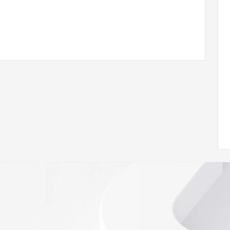
com
w.icann.org/wicf/
Z <<<
//icann.org/epp
RDAP: please visit
<
nal
 contain
our