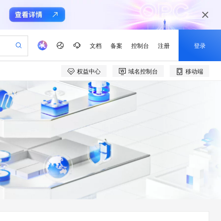
文档
备案
控制台
注册
登录
权益中心
域名控制台
移动端
验
作计划
器
AI 活动
专业服务
服务伙伴合作计划
开发者社区
加入我们
产品动态
服务平台百炼
阿里云 OPC 创新助力计划
一站式生成采购清单，支持单品或批量购买
io：打造专属 AI 语音助手
S产品伙伴计划（繁花）
峰会
CS
造的大模型服务与应用开发平台
一句话生成原生可编辑精美 PPT 文稿
AI 生产力先锋
Al MaaS 服务伙伴赋能合作
域名
博文
Careers
至高可申请百万元
Qwen3.8-Max 模型上线
开启高性价比 AI 编程新体验
弹性可伸缩的云计算服务
Qwen-Audio-3.0-Realtime 端到端实时语音角色扮演
输入一句话想法, 轻松生成专业的 PPT
先锋实践拓展 AI 生产力的边界
Token 补贴，五大权
计划
海大会
伙伴信用分合作计划
商标
问答
社会招聘
益加速 OPC 成功
eek-V4-Pro
SS
一键部署幻兽帕鲁游戏服务器
飞天发布时刻
HOT
Open Search 向量检索版支
划
备案
电子书
校园招聘
pSeek-V4-Pro
视频创作，一键激活电商全链路生产力
稳定、安全、高性价比、高性能的云存储服务
一键购买专属联机服务器，轻松开启游戏
所见，即是所愿
持视频检索 Pipeline 功能
更多支持
划
公司注册
镜像站
视频生成
语音识别与合成
专属 QwenPaw
漫剧工坊：一站式动画创作平台
AI 实训营
HOT
应用身份服务 (IDaaS)
合作伙伴培训与认证
划
上云迁移
站生成，高效打造优质广告素材
全接入的云上超级电脑
从聊天伙伴进化为能主动干活的本地数字员工
快速生产连贯的高质量长漫剧
从基础到进阶，Agent 创客手把手教你
OpenClaw 管理能力上线
e-1.1-T2V
Qwen3-TTS-Flash
lScope
我要反馈
查询合作伙伴
畅细腻的高质量视频
离线语音合成大模型，多语言方言自适应，低延迟高稳定
n Alibaba Cloud ISV 合作
代维服务
建企业门户网站
10 分钟搭建微信、支付宝小程序
MaxCompute MaxFrame 提
创新加速
ope
登录合作伙伴管理后台
我要建议
站，无忧落地极速上线
以可视化方式快速构建移动和 PC 门户网站
国内短信简单易用，安全可靠，秒级触达，全球覆盖200+国家和地区。
高效部署网站，快速应用到小程序
供自动弹性内存功能
e-1.1-I2V
Cosyvoice-V3-Flash