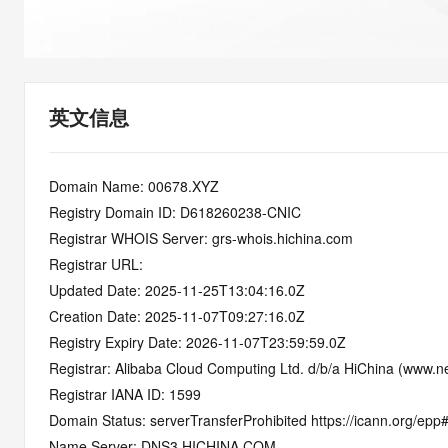
快速部署 Dify，高效搭建 
迁移与运维管理
10 分钟在聊天系统中增加
专有云
英文信息
Domain Name: 00678.XYZ
Registry Domain ID: D618260238-CNIC
Registrar WHOIS Server: grs-whois.hichina.com
Registrar URL:
Updated Date: 2025-11-25T13:04:16.0Z
Creation Date: 2025-11-07T09:27:16.0Z
Registry Expiry Date: 2026-11-07T23:59:59.0Z
Registrar: Alibaba Cloud Computing Ltd. d/b/a HiChina (www.ne
Registrar IANA ID: 1599
Domain Status: serverTransferProhibited https://icann.org/epp
Name Server: DNS3.HICHINA.COM