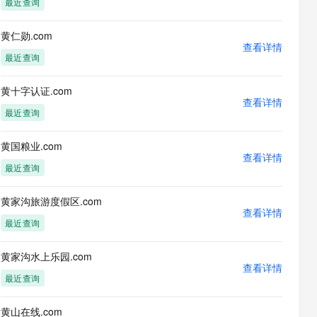
最近查询
息提取
与 AI 智能体进行实时音视频通话
从文本、图片、视频中提取结构化的属性信息
构建支持视频理解的 AI 音视频实时通话应用
黄仁勋.com
查看详情
t.diy 一步搞定创意建站
构建大模型应用的安全防护体系
最近查询
通过自然语言交互简化开发流程,全栈开发支持
通过阿里云安全产品对 AI 应用进行安全防护
黄十字认证.com
查看详情
最近查询
黄国粮业.com
查看详情
最近查询
黄家沟旅游度假区.com
查看详情
最近查询
黄家沟水上乐园.com
查看详情
最近查询
黄山在线.com