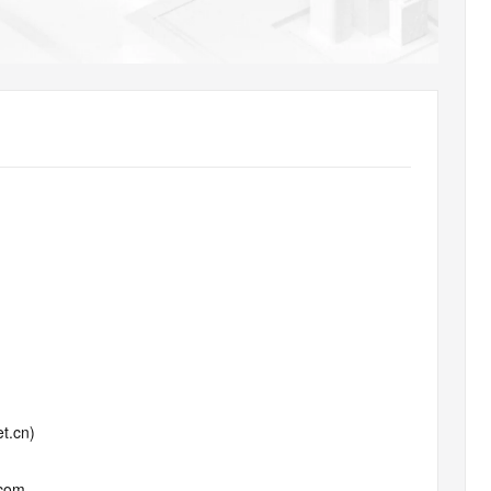
AI 应用
10分钟微调：让0.6B模型媲美235B模
多模态数据信
型
依托云原生高可用架构,实现Dify私有化部署
用1%尺寸在特定领域达到大模型90%以上效果
一个 AI 助手
超强辅助，Bol
即刻拥有 DeepSeek-R1 满血版
在企业官网、通讯软件中为客户提供 AI 客服
多种方案随心选，轻松解锁专属 DeepSeek
t.cn)
.com