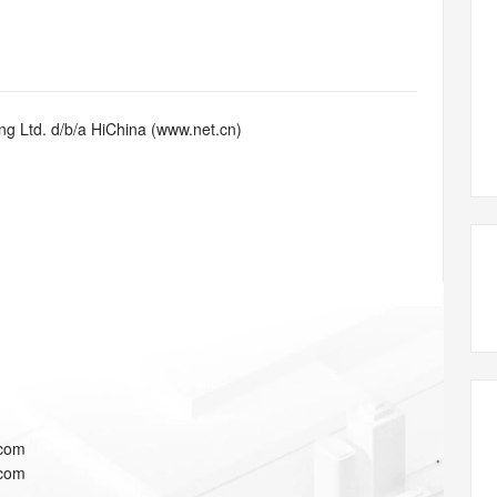
态智能体模型
旗舰 MoE 大模型，百万上下文与顶尖推理能力
图生视频，流
同享
万小智 AI 建站低至 15元/月
Qoder CN
AI 短剧/漫剧
云原生数据库 
快递物流查询
WordPress
成为服务伙
高校合作
点，立即开启云上创新
覆盖公网/内网、递归/权威、移动APP等全场景解析服务
送.CN域名，送备案服务码
基于千问大模型等，支持代码智能生成、研发智能问答
AI助力短剧
GLM-5.2
Wan2.7-T
Ubuntu
服务生态伙伴
视觉 Coding、空间感知、多模态思考等全面升级
1M上下文，专为长程任务能力而生
云工开物
企业应用
Works
Night Plan 支持 Qwen 3.8-Max
云原生大数据计算服务 MaxCompute
AI 办公
容器服务 Kub
NEW
Red Hat
30+ 款产品免费体验
Data Agent 驱动的一站式 Data+AI 开发治理平台
夜间 5 折，Qwen/Meoo/TokenPlan 客户专享
面向分析的企业级SaaS模式云数据仓库
AI智能应用
提供一站式管
科研合作
g Ltd. d/b/a HiChina (www.net.cn)
ERP
堂（旗舰版）
SUSE
智能客服
AI 应用构建
大模型原生
CRM
防护产品
2个月
自动承接线索
建站小程序
Qoder
大模型服务平台百炼-应用模版
OA 办公系统
HOT
NEW
面向真实软件
个人版上线、团队版降价；千问3.8-Max首发发尝鲜
丰富多元化的应用模版和解决方案
力提升
财税管理
模板建站
万有无界
大模型服务平台百炼-智能体
400电话
定制建站
的模型效果
灵活可视化地构建企业级 Agent
方案
广告营销
模板小程序
秒悟
人工智能平台 PAI
定制小程序
云端极速 AI 
新一代 AI 视频生成模型，深度适配广告营销等场景
AI Native 的算法工程平台，一站式完成建模、训练、推理服务部署
APP 开发
.com
建站系统
.com