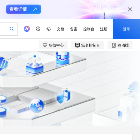
文档
备案
控制台
注册
登录
权益中心
域名控制台
移动端
验
作计划
器
AI 活动
专业服务
服务伙伴合作计划
开发者社区
加入我们
产品动态
服务平台百炼
阿里云 OPC 创新助力计划
一站式生成采购清单，支持单品或批量购买
可编辑精美 PPT 文稿
S产品伙伴计划（繁花）
峰会
CS
造的大模型服务与应用开发平台
Agency Agents：拥有专属领域专家
AI 生产力先锋
Al MaaS 服务伙伴赋能合作
域名
博文
Careers
至高可申请百万元
Qwen3.8-Max 模型上线
 轻松生成专业的 PPT
开启高性价比 AI 编程新体验
弹性可伸缩的云计算服务
先锋实践拓展 AI 生产力的边界
多领域专家智能体,一键组建 AI 虚拟交付团队
Token 补贴，五大权
计划
海大会
伙伴信用分合作计划
商标
问答
社会招聘
益加速 OPC 成功
帕鲁游戏服务器
SS
HappyHorse 打造一站式影视创作平台
飞天发布时刻
HOT
Open Search 向量检索版支
划
备案
电子书
校园招聘
联机服务器，轻松开启游戏
视频创作，一键激活电商全链路生产力
稳定、安全、高性价比、高性能的云存储服务
所见，即是所愿
持视频检索 Pipeline 功能
可视化编排打通从文字构思到成片全链路闭环
更多支持
划
公司注册
镜像站
视频生成
语音识别与合成
 智能体与工作流应用
漫剧工坊：一站式动画创作平台
AI 实训营
应用身份服务 (IDaaS)
合作伙伴培训与认证
划
上云迁移
站生成，高效打造优质广告素材
全接入的云上超级电脑
通过阿里云百炼高效搭建AI应用,助力高效开发
快速生产连贯的高质量长漫剧
从基础到进阶，Agent 创客手把手教你
OpenClaw 管理能力上线
e-1.1-T2V
Qwen3-TTS-Flash
lScope
我要反馈
查询合作伙伴
畅细腻的高质量视频
离线语音合成大模型，多语言方言自适应，低延迟高稳定
n Alibaba Cloud ISV 合作
代维服务
建企业门户网站
10 分钟搭建微信、支付宝小程序
MaxCompute MaxFrame 提
创新加速
ope
登录合作伙伴管理后台
我要建议
站，无忧落地极速上线
以可视化方式快速构建移动和 PC 门户网站
国内短信简单易用，安全可靠，秒级触达，全球覆盖200+国家和地区。
高效部署网站，快速应用到小程序
供自动弹性内存功能
e-1.1-I2V
Cosyvoice-V3-Flash