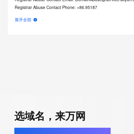
Registrar Abuse Contact Phone: +86.95187
Domain Status: ok https://icann.org/epp#OK
展开全部
Domain Status: addPeriod https://icann.org/epp#addPeriod
Registry Registrant ID: REDACTED FOR PRIVACY
Registrant Name: REDACTED FOR PRIVACY
Registrant Organization: REDACTED FOR PRIVACY
Registrant Street:  REDACTED FOR PRIVACY
Registrant City: REDACTED FOR PRIVACY
Registrant State/Province: Liao Ning
Registrant Postal Code: REDACTED FOR PRIVACY
Registrant Country: CN
Registrant Phone: REDACTED FOR PRIVACY
Registrant Phone Ext: REDACTED FOR PRIVACY
Registrant Fax: REDACTED FOR PRIVACY
选域名，来万网
Registrant Fax Ext: REDACTED FOR PRIVACY
Registrant Email: Please query the RDDS service of the Registrar
how to contact the Registrant, Admin, or Tech contact of the 