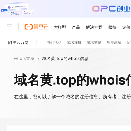
大模型
产品
解决方案
权益
定价
阿里云万网
热门活动
域名注册
域名交易
智能建站
定
大模型
产品
解决方案
权益
定价
云市场
伙伴
服务
了解阿里云
精选产品
精选解决方案
普惠上云
产品定价
精选商城
成为销售伙伴
售前咨询
为什么选择阿里云
千问AI平台
whois首页
>
域名黄.top的whois信息
了解云产品的定价详情
大模型服务平台百炼
睿译宝，AI翻译排版一
普惠上云 官方力荐
分销伙伴
在线服务
网站建设
什么是云计算
大
大模型服务与应用平台
上传文档即自动完成翻译和
云服务器38元/年起，超
域名黄.top的whoi
咨询伙伴
多端小程序
技术领先
云上成本管理
售后服务
轻量应用服务器
GLM-5.2：长任务时代
官方推荐返现计划
大模型
精选产品
精选解决方案
Salesforce 国际版订阅
稳定可靠
管理和优化成本
推荐新用户得奖励，单订单
销售伙伴合作计划
自助服务
友盟天域
安全合规
人工智能与机器学习
AI
文本生成
在这里，您可以了解一个域名的注册信息、所有者、注册
云数据库 RDS
Hermes Agent，打造
云工开物
无影生态合作计划
在线服务
观测云
分析师报告
自主进化，持久记忆，越用
高校专属算力普惠，学生认
计算
互联网应用开发
Qwen3.8-Max
HOT
Salesforce On Alibaba C
工单服务
智能体时代全能旗舰模型
Tuya 物联网平台阿里云
研究报告与白皮书
人工智能平台 PAI
快速拥有专属 OpenClaw
大模
Consulting Partner 合
大数据
容器
免费试用
短信专区
一站式AI开发、训练和推
蓝凌 OA
Qwen3.7-Plus
AI 大模型销售与服务生
现代化应用