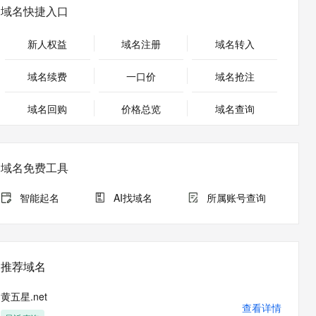
安全
畅自然，细节丰富
高表现力语音合成大模型，语音克隆听感自然
我要投诉
PolarDB
域名快捷入口
上云场景组合购
Milvus 弹性伸缩功能新增节
伴
漫剧创作，剧本、分镜、视频高效生成
100%兼容MySQL、PostgreSQL，兼容Oracle，支持集中和分布式
覆盖90%+业务场景，专享组合折扣价
点支持范围
2V
VPN
Fun-ASR
新人权益
域名注册
域名转入
文戏情感细腻自然，动作戏激烈拳拳到肉，实现更强表演能力
支持中英文自由切换，具备更强的噪声鲁棒性
ernetes 版 ACK
云聚AI 严选权益
AI 原生数据库服务发布
SSL 证书
，一键激活高效办公新体验
理容器应用的 K8s 服务
精选AI产品，从模型到应用全链提效
Agent 数据网关
域名续费
一口价
域名抢注
堡垒机
AI 用量加速计划
云原生数据库 PolarDB
应用
域名回购
价格总览
防火墙
域名查询
、识别商机，让客服更高效、服务更出色。
新老同享，达量后返
Agentic Database 发布
千问办公
主机安全
NEW
的智能体编程平台
一站式AI生产力平台
域名免费工具
AI 应用及服务市场
伶鹊
企业级人与Agent协作平台，接入和调度多个数字员工
智能客服平台，对话机器人、对话分析、智能外呼
智能起名
AI找域名
所属账号查询
AI 应用
大模型服务平台百炼 - 全妙
大模型
应用创作平台
多模态内容创作工具，已接入 DeepSeek
自然语言处理
推荐域名
数据标注
黄五星.net
机器学习
查看详情