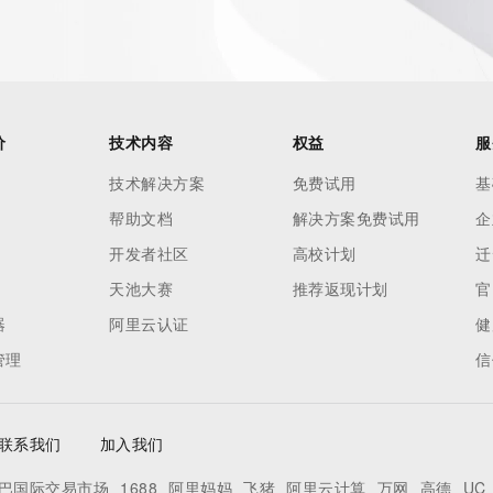
价
技术内容
权益
服
技术解决方案
免费试用
基
帮助文档
解决方案免费试用
企
开发者社区
高校计划
迁
天池大赛
推荐返现计划
官
器
阿里云认证
健
管理
信
联系我们
加入我们
巴国际交易市场
1688
阿里妈妈
飞猪
阿里云计算
万网
高德
UC