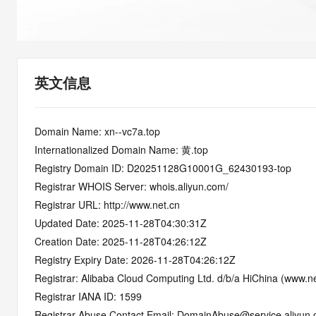
快速部署 Dify，高效搭建 
迁移与运维管理
10 分钟在聊天系统中增加
专有云
英文信息
Domain Name: xn--vc7a.top
Internationalized Domain Name: 黄.top
Registry Domain ID: D20251128G10001G_62430193-top
Registrar WHOIS Server: whois.aliyun.com/
Registrar URL: http://www.net.cn
Updated Date: 2025-11-28T04:30:31Z
Creation Date: 2025-11-28T04:26:12Z
Registry Expiry Date: 2026-11-28T04:26:12Z
Registrar: Alibaba Cloud Computing Ltd. d/b/a HiChina (www.ne
Registrar IANA ID: 1599
Registrar Abuse Contact Email: DomainAbuse@service.aliyun