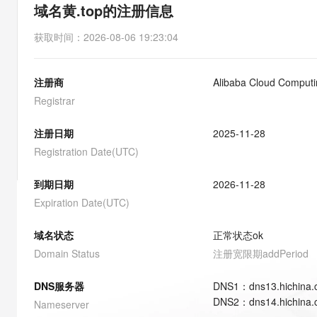
存储
天池大赛
能看、能想、能动手的多模
域名黄.top的注册信息
云解析DNS
解决方案免费试用 新老
电子合同
最高领取价值200元试用
安全
网络与CDN
AI 算法大赛
Qwen3-VL-Plus
获取时间
：
2026-08-06 19:23:04
畅捷通
大数据开发治理平台 Data
AI 产品 免费试用
网络
安全
云开发大赛
Tableau 订阅
1亿+ 大模型 tokens 和 
注册商
Alibaba Cloud Computin
可观测
入门学习赛
中间件
AI空中课堂在线直播课
云防火墙
140+云产品 免费试用
Registrar
大模型服务
上云与迁云
云原生的云上边界网络安全
产品新客免费试用，最长1
数据库
生态解决方案
注册日期
2025-11-28
千问AI平台-Token Plan
企业出海
大模型ACA认证体验
大数据计算
Registration Date(UTC)
助力企业全员 AI 认知与能
行业生态解决方案
政企业务
媒体服务
千问AI平台-模型体验
到期日期
2026-11-28
开发者生态解决方案
在线体验全尺寸、多种模态
Expiration Date(UTC)
企业服务与云通信
AI 开发和 AI 应用解决
Happy 系列大模型
域名与网站
域名状态
正常状态
ok
Domain Status
注册宽限期
addPeriod
终端用户计算
DNS服务器
DNS
1
：
dns13.hichina
Serverless
大模型解决方案
DNS
2
：
dns14.hichina
Nameserver
开发工具