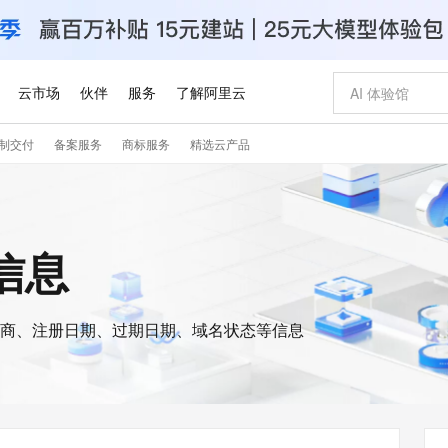
云市场
伙伴
服务
了解阿里云
制交付
备案服务
商标服务
精选云产品
AI 特惠
数据与 API
成为产品伙伴
企业增值服务
最佳实践
价格计算器
AI 场景体
基础软件
产品伙伴合
阿里云认证
市场活动
配置报价
大模型
自助选配和估算价格
步到位
智启 AI 普惠权益
产品生态集成认证中心
企业支持计划
云上春晚
域名与网站
Qwen Audio：打造专属 AI 语音助手
千问官方 MaaS 平台，为开发者和 Agent 而生，新用户赠送 1 亿 + tokens 额度
一句话生成原生
AI Coding
阿里云Maa
2026 阿里云
云服务器 E
为企业打
数据集
Windows
大模型认证
模型
NEW
NEW
格式还原
值低价云产品抢先购
至高享 1亿+免费 tokens，加速 Al 应用落地
提供智能易用的域名与建站服务
Qwen-Audio-3.0-Realtime 端到端实时语音角色扮演
输入一句话想法,
智能编程，一键
安全可靠、
s信息
产品生态伙伴
专家技术服务
云上奥运之旅
弹性计算合作
阿里云中企出
手机三要素
宝塔 Linux
全部认证
价格优势
开源旗舰模型
即刻拥有 DeepSeek-V4-Pro
阿里云 OPC 创新助力计划
千问大模型
一键部署幻兽
AI 电商营销
对象存储 O
大模型
产品生态伙伴工作台
企业增值服务台
云栖战略参考
云存储合作计
云栖大会
身份实名认证
CentOS
训练营
推动算力普惠，释放技术红利
最高返9万
真正可用的 1M 上下文,一次完成代码全链路开发
快速构建应用程序和网站，即刻迈出上云第一步
轻松解锁专属 DeepSeek-V4-Pro
至高百万元 Token 补贴，加速一人公司成长
多元化、高性能、安全可靠的大模型服务
一键购买专属
从图文生成到
云上的中国
数据库合作计
活动全景
短信
Docker
图片和
商、注册日期、过期日期、域名状态等信息
自进化智能体
5 分钟轻松部署专属 QwenPaw
Token Plan 模型订阅计划
数字证书管理服务（原SSL证书）
高效搭建 AI
AI 广告创作
无影云电脑
企业成长
NEW
HOT
信息公告
看见新力量
云网络合作计
OCR 文字识别
JAVA
越聪明
证享300元代金券
全托管，含MySQL、PostgreSQL、SQL Server、MariaDB多引擎
Qwen3.8-Max 首发尝鲜，限时加量 10 倍，夜间低至2折
实现全站HTTPS，呈现可信的WEB访问
从聊天伙伴进化为能主动干活的本地数字员工
图文、视频一
随时随地安
Kimi-K3
HappyHors
NEW
魔搭 Mode
loud
服务实践
官网公告
Kimi 最新旗舰模型，长程编程与推理利器
让文字生成流
金融模力时刻
Salesforce O
版
发票查验
全能环境
Claude Code + GStack 打造工程团队
千问办公，限时限量积分加倍
Qoder
低代码高效构
AI 建站
短信服务
型
NEW
作计划
计划
创新中心
魔搭 ModelSc
健康状态
理服务
让AI从“聊天伙伴”进化为能干活的“数字员工”
安装技能 GStack，拥有专属 AI 工程团队
你的AI工作搭子，覆盖日常办公高频场景
面向真实软件的智能体编程平台
0 代码专业建
客户案例
天气预报查询
操作系统
Deepseek-v4-pro
HappyHors
态合作计划