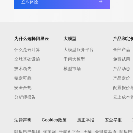
立即体验
Registry Admin ID: REDACTED FOR PRIVACY
Admin Name: 
Admin Organization: 
Admin Street: 
Admin City: 
为什么选择阿里云
大模型
产品和定
Admin State/Province: 
什么是云计算
大模型服务平台
全部产品
Admin Postal Code: 
全球基础设施
千问大模型
免费试用
Admin Country: 
Admin Phone: 
技术领先
模型市场
产品动态
Admin Phone Ext: 
稳定可靠
产品定价
Admin Fax: 
安全合规
配置报价
Admin Fax Ext: 
分析师报告
云上成本
Admin Email: 
Registry Tech ID: REDACTED FOR PRIVACY
Tech Name: 
法律声明
Cookies政策
廉正举报
安全举报
Tech Organization: 
Tech Street: 
阿里巴巴集团
淘宝网
千问AI平台
天猫
全球速卖通
阿里巴