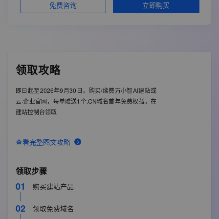
立即购买
免费咨询
数据库空间
2GB（表数量50张，单表10万行）
3年9折
创意中心存储空间
30G/年
CDN网络加速流量
100G/年
ECS配置共享
领取攻略
免费SSL证书
阿里云短信服务
送2400条/年
即日起至2026年9月30日，购买/续费万小智AI建站或
绑定域名个数
3个
云·企业官网，每单赠送1个.CN域名首年免费权益，在
备案服务码
3个
建站控制台领取
灵感值
查看完整图文攻略
赠送灵感值
15000 个/年
软件版本
领取步骤
高级版（Max）
01
购买建站产品
部署节点
02
领取免费域名
中国内地