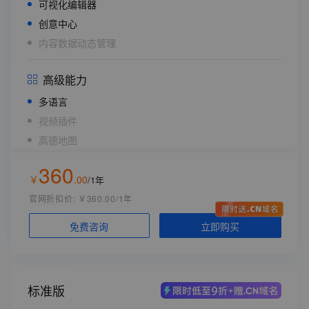
可视化编辑器
创意中心
内容数据动态管理
高级能力
多语言
视频插件
高德地图
应用内支持大模型（生文/生图/生视频）
360
支付插件
￥
.
00
/1年
官网折扣价
:
￥360.00/1年
云资源配置 （统一配置，无需单独购买）
立即购买
免费咨询
数据库空间
创意中心存储空间
1GB/年
CDN网络加速流量
10GB/年
标准版
ECS配置 共享