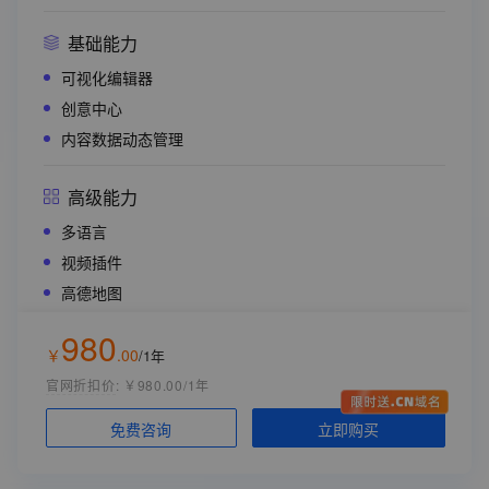
免费SSL证书
阿里云短信服务
基础能力
绑定域名个数
1个
可视化编辑器
备案服务码
1个
创意中心
内容数据动态管理
灵感值
赠送灵感值
600 个/年
高级能力
软件版本
多语言
轻量版（Lite）
视频插件
高德地图
部署节点
应用内支持大模型（生文/生图/生视频）
中国内地
980
支付插件
￥
.
00
/1年
购买时长
官网折扣价
:
￥980.00/1年
1年
云资源配置 （统一配置，无需单独购买）
立即购买
免费咨询
数据库空间
1GB（表数量30张，单表10万行）
入门推荐
创意中心存储空间
10GB/年