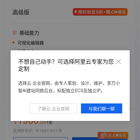
CDN网络加速流量
50GB/年
高级版
ECS配置 共享
免费SSL证书
阿里云短信服务
送1200条／年
基础能力
绑定域名个数
2个
可视化编辑器
备案服务码
2个
创意中心
内容数据动态管理
不想自己动手？可选择阿里云专家为您
灵感值
定制
赠送灵感值
6000 个/年
高级能力
选择云·企业官网，由专人策划、设计、维护，享万小
软件版本
多语言
智AI建站同款后台，标配独立ECS及独立IP。
标准版（Pro）
视频插件
高德地图
部署节点
了解云·企业官网
与我们聊一聊
应用内支持大模型（生文/生图/生视频）
中国内地
1980
支付插件
￥
.
00
/1年
购买时长
官网折扣价
:
￥1980.00/1年
1年
云资源配置 （统一配置，无需单独购买）