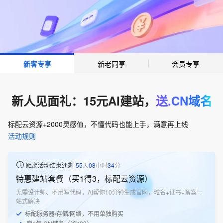
新客专享
新老同享
会员专享
新人见面礼：15元AI建站，
送.CN域名
标配云资源+2000灵感值，不懂代码也能上手，满意再上线
活动规则
距离活动结束还剩
55
天
08
小时
34
分
特惠建站套餐（买1得3，标配云资源）
无需设计师、不用写代码，AI帮你10分钟生成官网，域名+证书+备案一
站式解决
标配服务器/存储/网络，不用单独购买