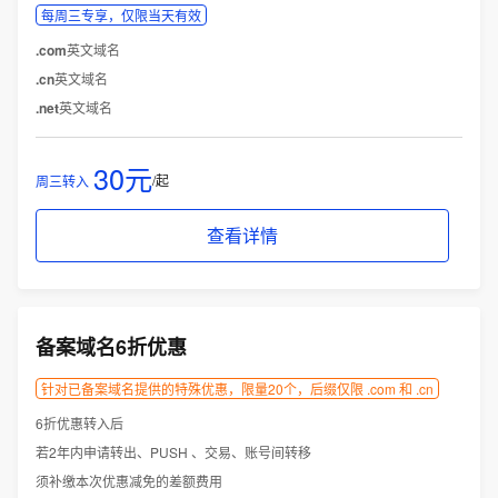
每周三专享，仅限当天有效
.com
英文域名
.cn
英文域名
.net
英文域名
30元
/起
周三转入
查看详情
备案域名6折优惠
针对已备案域名提供的特殊优惠，限量20个，后缀仅限 .com 和 .cn
6折优惠转入后
若2年内申请转出、PUSH 、交易、账号间转移
须补缴本次优惠减免的差额费用