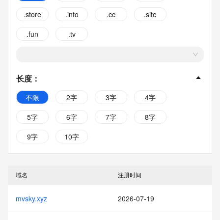
.store
.info
.cc
.site
.fun
.tv
长度
：
不限
2字
3字
4字
5字
6字
7字
8字
9字
10字
域名
注册时间
mvsky.xyz
2026-07-19