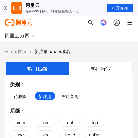
打开 APP
阿里云万网
whois首页
>
新注册.store域名
热门后缀
热门行业
类别
：
待删除
新注册
最近查询
后缀
：
.com
.cn
.net
.top
.xyz
.co
.bond
.online