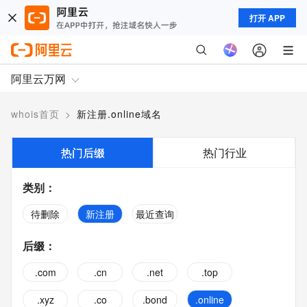
打开 APP
阿里云万网
whois首页
>
新注册.online域名
热门后缀
热门行业
类别
：
待删除
新注册
最近查询
后缀
：
.com
.cn
.net
.top
.xyz
.co
.bond
.online