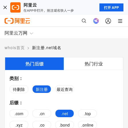
打开 APP
阿里云万网
whois首页
>
新注册.net域名
热门后缀
热门行业
类别
：
待删除
新注册
最近查询
后缀
：
.com
.cn
.net
.top
.xyz
.co
.bond
.online