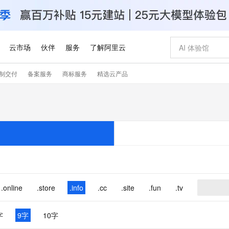
云市场
伙伴
服务
了解阿里云
制交付
备案服务
商标服务
精选云产品
AI 特惠
数据与 API
成为产品伙伴
企业增值服务
最佳实践
价格计算器
AI 场景体
基础软件
产品伙伴合
阿里云认证
市场活动
配置报价
大模型
自助选配和估算价格
新方式
睿译宝，AI翻译排版一步到位
智启 AI 普惠权益
产品生态集成认证中心
企业支持计划
云上春晚
域名与网站
千问官方 MaaS 平台，为开发者和 Agent 而生，新用户赠送 1 亿 + tokens 额度
Qwen Aud
AI Coding
阿里云Maa
2026 阿里云
云服务器 E
为企业打
数据集
Windows
大模型认证
模型
NEW
NEW
交付可用成果
值低价云产品抢先购
上传文档即自动完成翻译和格式还原
至高享 1亿+免费 tokens，加速 Al 应用落地
提供智能易用的域名与建站服务
智能编程，一键
安全可靠、
产品生态伙伴
专家技术服务
云上奥运之旅
弹性计算合作
阿里云中企出
手机三要素
宝塔 Linux
全部认证
价格优势
有专属领域专家
GLM-5.2：长任务时代开源旗舰模型
阿里云 OPC 创新助力计划
千问大模型
即刻拥有 DeepS
AI 电商营销
对象存储 O
大模型
产品生态伙伴工作台
企业增值服务台
云栖战略参考
云存储合作计
云栖大会
身份实名认证
CentOS
训练营
推动算力普惠，释放技术红利
最高返9万
多领域专家智能体,一键组建 AI 虚拟交付团队
快速构建应用程序和网站，即刻迈出上云第一步
至高百万元 Token 补贴，加速一人公司成长
多元化、高性能、安全可靠的大模型服务
真正可用的 1M 上下文,一次完成代码全链路开发
轻松解锁专属 Dee
从图文生成到
云上的中国
数据库合作计
活动全景
短信
Docker
图片和
站式影视创作平台
Hermes Agent，打造自进化智能体
Token Plan 模型订阅计划
数字证书管理服务（原SSL证书）
5 分钟轻松部署
AI 广告创作
无影云电脑
企业成长
NEW
信息公告
看见新力量
云网络合作计
OCR 文字识别
JAVA
证享300元代金券
可视化编排打通从文字构思到成片全链路闭环
全托管，含MySQL、PostgreSQL、SQL Server、MariaDB多引擎
自主进化，持久记忆，越用越聪明
Qwen3.8-Max 首发尝鲜，限时加量 10 倍，夜间低至2折
实现全站HTTPS，呈现可信的WEB访问
图文、视频一
随时随地安
.online
.store
.info
.cc
.site
.fun
.tv
Kimi-K3
HappyHors
NEW
魔搭 Mode
loud
服务实践
官网公告
Kimi 最新旗舰模型，长程编程与推理利器
让文字生成流
金融模力时刻
Salesforce O
版
发票查验
全能环境
Claude Code + GStack 打造工程团队
千问办公，限时限量积分加倍
Qoder
低代码高效构
AI 建站
短信服务
型
NEW
作计划
计划
创新中心
魔搭 ModelSc
字
9字
10字
健康状态
理服务
让AI从“聊天伙伴”进化为能干活的“数字员工”
安装技能 GStack，拥有专属 AI 工程团队
你的AI工作搭子，覆盖日常办公高频场景
面向真实软件的智能体编程平台
0 代码专业建
客户案例
天气预报查询
操作系统
Deepseek-v4-pro
HappyHors
态合作计划