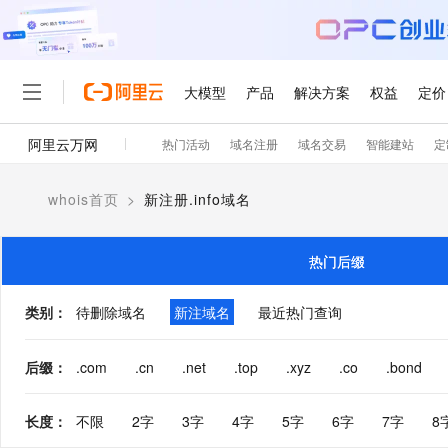
大模型
产品
解决方案
权益
定价
阿里云万网
热门活动
域名注册
域名交易
智能建站
定
大模型
产品
解决方案
权益
定价
云市场
伙伴
服务
了解阿里云
精选产品
精选解决方案
普惠上云
产品定价
精选商城
成为销售伙伴
售前咨询
为什么选择阿里云
千问AI平台
whois首页
>
新注册.info域名
了解云产品的定价详情
大模型服务平台百炼
千问办公，解锁你的工作
普惠上云 官方力荐
分销伙伴
在线服务
网站建设
什么是云计算
大
大模型服务与应用平台
企业级Agent产品，直接
云服务器38元/年起，超
咨询伙伴
多端小程序
技术领先
热门后缀
云上成本管理
售后服务
轻量应用服务器
Agency Agents：拥
官方推荐返现计划
大模型
精选产品
精选解决方案
Salesforce 国际版订阅
稳定可靠
管理和优化成本
推荐新用户得奖励，单订单
销售伙伴合作计划
类别
：
待删除域名
新注域名
最近热门查询
自助服务
友盟天域
安全合规
人工智能与机器学习
AI
文本生成
云数据库 RDS
HappyHorse 打造一
云工开物
无影生态合作计划
在线服务
观测云
分析师报告
高校专属算力普惠，学生认
计算
互联网应用开发
后缀
：
.com
.cn
.net
.top
.xyz
.co
.bond
Qwen3.8-Max
HOT
Salesforce On Alibaba C
工单服务
智能体时代全能旗舰模型
Tuya 物联网平台阿里云
研究报告与白皮书
人工智能平台 PAI
快速拥有专属 OpenClaw
大模
Consulting Partner 合
大数据
容器
免费试用
短信专区
长度
：
不限
2字
3字
4字
5字
6字
7字
8
一站式AI开发、训练和推
蓝凌 OA
Qwen3.7-Plus
AI 大模型销售与服务生
现代化应用