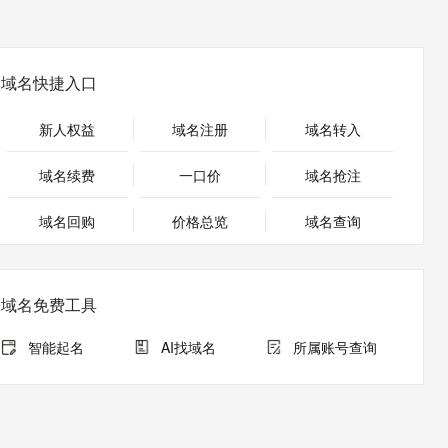
安全
畅自然，细节丰富
高表现力语音合成大模型，语音克隆听感自然
我要投诉
PolarDB
上云场景组合购
Milvus 弹性伸缩功能新增节
伴
漫剧创作，剧本、分镜、视频高效生成
100%兼容MySQL、PostgreSQL，兼容Oracle，支持集中和分布式
覆盖90%+业务场景，专享组合折扣价
点支持范围
2V
VPN
Fun-ASR
文戏情感细腻自然，动作戏激烈拳拳到肉，实现更强表演能力
支持中英文自由切换，具备更强的噪声鲁棒性
ernetes 版 ACK
云聚AI 严选权益
AI 原生数据库服务发布
域名快捷入口
SSL 证书
，一键激活高效办公新体验
理容器应用的 K8s 服务
精选AI产品，从模型到应用全链提效
Agent 数据网关
堡垒机
新人权益
域名注册
域名转入
AI 用量加速计划
云原生数据库 PolarDB
应用
防火墙
、识别商机，让客服更高效、服务更出色。
新老同享，达量后返
Agentic Database 发布
域名续费
一口价
域名抢注
千问办公
主机安全
NEW
的智能体编程平台
一站式AI生产力平台
域名回购
价格总览
域名查询
AI 应用及服务市场
伶鹊
企业级人与Agent协作平台，接入和调度多个数字员工
智能客服平台，对话机器人、对话分析、智能外呼
AI 应用
域名免费工具
大模型服务平台百炼 - 全妙
大模型
应用创作平台
多模态内容创作工具，已接入 DeepSeek
智能起名
AI找域名
所属账号查询
自然语言处理
数据标注
机器学习