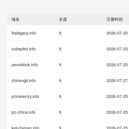
存储
天池大赛
能看、能想、能动手的多模
云解析DNS
解决方案免费试用 新老
电子合同
最高领取价值200元试用
安全
网络与CDN
AI 算法大赛
Qwen3-VL-Plus
畅捷通
域名
长度
注册时间
大数据开发治理平台 Data
AI 产品 免费试用
网络
安全
云开发大赛
Tableau 订阅
1亿+ 大模型 tokens 和 
lhslegacy.info
9
2026-07-25
可观测
入门学习赛
中间件
AI空中课堂在线直播课
云防火墙
140+云产品 免费试用
大模型服务
上云与迁云
云原生的云上边界网络安全
产品新客免费试用，最长1
数据库
cubepilot.info
9
2026-07-25
生态解决方案
千问AI平台-Token Plan
企业出海
大模型ACA认证体验
大数据计算
助力企业全员 AI 认知与能
yenoblock.info
9
2026-07-25
行业生态解决方案
政企业务
媒体服务
千问AI平台-模型体验
开发者生态解决方案
在线体验全尺寸、多种模态
zhinengti.info
9
2026-07-27
企业服务与云通信
AI 开发和 AI 应用解决
Happy 系列大模型
域名与网站
primeamzy.info
9
2026-07-25
终端用户计算
jcc-china.info
9
2026-07-25
Serverless
大模型解决方案
keju2aman.info
9
2026-07-25
开发工具