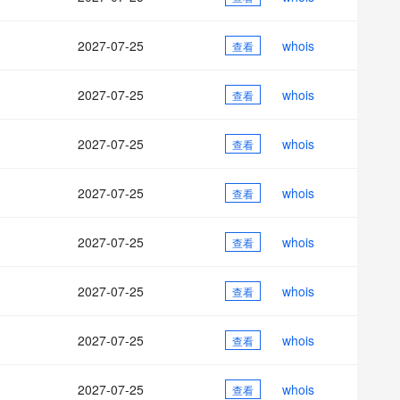
AI 应用
10分钟微调：让0.6B模型媲美235B模
多模态数据信
型
依托云原生高可用架构,实现Dify私有化部署
2027-07-25
whois
用1%尺寸在特定领域达到大模型90%以上效果
查看
一个 AI 助手
超强辅助，Bol
即刻拥有 DeepSeek-R1 满血版
在企业官网、通讯软件中为客户提供 AI 客服
2027-07-25
whois
查看
多种方案随心选，轻松解锁专属 DeepSeek
2027-07-25
whois
查看
2027-07-25
whois
查看
2027-07-25
whois
查看
2027-07-25
whois
查看
2027-07-25
whois
查看
2027-07-25
whois
查看