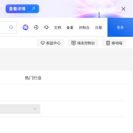
文档
备案
控制台
注册
登录
权益中心
域名控制台
移动端
验
作计划
器
AI 活动
专业服务
服务伙伴合作计划
开发者社区
加入我们
产品动态
服务平台百炼
阿里云 OPC 创新助力计划
一站式生成采购清单，支持单品或批量购买
io：打造专属 AI 语音助手
S产品伙伴计划（繁花）
峰会
CS
造的大模型服务与应用开发平台
一句话生成原生可编辑精美 PPT 文稿
AI 生产力先锋
Al MaaS 服务伙伴赋能合作
域名
博文
Careers
至高可申请百万元
Qwen3.8-Max 模型上线
开启高性价比 AI 编程新体验
弹性可伸缩的云计算服务
Qwen-Audio-3.0-Realtime 端到端实时语音角色扮演
输入一句话想法, 轻松生成专业的 PPT
先锋实践拓展 AI 生产力的边界
Token 补贴，五大权
计划
海大会
伙伴信用分合作计划
商标
问答
社会招聘
热门行业
益加速 OPC 成功
eek-V4-Pro
SS
一键部署幻兽帕鲁游戏服务器
飞天发布时刻
HOT
Open Search 向量检索版支
划
备案
电子书
校园招聘
pSeek-V4-Pro
视频创作，一键激活电商全链路生产力
稳定、安全、高性价比、高性能的云存储服务
一键购买专属联机服务器，轻松开启游戏
所见，即是所愿
持视频检索 Pipeline 功能
更多支持
划
公司注册
镜像站
视频生成
语音识别与合成
专属 QwenPaw
漫剧工坊：一站式动画创作平台
AI 实训营
HOT
应用身份服务 (IDaaS)
合作伙伴培训与认证
划
上云迁移
站生成，高效打造优质广告素材
全接入的云上超级电脑
从聊天伙伴进化为能主动干活的本地数字员工
快速生产连贯的高质量长漫剧
从基础到进阶，Agent 创客手把手教你
OpenClaw 管理能力上线
e-1.1-T2V
Qwen3-TTS-Flash
lScope
我要反馈
查询合作伙伴
畅细腻的高质量视频
离线语音合成大模型，多语言方言自适应，低延迟高稳定
n Alibaba Cloud ISV 合作
代维服务
建企业门户网站
10 分钟搭建微信、支付宝小程序
MaxCompute MaxFrame 提
创新加速
ope
登录合作伙伴管理后台
我要建议
站，无忧落地极速上线
以可视化方式快速构建移动和 PC 门户网站
国内短信简单易用，安全可靠，秒级触达，全球覆盖200+国家和地区。
高效部署网站，快速应用到小程序
供自动弹性内存功能
e-1.1-I2V
Cosyvoice-V3-Flash