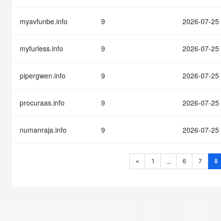
myavfunbe.info
9
2026-07-25
myfurless.info
9
2026-07-25
pipergwen.info
9
2026-07-25
procuraas.info
9
2026-07-25
numanraja.info
9
2026-07-25
1
6
7
8
...
<