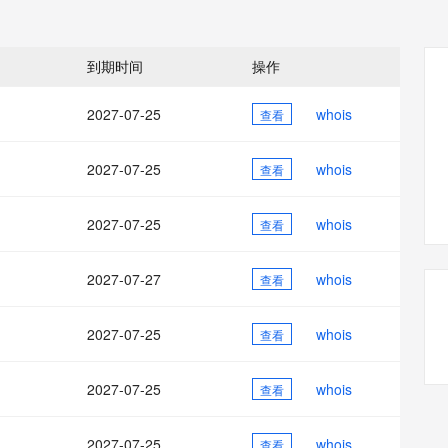
态智能体模型
旗舰 MoE 大模型，百万上下文与顶尖推理能力
图生视频，流
同享
万小智 AI 建站低至 15元/月
Qoder CN
AI 短剧/漫剧
云原生数据库 
快递物流查询
WordPress
成为服务伙
高校合作
点，立即开启云上创新
覆盖公网/内网、递归/权威、移动APP等全场景解析服务
送.CN域名，送备案服务码
基于千问大模型等，支持代码智能生成、研发智能问答
AI助力短剧
GLM-5.2
Wan2.7-T
Ubuntu
服务生态伙伴
到期时间
操作
视觉 Coding、空间感知、多模态思考等全面升级
1M上下文，专为长程任务能力而生
云工开物
企业应用
Works
Night Plan 支持 Qwen 3.8-Max
云原生大数据计算服务 MaxCompute
AI 办公
容器服务 Kub
NEW
Red Hat
30+ 款产品免费体验
Data Agent 驱动的一站式 Data+AI 开发治理平台
夜间 5 折，Qwen/Meoo/TokenPlan 客户专享
面向分析的企业级SaaS模式云数据仓库
AI智能应用
提供一站式管
科研合作
2027-07-25
whois
查看
ERP
堂（旗舰版）
SUSE
智能客服
AI 应用构建
大模型原生
CRM
防护产品
2个月
自动承接线索
2027-07-25
whois
查看
建站小程序
Qoder
大模型服务平台百炼-应用模版
OA 办公系统
HOT
NEW
面向真实软件
个人版上线、团队版降价；千问3.8-Max首发发尝鲜
丰富多元化的应用模版和解决方案
力提升
2027-07-25
whois
财税管理
查看
模板建站
万有无界
大模型服务平台百炼-智能体
400电话
定制建站
的模型效果
灵活可视化地构建企业级 Agent
2027-07-27
whois
查看
方案
广告营销
模板小程序
秒悟
人工智能平台 PAI
2027-07-25
whois
定制小程序
查看
云端极速 AI 
新一代 AI 视频生成模型，深度适配广告营销等场景
AI Native 的算法工程平台，一站式完成建模、训练、推理服务部署
APP 开发
2027-07-25
whois
查看
建站系统
2027-07-25
whois
查看