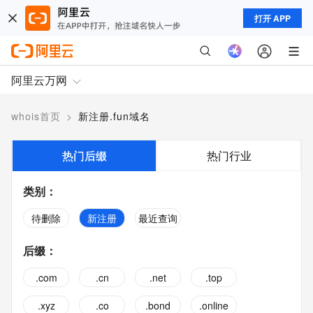
打开 APP
阿里云万网
whois首页
>
新注册.fun域名
热门后缀
热门行业
类别
：
待删除
新注册
最近查询
后缀
：
.com
.cn
.net
.top
.xyz
.co
.bond
.online