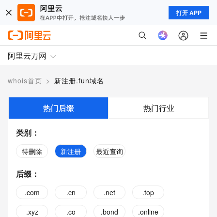
打开 APP
阿里云万网
whois首页
>
新注册.fun域名
热门后缀
热门行业
类别
：
待删除
新注册
最近查询
后缀
：
.com
.cn
.net
.top
.xyz
.co
.bond
.online