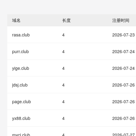
存储
天池大赛
能看、能想、能动手的多模
云解析DNS
解决方案免费试用 新老
电子合同
最高领取价值200元试用
安全
网络与CDN
AI 算法大赛
Qwen3-VL-Plus
畅捷通
域名
长度
注册时间
大数据开发治理平台 Data
AI 产品 免费试用
网络
安全
云开发大赛
Tableau 订阅
1亿+ 大模型 tokens 和 
rasa.club
4
2026-07-23
可观测
入门学习赛
中间件
AI空中课堂在线直播课
云防火墙
140+云产品 免费试用
大模型服务
上云与迁云
云原生的云上边界网络安全
产品新客免费试用，最长1
数据库
purr.club
4
2026-07-24
生态解决方案
千问AI平台-Token Plan
企业出海
大模型ACA认证体验
大数据计算
助力企业全员 AI 认知与能
yige.club
4
2026-07-24
行业生态解决方案
政企业务
媒体服务
千问AI平台-模型体验
开发者生态解决方案
在线体验全尺寸、多种模态
jdsj.club
4
2026-07-26
企业服务与云通信
AI 开发和 AI 应用解决
Happy 系列大模型
域名与网站
page.club
4
2026-07-26
终端用户计算
yx88.club
4
2026-07-26
Serverless
大模型解决方案
myci.club
4
2026-07-27
开发工具