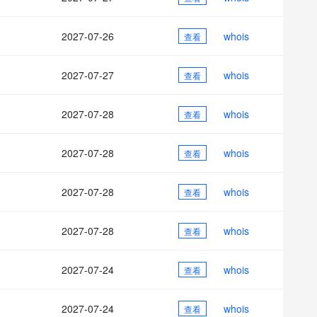
AI 应用
10分钟微调：让0.6B模型媲美235B模
多模态数据信
型
依托云原生高可用架构,实现Dify私有化部署
2027-07-26
whois
用1%尺寸在特定领域达到大模型90%以上效果
查看
一个 AI 助手
超强辅助，Bol
即刻拥有 DeepSeek-R1 满血版
在企业官网、通讯软件中为客户提供 AI 客服
2027-07-27
whois
查看
多种方案随心选，轻松解锁专属 DeepSeek
2027-07-28
whois
查看
2027-07-28
whois
查看
2027-07-28
whois
查看
2027-07-28
whois
查看
2027-07-24
whois
查看
2027-07-24
whois
查看