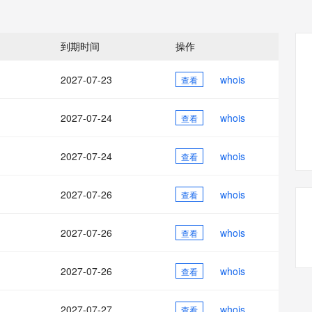
态智能体模型
旗舰 MoE 大模型，百万上下文与顶尖推理能力
图生视频，流
同享
万小智 AI 建站低至 15元/月
Qoder CN
AI 短剧/漫剧
云原生数据库 
快递物流查询
WordPress
成为服务伙
高校合作
点，立即开启云上创新
覆盖公网/内网、递归/权威、移动APP等全场景解析服务
送.CN域名，送备案服务码
基于千问大模型等，支持代码智能生成、研发智能问答
AI助力短剧
GLM-5.2
Wan2.7-T
Ubuntu
服务生态伙伴
到期时间
操作
视觉 Coding、空间感知、多模态思考等全面升级
1M上下文，专为长程任务能力而生
云工开物
企业应用
Works
Night Plan 支持 Qwen 3.8-Max
云原生大数据计算服务 MaxCompute
AI 办公
容器服务 Kub
NEW
Red Hat
30+ 款产品免费体验
Data Agent 驱动的一站式 Data+AI 开发治理平台
夜间 5 折，Qwen/Meoo/TokenPlan 客户专享
面向分析的企业级SaaS模式云数据仓库
AI智能应用
提供一站式管
科研合作
2027-07-23
whois
查看
ERP
堂（旗舰版）
SUSE
智能客服
AI 应用构建
大模型原生
CRM
防护产品
2个月
自动承接线索
2027-07-24
whois
查看
建站小程序
Qoder
大模型服务平台百炼-应用模版
OA 办公系统
HOT
NEW
面向真实软件
个人版上线、团队版降价；千问3.8-Max首发发尝鲜
丰富多元化的应用模版和解决方案
力提升
2027-07-24
whois
财税管理
查看
模板建站
万有无界
大模型服务平台百炼-智能体
400电话
定制建站
的模型效果
灵活可视化地构建企业级 Agent
2027-07-26
whois
查看
方案
广告营销
模板小程序
秒悟
人工智能平台 PAI
2027-07-26
whois
定制小程序
查看
云端极速 AI 
新一代 AI 视频生成模型，深度适配广告营销等场景
AI Native 的算法工程平台，一站式完成建模、训练、推理服务部署
APP 开发
2027-07-26
whois
查看
建站系统
2027-07-27
whois
查看