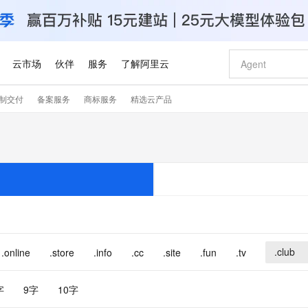
云市场
伙伴
服务
了解阿里云
制交付
备案服务
商标服务
精选云产品
AI 特惠
数据与 API
成为产品伙伴
企业增值服务
最佳实践
价格计算器
AI 场景体
基础软件
产品伙伴合
阿里云认证
市场活动
配置报价
大模型
自助选配和估算价格
新方式
睿译宝，AI翻译排版一步到位
智启 AI 普惠权益
产品生态集成认证中心
企业支持计划
云上春晚
域名与网站
千问官方 MaaS 平台，为开发者和 Agent 而生，新用户赠送 1 亿 + tokens 额度
Qwen Aud
AI Coding
阿里云Maa
2026 阿里云
云服务器 E
为企业打
数据集
Windows
大模型认证
模型
NEW
NEW
交付可用成果
值低价云产品抢先购
上传文档即自动完成翻译和格式还原
至高享 1亿+免费 tokens，加速 Al 应用落地
提供智能易用的域名与建站服务
智能编程，一键
安全可靠、
产品生态伙伴
专家技术服务
云上奥运之旅
弹性计算合作
阿里云中企出
手机三要素
宝塔 Linux
全部认证
价格优势
有专属领域专家
GLM-5.2：长任务时代开源旗舰模型
阿里云 OPC 创新助力计划
千问大模型
即刻拥有 DeepS
AI 电商营销
对象存储 O
大模型
产品生态伙伴工作台
企业增值服务台
云栖战略参考
云存储合作计
云栖大会
身份实名认证
CentOS
训练营
推动算力普惠，释放技术红利
最高返9万
多领域专家智能体,一键组建 AI 虚拟交付团队
快速构建应用程序和网站，即刻迈出上云第一步
至高百万元 Token 补贴，加速一人公司成长
多元化、高性能、安全可靠的大模型服务
真正可用的 1M 上下文,一次完成代码全链路开发
轻松解锁专属 Dee
从图文生成到
云上的中国
数据库合作计
活动全景
短信
Docker
图片和
站式影视创作平台
Hermes Agent，打造自进化智能体
Token Plan 模型订阅计划
数字证书管理服务（原SSL证书）
5 分钟轻松部署
AI 广告创作
无影云电脑
企业成长
NEW
信息公告
看见新力量
云网络合作计
OCR 文字识别
JAVA
证享300元代金券
可视化编排打通从文字构思到成片全链路闭环
全托管，含MySQL、PostgreSQL、SQL Server、MariaDB多引擎
自主进化，持久记忆，越用越聪明
Qwen3.8-Max 首发尝鲜，限时加量 10 倍，夜间低至2折
实现全站HTTPS，呈现可信的WEB访问
图文、视频一
随时随地安
.club
.online
.store
.info
.cc
.site
.fun
.tv
Kimi-K3
HappyHors
NEW
魔搭 Mode
loud
服务实践
官网公告
Kimi 最新旗舰模型，长程编程与推理利器
让文字生成流
金融模力时刻
Salesforce O
版
发票查验
全能环境
Claude Code + GStack 打造工程团队
千问办公，限时限量积分加倍
Qoder
低代码高效构
AI 建站
短信服务
型
NEW
作计划
计划
创新中心
魔搭 ModelSc
字
9字
10字
健康状态
理服务
让AI从“聊天伙伴”进化为能干活的“数字员工”
安装技能 GStack，拥有专属 AI 工程团队
你的AI工作搭子，覆盖日常办公高频场景
面向真实软件的智能体编程平台
0 代码专业建
客户案例
天气预报查询
操作系统
Deepseek-v4-pro
HappyHors
态合作计划