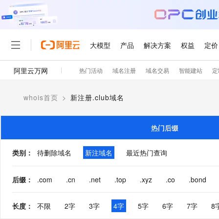
大模型
产品
解决方案
权益
定价
阿里云万网
热门活动
域名注册
域名交易
智能建站
定
大模型
产品
解决方案
权益
定价
云市场
伙伴
服务
了解阿里云
精选产品
精选解决方案
普惠上云
产品定价
精选商城
成为销售伙伴
售前咨询
为什么选择阿里云
千问AI平台
whois首页
>
新注册.club域名
了解云产品的定价详情
大模型服务平台百炼
千问办公，解锁你的工作
普惠上云 官方力荐
分销伙伴
在线服务
网站建设
什么是云计算
大
大模型服务与应用平台
企业级Agent产品，直接
云服务器38元/年起，超
咨询伙伴
多端小程序
技术领先
热门后缀
云上成本管理
售后服务
轻量应用服务器
Agency Agents：拥
官方推荐返现计划
大模型
精选产品
精选解决方案
Salesforce 国际版订阅
稳定可靠
管理和优化成本
推荐新用户得奖励，单订单
销售伙伴合作计划
类别
：
待删除域名
新注域名
最近热门查询
自助服务
友盟天域
安全合规
人工智能与机器学习
AI
文本生成
云数据库 RDS
HappyHorse 打造一
云工开物
无影生态合作计划
在线服务
观测云
分析师报告
高校专属算力普惠，学生认
计算
互联网应用开发
后缀
：
.com
.cn
.net
.top
.xyz
.co
.bond
Qwen3.8-Max
HOT
Salesforce On Alibaba C
工单服务
智能体时代全能旗舰模型
Tuya 物联网平台阿里云
研究报告与白皮书
人工智能平台 PAI
快速拥有专属 OpenClaw
大模
Consulting Partner 合
大数据
容器
免费试用
短信专区
长度
：
不限
2字
3字
4字
5字
6字
7字
8
一站式AI开发、训练和推
蓝凌 OA
Qwen3.7-Plus
AI 大模型销售与服务生
现代化应用