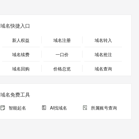
安全
畅自然，细节丰富
高表现力语音合成大模型，语音克隆听感自然
我要投诉
PolarDB
上云场景组合购
Milvus 弹性伸缩功能新增节
伴
漫剧创作，剧本、分镜、视频高效生成
100%兼容MySQL、PostgreSQL，兼容Oracle，支持集中和分布式
覆盖90%+业务场景，专享组合折扣价
点支持范围
2V
VPN
Fun-ASR
文戏情感细腻自然，动作戏激烈拳拳到肉，实现更强表演能力
支持中英文自由切换，具备更强的噪声鲁棒性
ernetes 版 ACK
云聚AI 严选权益
AI 原生数据库服务发布
域名快捷入口
SSL 证书
，一键激活高效办公新体验
理容器应用的 K8s 服务
精选AI产品，从模型到应用全链提效
Agent 数据网关
堡垒机
新人权益
域名注册
域名转入
AI 用量加速计划
云原生数据库 PolarDB
应用
防火墙
、识别商机，让客服更高效、服务更出色。
新老同享，达量后返
Agentic Database 发布
域名续费
一口价
域名抢注
千问办公
主机安全
NEW
的智能体编程平台
一站式AI生产力平台
域名回购
价格总览
域名查询
AI 应用及服务市场
伶鹊
企业级人与Agent协作平台，接入和调度多个数字员工
智能客服平台，对话机器人、对话分析、智能外呼
AI 应用
域名免费工具
大模型服务平台百炼 - 全妙
大模型
应用创作平台
多模态内容创作工具，已接入 DeepSeek
智能起名
AI找域名
所属账号查询
自然语言处理
数据标注
机器学习