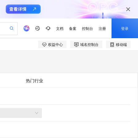
文档
备案
控制台
注册
登录
权益中心
域名控制台
移动端
验
作计划
器
AI 活动
专业服务
服务伙伴合作计划
开发者社区
加入我们
产品动态
服务平台百炼
阿里云 OPC 创新助力计划
一站式生成采购清单，支持单品或批量购买
io：打造专属 AI 语音助手
S产品伙伴计划（繁花）
峰会
CS
造的大模型服务与应用开发平台
一句话生成原生可编辑精美 PPT 文稿
AI 生产力先锋
Al MaaS 服务伙伴赋能合作
域名
博文
Careers
至高可申请百万元
Qwen3.8-Max 模型上线
开启高性价比 AI 编程新体验
弹性可伸缩的云计算服务
Qwen-Audio-3.0-Realtime 端到端实时语音角色扮演
输入一句话想法, 轻松生成专业的 PPT
先锋实践拓展 AI 生产力的边界
Token 补贴，五大权
计划
海大会
伙伴信用分合作计划
商标
问答
社会招聘
热门行业
益加速 OPC 成功
eek-V4-Pro
SS
一键部署幻兽帕鲁游戏服务器
飞天发布时刻
HOT
Open Search 向量检索版支
划
备案
电子书
校园招聘
pSeek-V4-Pro
视频创作，一键激活电商全链路生产力
稳定、安全、高性价比、高性能的云存储服务
一键购买专属联机服务器，轻松开启游戏
所见，即是所愿
持视频检索 Pipeline 功能
更多支持
划
公司注册
镜像站
视频生成
语音识别与合成
专属 QwenPaw
漫剧工坊：一站式动画创作平台
AI 实训营
HOT
应用身份服务 (IDaaS)
合作伙伴培训与认证
划
上云迁移
站生成，高效打造优质广告素材
全接入的云上超级电脑
从聊天伙伴进化为能主动干活的本地数字员工
快速生产连贯的高质量长漫剧
从基础到进阶，Agent 创客手把手教你
OpenClaw 管理能力上线
e-1.1-T2V
Qwen3-TTS-Flash
lScope
我要反馈
查询合作伙伴
畅细腻的高质量视频
离线语音合成大模型，多语言方言自适应，低延迟高稳定
n Alibaba Cloud ISV 合作
代维服务
建企业门户网站
10 分钟搭建微信、支付宝小程序
MaxCompute MaxFrame 提
创新加速
ope
登录合作伙伴管理后台
我要建议
站，无忧落地极速上线
以可视化方式快速构建移动和 PC 门户网站
国内短信简单易用，安全可靠，秒级触达，全球覆盖200+国家和地区。
高效部署网站，快速应用到小程序
供自动弹性内存功能
e-1.1-I2V
Cosyvoice-V3-Flash