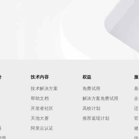
AI 应用
10分钟微调：让0.6B模型媲美235B模
多模态数据信
型
依托云原生高可用架构,实现Dify私有化部署
用1%尺寸在特定领域达到大模型90%以上效果
一个 AI 助手
超强辅助，Bol
即刻拥有 DeepSeek-R1 满血版
在企业官网、通讯软件中为客户提供 AI 客服
多种方案随心选，轻松解锁专属 DeepSeek
价
技术内容
权益
服
技术解决方案
免费试用
基
帮助文档
解决方案免费试用
企
开发者社区
高校计划
迁
天池大赛
推荐返现计划
官
器
阿里云认证
健
管理
信