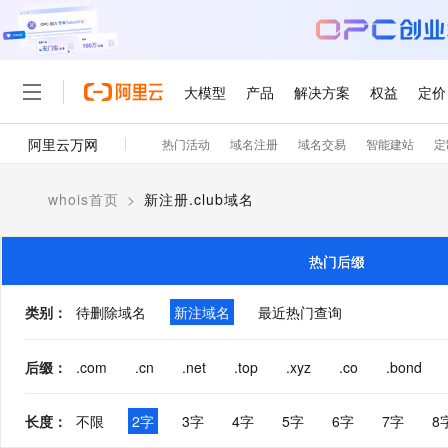
大模型
产品
解决方案
权益
定价
阿里云万网
热门活动
域名注册
域名交易
智能建站
定
大模型
产品
解决方案
权益
定价
云市场
伙伴
服务
了解阿里云
精选产品
精选解决方案
普惠上云
产品定价
精选商城
成为销售伙伴
售前咨询
为什么选择阿里云
千问AI平台
whois首页
>
新注册.club域名
了解云产品的定价详情
大模型服务平台百炼
千问办公，解锁你的工作
普惠上云 官方力荐
分销伙伴
在线服务
网站建设
什么是云计算
大
大模型服务与应用平台
企业级Agent产品，直接
云服务器38元/年起，超
咨询伙伴
多端小程序
技术领先
热门后缀
云上成本管理
售后服务
轻量应用服务器
Agency Agents：拥
官方推荐返现计划
大模型
精选产品
精选解决方案
Salesforce 国际版订阅
稳定可靠
管理和优化成本
推荐新用户得奖励，单订单
销售伙伴合作计划
类别
：
待删除域名
新注域名
最近热门查询
自助服务
友盟天域
安全合规
人工智能与机器学习
AI
文本生成
云数据库 RDS
HappyHorse 打造一
云工开物
无影生态合作计划
在线服务
观测云
分析师报告
高校专属算力普惠，学生认
计算
互联网应用开发
后缀
：
.com
.cn
.net
.top
.xyz
.co
.bond
Qwen3.8-Max
HOT
Salesforce On Alibaba C
工单服务
智能体时代全能旗舰模型
Tuya 物联网平台阿里云
研究报告与白皮书
人工智能平台 PAI
快速拥有专属 OpenClaw
大模
Consulting Partner 合
大数据
容器
免费试用
短信专区
长度
：
不限
2字
3字
4字
5字
6字
7字
8
一站式AI开发、训练和推
蓝凌 OA
Qwen3.7-Plus
AI 大模型销售与服务生
现代化应用