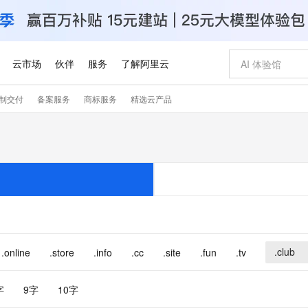
云市场
伙伴
服务
了解阿里云
制交付
备案服务
商标服务
精选云产品
AI 特惠
数据与 API
成为产品伙伴
企业增值服务
最佳实践
价格计算器
AI 场景体
基础软件
产品伙伴合
阿里云认证
市场活动
配置报价
大模型
自助选配和估算价格
新方式
睿译宝，AI翻译排版一步到位
智启 AI 普惠权益
产品生态集成认证中心
企业支持计划
云上春晚
域名与网站
千问官方 MaaS 平台，为开发者和 Agent 而生，新用户赠送 1 亿 + tokens 额度
Qwen Aud
AI Coding
阿里云Maa
2026 阿里云
云服务器 E
为企业打
数据集
Windows
大模型认证
模型
NEW
NEW
交付可用成果
值低价云产品抢先购
上传文档即自动完成翻译和格式还原
至高享 1亿+免费 tokens，加速 Al 应用落地
提供智能易用的域名与建站服务
智能编程，一键
安全可靠、
产品生态伙伴
专家技术服务
云上奥运之旅
弹性计算合作
阿里云中企出
手机三要素
宝塔 Linux
全部认证
价格优势
有专属领域专家
GLM-5.2：长任务时代开源旗舰模型
阿里云 OPC 创新助力计划
千问大模型
即刻拥有 DeepS
AI 电商营销
对象存储 O
大模型
产品生态伙伴工作台
企业增值服务台
云栖战略参考
云存储合作计
云栖大会
身份实名认证
CentOS
训练营
推动算力普惠，释放技术红利
最高返9万
多领域专家智能体,一键组建 AI 虚拟交付团队
快速构建应用程序和网站，即刻迈出上云第一步
至高百万元 Token 补贴，加速一人公司成长
多元化、高性能、安全可靠的大模型服务
真正可用的 1M 上下文,一次完成代码全链路开发
轻松解锁专属 Dee
从图文生成到
云上的中国
数据库合作计
活动全景
短信
Docker
图片和
站式影视创作平台
Hermes Agent，打造自进化智能体
Token Plan 模型订阅计划
数字证书管理服务（原SSL证书）
5 分钟轻松部署
AI 广告创作
无影云电脑
企业成长
NEW
信息公告
看见新力量
云网络合作计
OCR 文字识别
JAVA
证享300元代金券
可视化编排打通从文字构思到成片全链路闭环
全托管，含MySQL、PostgreSQL、SQL Server、MariaDB多引擎
自主进化，持久记忆，越用越聪明
Qwen3.8-Max 首发尝鲜，限时加量 10 倍，夜间低至2折
实现全站HTTPS，呈现可信的WEB访问
图文、视频一
随时随地安
.club
.online
.store
.info
.cc
.site
.fun
.tv
Kimi-K3
HappyHors
NEW
魔搭 Mode
loud
服务实践
官网公告
Kimi 最新旗舰模型，长程编程与推理利器
让文字生成流
金融模力时刻
Salesforce O
版
发票查验
全能环境
Claude Code + GStack 打造工程团队
千问办公，限时限量积分加倍
Qoder
低代码高效构
AI 建站
短信服务
型
NEW
作计划
计划
创新中心
魔搭 ModelSc
字
9字
10字
健康状态
理服务
让AI从“聊天伙伴”进化为能干活的“数字员工”
安装技能 GStack，拥有专属 AI 工程团队
你的AI工作搭子，覆盖日常办公高频场景
面向真实软件的智能体编程平台
0 代码专业建
客户案例
天气预报查询
操作系统
Deepseek-v4-pro
HappyHors
态合作计划