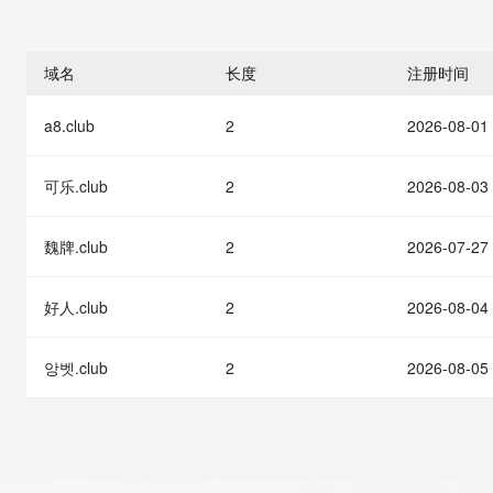
存储
天池大赛
能看、能想、能动手的多模
云解析DNS
解决方案免费试用 新老
电子合同
最高领取价值200元试用
安全
网络与CDN
AI 算法大赛
Qwen3-VL-Plus
畅捷通
域名
长度
注册时间
大数据开发治理平台 Data
AI 产品 免费试用
网络
安全
云开发大赛
Tableau 订阅
1亿+ 大模型 tokens 和 
a8.club
2
2026-08-01
可观测
入门学习赛
中间件
AI空中课堂在线直播课
云防火墙
140+云产品 免费试用
大模型服务
上云与迁云
云原生的云上边界网络安全
产品新客免费试用，最长1
数据库
可乐.club
2
2026-08-03
生态解决方案
千问AI平台-Token Plan
企业出海
大模型ACA认证体验
大数据计算
助力企业全员 AI 认知与能
魏牌.club
2
2026-07-27
行业生态解决方案
政企业务
媒体服务
千问AI平台-模型体验
开发者生态解决方案
在线体验全尺寸、多种模态
好人.club
2
2026-08-04
企业服务与云通信
AI 开发和 AI 应用解决
Happy 系列大模型
域名与网站
앙벳.club
2
2026-08-05
终端用户计算
Serverless
大模型解决方案
开发工具