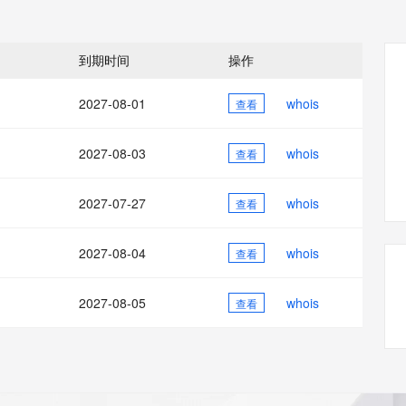
态智能体模型
旗舰 MoE 大模型，百万上下文与顶尖推理能力
图生视频，流
同享
万小智 AI 建站低至 15元/月
Qoder CN
AI 短剧/漫剧
云原生数据库 
快递物流查询
WordPress
成为服务伙
高校合作
点，立即开启云上创新
覆盖公网/内网、递归/权威、移动APP等全场景解析服务
送.CN域名，送备案服务码
基于千问大模型等，支持代码智能生成、研发智能问答
AI助力短剧
GLM-5.2
Wan2.7-T
Ubuntu
服务生态伙伴
到期时间
操作
视觉 Coding、空间感知、多模态思考等全面升级
1M上下文，专为长程任务能力而生
云工开物
企业应用
Works
Night Plan 支持 Qwen 3.8-Max
云原生大数据计算服务 MaxCompute
AI 办公
容器服务 Kub
NEW
Red Hat
30+ 款产品免费体验
Data Agent 驱动的一站式 Data+AI 开发治理平台
夜间 5 折，Qwen/Meoo/TokenPlan 客户专享
面向分析的企业级SaaS模式云数据仓库
AI智能应用
提供一站式管
科研合作
2027-08-01
whois
查看
ERP
堂（旗舰版）
SUSE
智能客服
AI 应用构建
大模型原生
CRM
防护产品
2个月
自动承接线索
2027-08-03
whois
查看
建站小程序
Qoder
大模型服务平台百炼-应用模版
OA 办公系统
HOT
NEW
面向真实软件
个人版上线、团队版降价；千问3.8-Max首发发尝鲜
丰富多元化的应用模版和解决方案
力提升
2027-07-27
whois
财税管理
查看
模板建站
万有无界
大模型服务平台百炼-智能体
400电话
定制建站
的模型效果
灵活可视化地构建企业级 Agent
2027-08-04
whois
查看
方案
广告营销
模板小程序
秒悟
人工智能平台 PAI
2027-08-05
whois
定制小程序
查看
云端极速 AI 
新一代 AI 视频生成模型，深度适配广告营销等场景
AI Native 的算法工程平台，一站式完成建模、训练、推理服务部署
APP 开发
建站系统