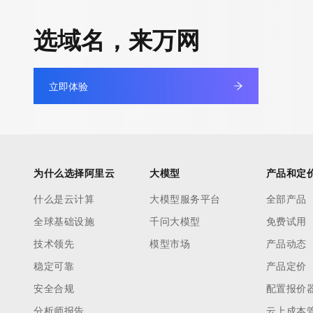
快速部署 Dify，高效搭建 
迁移与运维管理
选域名，来万网
10 分钟在聊天系统中增加
专有云
立即体验
为什么选择阿里云
大模型
产品和定
什么是云计算
大模型服务平台
全部产品
全球基础设施
千问大模型
免费试用
技术领先
模型市场
产品动态
稳定可靠
产品定价
安全合规
配置报价
分析师报告
云上成本