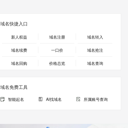
安全
畅自然，细节丰富
高表现力语音合成大模型，语音克隆听感自然
我要投诉
PolarDB
上云场景组合购
Milvus 弹性伸缩功能新增节
伴
漫剧创作，剧本、分镜、视频高效生成
100%兼容MySQL、PostgreSQL，兼容Oracle，支持集中和分布式
覆盖90%+业务场景，专享组合折扣价
点支持范围
2V
VPN
Fun-ASR
文戏情感细腻自然，动作戏激烈拳拳到肉，实现更强表演能力
支持中英文自由切换，具备更强的噪声鲁棒性
ernetes 版 ACK
云聚AI 严选权益
AI 原生数据库服务发布
域名快捷入口
SSL 证书
，一键激活高效办公新体验
理容器应用的 K8s 服务
精选AI产品，从模型到应用全链提效
Agent 数据网关
堡垒机
新人权益
域名注册
域名转入
AI 用量加速计划
云原生数据库 PolarDB
应用
防火墙
、识别商机，让客服更高效、服务更出色。
新老同享，达量后返
Agentic Database 发布
域名续费
一口价
域名抢注
千问办公
主机安全
NEW
的智能体编程平台
一站式AI生产力平台
域名回购
价格总览
域名查询
AI 应用及服务市场
伶鹊
企业级人与Agent协作平台，接入和调度多个数字员工
智能客服平台，对话机器人、对话分析、智能外呼
AI 应用
域名免费工具
大模型服务平台百炼 - 全妙
大模型
应用创作平台
多模态内容创作工具，已接入 DeepSeek
智能起名
AI找域名
所属账号查询
自然语言处理
数据标注
机器学习