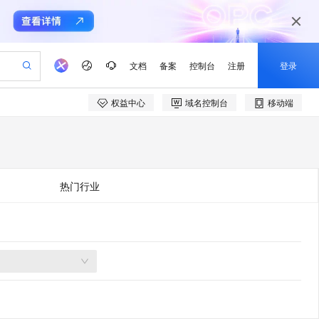
文档
备案
控制台
注册
登录
权益中心
域名控制台
移动端
验
作计划
器
AI 活动
专业服务
服务伙伴合作计划
开发者社区
加入我们
产品动态
服务平台百炼
阿里云 OPC 创新助力计划
一站式生成采购清单，支持单品或批量购买
io：打造专属 AI 语音助手
S产品伙伴计划（繁花）
峰会
CS
造的大模型服务与应用开发平台
一句话生成原生可编辑精美 PPT 文稿
AI 生产力先锋
Al MaaS 服务伙伴赋能合作
域名
博文
Careers
至高可申请百万元
Qwen3.8-Max 模型上线
开启高性价比 AI 编程新体验
弹性可伸缩的云计算服务
Qwen-Audio-3.0-Realtime 端到端实时语音角色扮演
输入一句话想法, 轻松生成专业的 PPT
先锋实践拓展 AI 生产力的边界
Token 补贴，五大权
计划
海大会
伙伴信用分合作计划
商标
问答
社会招聘
热门行业
益加速 OPC 成功
eek-V4-Pro
SS
一键部署幻兽帕鲁游戏服务器
飞天发布时刻
HOT
Open Search 向量检索版支
划
备案
电子书
校园招聘
pSeek-V4-Pro
视频创作，一键激活电商全链路生产力
稳定、安全、高性价比、高性能的云存储服务
一键购买专属联机服务器，轻松开启游戏
所见，即是所愿
持视频检索 Pipeline 功能
更多支持
划
公司注册
镜像站
视频生成
语音识别与合成
专属 QwenPaw
漫剧工坊：一站式动画创作平台
AI 实训营
HOT
应用身份服务 (IDaaS)
合作伙伴培训与认证
划
上云迁移
站生成，高效打造优质广告素材
全接入的云上超级电脑
从聊天伙伴进化为能主动干活的本地数字员工
快速生产连贯的高质量长漫剧
从基础到进阶，Agent 创客手把手教你
OpenClaw 管理能力上线
e-1.1-T2V
Qwen3-TTS-Flash
lScope
我要反馈
查询合作伙伴
畅细腻的高质量视频
离线语音合成大模型，多语言方言自适应，低延迟高稳定
n Alibaba Cloud ISV 合作
代维服务
建企业门户网站
10 分钟搭建微信、支付宝小程序
MaxCompute MaxFrame 提
创新加速
ope
登录合作伙伴管理后台
我要建议
站，无忧落地极速上线
以可视化方式快速构建移动和 PC 门户网站
国内短信简单易用，安全可靠，秒级触达，全球覆盖200+国家和地区。
高效部署网站，快速应用到小程序
供自动弹性内存功能
e-1.1-I2V
Cosyvoice-V3-Flash