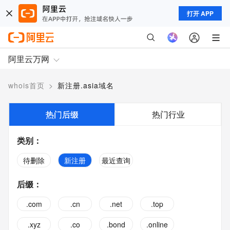
打开 APP
阿里云万网
whois首页
>
新注册.asia域名
热门后缀
热门行业
类别
：
待删除
新注册
最近查询
后缀
：
.com
.cn
.net
.top
.xyz
.co
.bond
.online