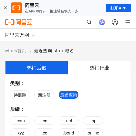
打开 APP
阿里云万网
whois首页
>
最近查询.store域名
热门后缀
热门行业
类别
：
待删除
新注册
最近查询
后缀
：
.com
.cn
.net
.top
.xyz
.co
.bond
.online