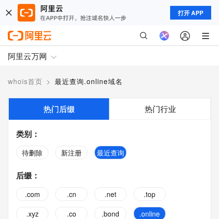
打开 APP
阿里云万网
whois首页
>
最近查询.online域名
热门后缀
热门行业
类别
：
待删除
新注册
最近查询
后缀
：
.com
.cn
.net
.top
.xyz
.co
.bond
.online