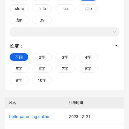
.store
.info
.cc
.site
.fun
.tv
长度
：
不限
2字
3字
4字
5字
6字
7字
8字
9字
10字
域名
注册时间
betterparenting.online
2023-12-21