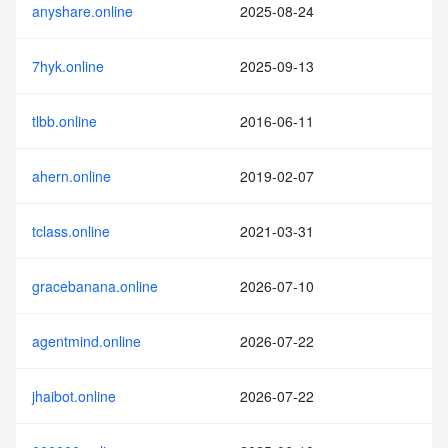
anyshare.online
2025-08-24
7hyk.online
2025-09-13
tlbb.online
2016-06-11
ahern.online
2019-02-07
tclass.online
2021-03-31
gracebanana.online
2026-07-10
agentmind.online
2026-07-22
jhaibot.online
2026-07-22