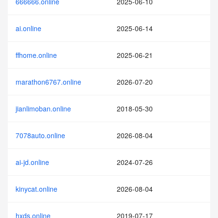
666666.online
2025-06-10
ai.online
2025-06-14
ffhome.online
2025-06-21
marathon6767.online
2026-07-20
jianlimoban.online
2018-05-30
7078auto.online
2026-08-04
ai-jd.online
2024-07-26
kinycat.online
2026-08-04
hxds.online
2019-07-17