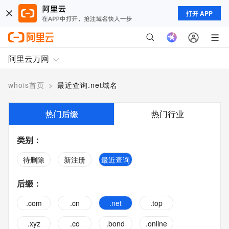
打开 APP
阿里云万网
whois首页
>
最近查询.net域名
热门后缀
热门行业
类别
：
待删除
新注册
最近查询
后缀
：
.com
.cn
.net
.top
.xyz
.co
.bond
.online