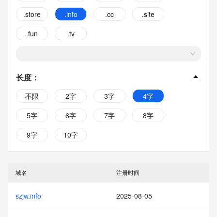
.store
.info
.cc
.site
.fun
.tv
长度
：
不限
2字
3字
4字
5字
6字
7字
8字
9字
10字
域名
注册时间
szjw.info
2025-08-05