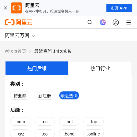
打开 APP
阿里云万网
whois首页
>
最近查询.info域名
热门后缀
热门行业
类别
：
待删除
新注册
最近查询
后缀
：
.com
.cn
.net
.top
.xyz
.co
.bond
.online