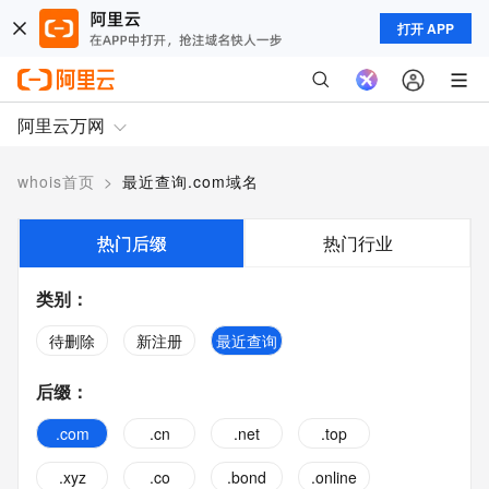
打开 APP
阿里云万网
whois首页
>
最近查询.com域名
热门后缀
热门行业
类别
：
待删除
新注册
最近查询
后缀
：
.com
.cn
.net
.top
.xyz
.co
.bond
.online