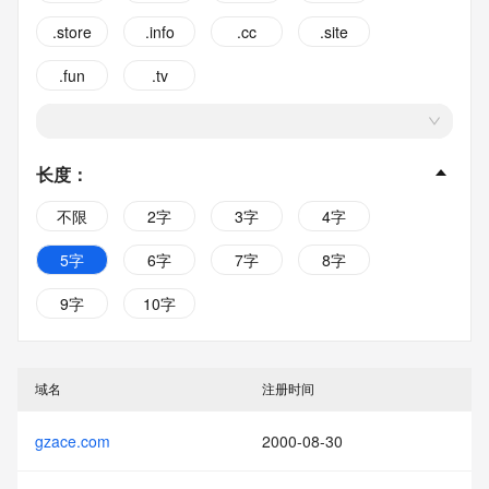
.store
.info
.cc
.site
.fun
.tv
长度
：
不限
2字
3字
4字
5字
6字
7字
8字
9字
10字
域名
注册时间
gzace.com
2000-08-30