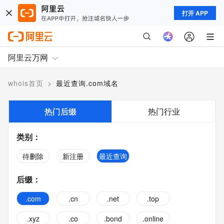
打开 APP
阿里云万网
whois首页
>
最近查询.com域名
热门后缀
热门行业
类别
：
待删除
新注册
最近查询
后缀
：
.com
.cn
.net
.top
.xyz
.co
.bond
.online