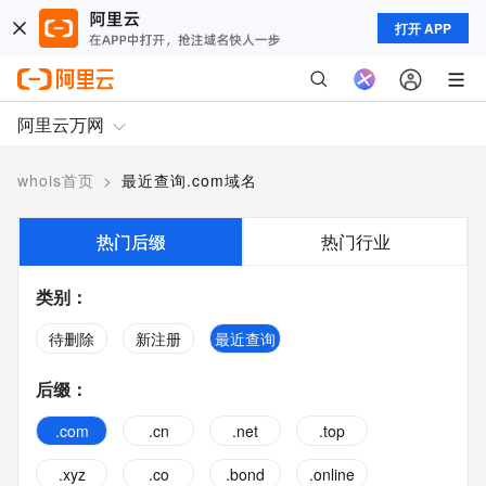
打开 APP
阿里云万网
whois首页
>
最近查询.com域名
热门后缀
热门行业
类别
：
待删除
新注册
最近查询
后缀
：
.com
.cn
.net
.top
.xyz
.co
.bond
.online