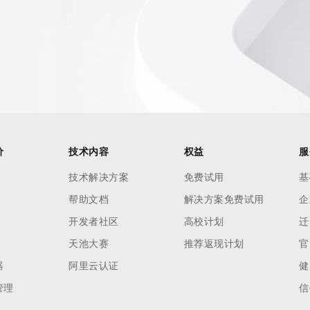
AI 应用
10分钟微调：让0.6B模型媲美235B模
多模态数据信
型
依托云原生高可用架构,实现Dify私有化部署
用1%尺寸在特定领域达到大模型90%以上效果
一个 AI 助手
超强辅助，Bol
即刻拥有 DeepSeek-R1 满血版
在企业官网、通讯软件中为客户提供 AI 客服
多种方案随心选，轻松解锁专属 DeepSeek
价
技术内容
权益
服
技术解决方案
免费试用
基
帮助文档
解决方案免费试用
企
开发者社区
高校计划
迁
天池大赛
推荐返现计划
官
器
阿里云认证
健
管理
信