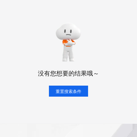
态智能体模型
旗舰 MoE 大模型，百万上下文与顶尖推理能力
图生视频，流
同享
万小智 AI 建站低至 15元/月
Qoder CN
AI 短剧/漫剧
云原生数据库 
快递物流查询
WordPress
成为服务伙
高校合作
点，立即开启云上创新
覆盖公网/内网、递归/权威、移动APP等全场景解析服务
送.CN域名，送备案服务码
基于千问大模型等，支持代码智能生成、研发智能问答
AI助力短剧
GLM-5.2
Wan2.7-T
Ubuntu
服务生态伙伴
视觉 Coding、空间感知、多模态思考等全面升级
1M上下文，专为长程任务能力而生
云工开物
企业应用
Works
Night Plan 支持 Qwen 3.8-Max
云原生大数据计算服务 MaxCompute
AI 办公
容器服务 Kub
NEW
Red Hat
30+ 款产品免费体验
Data Agent 驱动的一站式 Data+AI 开发治理平台
夜间 5 折，Qwen/Meoo/TokenPlan 客户专享
面向分析的企业级SaaS模式云数据仓库
AI智能应用
提供一站式管
科研合作
ERP
堂（旗舰版）
SUSE
智能客服
AI 应用构建
大模型原生
CRM
防护产品
2个月
自动承接线索
建站小程序
Qoder
大模型服务平台百炼-应用模版
OA 办公系统
HOT
NEW
面向真实软件
个人版上线、团队版降价；千问3.8-Max首发发尝鲜
丰富多元化的应用模版和解决方案
力提升
财税管理
模板建站
没有您想要的结果哦～
万有无界
大模型服务平台百炼-智能体
400电话
定制建站
的模型效果
灵活可视化地构建企业级 Agent
方案
广告营销
重置搜索条件
模板小程序
秒悟
人工智能平台 PAI
定制小程序
云端极速 AI 
新一代 AI 视频生成模型，深度适配广告营销等场景
AI Native 的算法工程平台，一站式完成建模、训练、推理服务部署
APP 开发
建站系统