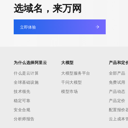
快速部署 Dify，高效搭建 
选域名，来万网
迁移与运维管理
10 分钟在聊天系统中增加
专有云
立即体验
为什么选择阿里云
大模型
产品和定
什么是云计算
大模型服务平台
全部产品
全球基础设施
千问大模型
免费试用
技术领先
模型市场
产品动态
稳定可靠
产品定价
安全合规
配置报价
分析师报告
云上成本