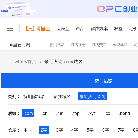
大模型
产品
解决方案
权益
定价
阿里云万网
热门活动
域名注册
域名交易
智能建站
定
大模型
产品
解决方案
权益
定价
云市场
伙伴
服务
了解阿里云
精选产品
精选解决方案
普惠上云
产品定价
精选商城
成为销售伙伴
售前咨询
为什么选择阿里云
千问AI平台
whois首页
>
最近查询.com域名
了解云产品的定价详情
大模型服务平台百炼
睿译宝，AI翻译排版一
普惠上云 官方力荐
分销伙伴
在线服务
网站建设
什么是云计算
大
大模型服务与应用平台
上传文档即自动完成翻译和
云服务器38元/年起，超
咨询伙伴
多端小程序
技术领先
热门后缀
云上成本管理
售后服务
轻量应用服务器
GLM-5.2：长任务时代
官方推荐返现计划
大模型
精选产品
精选解决方案
Salesforce 国际版订阅
稳定可靠
管理和优化成本
推荐新用户得奖励，单订单
销售伙伴合作计划
类别
：
待删除域名
新注域名
最近热门查询
自助服务
友盟天域
安全合规
人工智能与机器学习
AI
文本生成
云数据库 RDS
Hermes Agent，打造
云工开物
无影生态合作计划
在线服务
观测云
分析师报告
自主进化，持久记忆，越用
高校专属算力普惠，学生认
计算
互联网应用开发
后缀
：
.com
.cn
.net
.top
.xyz
.co
.bond
Qwen3.8-Max
HOT
Salesforce On Alibaba C
工单服务
智能体时代全能旗舰模型
Tuya 物联网平台阿里云
研究报告与白皮书
人工智能平台 PAI
快速拥有专属 OpenClaw
大模
Consulting Partner 合
大数据
容器
免费试用
短信专区
长度
：
不限
2字
3字
4字
5字
6字
7字
8
一站式AI开发、训练和推
蓝凌 OA
Qwen3.7-Plus
AI 大模型销售与服务生
现代化应用