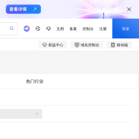
文档
备案
控制台
注册
登录
权益中心
域名控制台
移动端
验
作计划
器
AI 活动
专业服务
服务伙伴合作计划
开发者社区
加入我们
产品动态
服务平台百炼
阿里云 OPC 创新助力计划
一站式生成采购清单，支持单品或批量购买
可编辑精美 PPT 文稿
S产品伙伴计划（繁花）
峰会
CS
造的大模型服务与应用开发平台
Agency Agents：拥有专属领域专家
AI 生产力先锋
Al MaaS 服务伙伴赋能合作
域名
博文
Careers
PolarDB Agentic Database
至高可申请百万元
 轻松生成专业的 PPT
开启高性价比 AI 编程新体验
弹性可伸缩的云计算服务
先锋实践拓展 AI 生产力的边界
发布
多领域专家智能体,一键组建 AI 虚拟交付团队
Token 补贴，五大权
计划
海大会
伙伴信用分合作计划
商标
问答
社会招聘
热门行业
益加速 OPC 成功
帕鲁游戏服务器
SS
HappyHorse 打造一站式影视创作平台
飞天发布时刻
HOT
秒悟 Meoo CLI 支持一键部
划
备案
电子书
校园招聘
联机服务器，轻松开启游戏
视频创作，一键激活电商全链路生产力
稳定、安全、高性价比、高性能的云存储服务
所见，即是所愿
署项目至阿里云账号
可视化编排打通从文字构思到成片全链路闭环
更多支持
划
公司注册
镜像站
视频生成
语音识别与合成
 智能体与工作流应用
漫剧工坊：一站式动画创作平台
AI 实训营
Flink OSS 支持
合作伙伴培训与认证
划
上云迁移
站生成，高效打造优质广告素材
全接入的云上超级电脑
通过阿里云百炼高效搭建AI应用,助力高效开发
快速生产连贯的高质量长漫剧
从基础到进阶，Agent 创客手把手教你
AssumeRole 角色自定义
e-1.1-T2V
Qwen3-TTS-Flash
lScope
我要反馈
查询合作伙伴
畅细腻的高质量视频
离线语音合成大模型，多语言方言自适应，低延迟高稳定
n Alibaba Cloud ISV 合作
代维服务
建企业门户网站
10 分钟搭建微信、支付宝小程序
百炼 Qwen3.7-Flash 系列模
创新加速
ope
登录合作伙伴管理后台
我要建议
站，无忧落地极速上线
以可视化方式快速构建移动和 PC 门户网站
国内短信简单易用，安全可靠，秒级触达，全球覆盖200+国家和地区。
高效部署网站，快速应用到小程序
型发布
e-1.1-I2V
Cosyvoice-V3-Flash