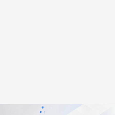
安全
畅自然，细节丰富
高表现力语音合成大模型，语音克隆听感自然
我要投诉
PolarDB
上云场景组合购
伴
Qoder CN V1.7.0 发布
漫剧创作，剧本、分镜、视频高效生成
100%兼容MySQL、PostgreSQL，兼容Oracle，支持集中和分布式
覆盖90%+业务场景，专享组合折扣价
2V
VPN
Fun-ASR
文戏情感细腻自然，动作戏激烈拳拳到肉，实现更强表演能力
支持中英文自由切换，具备更强的噪声鲁棒性
ernetes 版 ACK
云聚AI 严选权益
云安全中心 AI BAS 智能自动
SSL 证书
，一键激活高效办公新体验
理容器应用的 K8s 服务
精选AI产品，从模型到应用全链提效
化模拟渗透攻击产品发布
堡垒机
AI 用量加速计划
DataWorks ChatBI 会话支持
应用
防火墙
、识别商机，让客服更高效、服务更出色。
新老同享，达量后返
上传临时文件分析
千问办公
主机安全
NEW
的智能体编程平台
一站式AI生产力平台
AI 应用及服务市场
伶鹊
企业级人与Agent协作平台，接入和调度多个数字员工
智能客服平台，对话机器人、对话分析、智能外呼
AI 应用
大模型服务平台百炼 - 全妙
大模型
应用创作平台
多模态内容创作工具，已接入 DeepSeek
自然语言处理
数据标注
机器学习