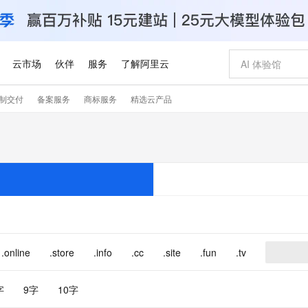
云市场
伙伴
服务
了解阿里云
制交付
备案服务
商标服务
精选云产品
AI 特惠
数据与 API
成为产品伙伴
企业增值服务
最佳实践
价格计算器
AI 场景体
基础软件
产品伙伴合
阿里云认证
市场活动
配置报价
大模型
自助选配和估算价格
步到位
智启 AI 普惠权益
产品生态集成认证中心
企业支持计划
云上春晚
域名与网站
Qwen Audio：打造专属 AI 语音助手
千问官方 MaaS 平台，为开发者和 Agent 而生，新用户赠送 1 亿 + tokens 额度
一句话生成原生
AI Coding
阿里云Maa
2026 阿里云
云服务器 E
为企业打
数据集
Windows
大模型认证
模型
NEW
NEW
格式还原
值低价云产品抢先购
至高享 1亿+免费 tokens，加速 Al 应用落地
提供智能易用的域名与建站服务
Qwen-Audio-3.0-Realtime 端到端实时语音角色扮演
输入一句话想法,
智能编程，一键
安全可靠、
产品生态伙伴
专家技术服务
云上奥运之旅
弹性计算合作
阿里云中企出
手机三要素
宝塔 Linux
全部认证
价格优势
开源旗舰模型
即刻拥有 DeepSeek-V4-Pro
阿里云 OPC 创新助力计划
千问大模型
一键部署幻兽
AI 电商营销
对象存储 O
大模型
产品生态伙伴工作台
企业增值服务台
云栖战略参考
云存储合作计
云栖大会
身份实名认证
CentOS
训练营
推动算力普惠，释放技术红利
最高返9万
真正可用的 1M 上下文,一次完成代码全链路开发
快速构建应用程序和网站，即刻迈出上云第一步
轻松解锁专属 DeepSeek-V4-Pro
至高百万元 Token 补贴，加速一人公司成长
多元化、高性能、安全可靠的大模型服务
一键购买专属
从图文生成到
云上的中国
数据库合作计
活动全景
短信
Docker
图片和
自进化智能体
5 分钟轻松部署专属 QwenPaw
Token Plan 模型订阅计划
数字证书管理服务（原SSL证书）
高效搭建 AI
AI 广告创作
无影云电脑
企业成长
NEW
HOT
信息公告
看见新力量
云网络合作计
OCR 文字识别
JAVA
越聪明
证享300元代金券
全托管，含MySQL、PostgreSQL、SQL Server、MariaDB多引擎
Qwen3.8-Max 首发尝鲜，限时加量 10 倍，夜间低至2折
实现全站 HTTPS，呈现可信的 Web 访问
从聊天伙伴进化为能主动干活的本地数字员工
图文、视频一
随时随地安
.online
.store
.info
.cc
.site
.fun
.tv
Kimi-K3
HappyHors
NEW
魔搭 Mode
loud
服务实践
官网公告
Kimi 最新旗舰模型，长程编程与推理利器
让文字生成流
金融模力时刻
Salesforce O
版
发票查验
全能环境
Claude Code + GStack 打造工程团队
千问办公，限时限量积分加倍
Qoder
低代码高效构
AI 建站
短信服务
型
NEW
作计划
计划
创新中心
魔搭 ModelSc
字
9字
10字
健康状态
理服务
让AI从“聊天伙伴”进化为能干活的“数字员工”
安装技能 GStack，拥有专属 AI 工程团队
你的AI工作搭子，覆盖日常办公高频场景
面向真实软件的智能体编程平台
0 代码专业建
客户案例
天气预报查询
操作系统
Deepseek-v4-pro
HappyHors
态合作计划