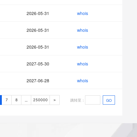
2026-05-31
whois
2026-05-31
whois
2026-05-31
whois
2027-05-30
whois
2027-06-28
whois
跳转至
：
7
8
250000
GO
...
>