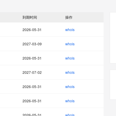
态智能体模型
旗舰 MoE 大模型，百万上下文与顶尖推理能力
图生视频，流
同享
万小智 AI 建站低至 15元/月
Qoder CN
AI 短剧/漫剧
云原生数据库 
快递物流查询
WordPress
成为服务伙
高校合作
点，立即开启云上创新
覆盖公网/内网、递归/权威、移动APP等全场景解析服务
送.CN域名，送备案服务码
基于千问大模型等，支持代码智能生成、研发智能问答
AI助力短剧
GLM-5.2
Wan2.7-T
Ubuntu
服务生态伙伴
到期时间
操作
视觉 Coding、空间感知、多模态思考等全面升级
1M上下文，专为长程任务能力而生
云工开物
企业应用
Works
Night Plan 支持 Qwen 3.8-Max
云原生大数据计算服务 MaxCompute
AI 办公
容器服务 Kub
NEW
Red Hat
30+ 款产品免费体验
Data Agent 驱动的一站式 Data+AI 开发治理平台
夜间 5 折，Qwen/Meoo/TokenPlan 客户专享
面向分析的企业级SaaS模式云数据仓库
AI智能应用
提供一站式管
科研合作
2026-05-31
whois
ERP
堂（旗舰版）
SUSE
智能客服
AI 应用构建
大模型原生
CRM
防护产品
2个月
自动承接线索
2027-03-09
whois
建站小程序
Qoder
大模型服务平台百炼-应用模版
OA 办公系统
HOT
NEW
面向真实软件
个人版上线、团队版降价；千问3.8-Max首发发尝鲜
丰富多元化的应用模版和解决方案
力提升
2026-05-31
whois
财税管理
模板建站
万有无界
大模型服务平台百炼-智能体
400电话
定制建站
的模型效果
灵活可视化地构建企业级 Agent
2027-07-02
whois
方案
广告营销
模板小程序
秒悟
人工智能平台 PAI
2026-05-31
whois
定制小程序
云端极速 AI 
新一代 AI 视频生成模型，深度适配广告营销等场景
AI Native 的算法工程平台，一站式完成建模、训练、推理服务部署
APP 开发
2026-05-31
whois
建站系统
2026-05-31
whois