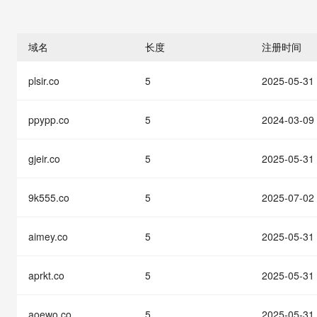
存储
天池大赛
能看、能想、能动手的多模
云解析DNS
解决方案免费试用 新老
电子合同
最高领取价值200元试用
安全
网络与CDN
AI 算法大赛
Qwen3-VL-Plus
畅捷通
域名
长度
注册时间
大数据开发治理平台 Data
AI 产品 免费试用
网络
安全
云开发大赛
Tableau 订阅
1亿+ 大模型 tokens 和 
plsir.co
5
2025-05-31
可观测
入门学习赛
中间件
AI空中课堂在线直播课
云防火墙
140+云产品 免费试用
大模型服务
上云与迁云
云原生的云上边界网络安全
产品新客免费试用，最长1
数据库
ppypp.co
5
2024-03-09
生态解决方案
千问AI平台-Token Plan
企业出海
大模型ACA认证体验
大数据计算
助力企业全员 AI 认知与能
gjeir.co
5
2025-05-31
行业生态解决方案
政企业务
媒体服务
千问AI平台-模型体验
开发者生态解决方案
在线体验全尺寸、多种模态
9k555.co
5
2025-07-02
企业服务与云通信
AI 开发和 AI 应用解决
Happy 系列大模型
域名与网站
aimey.co
5
2025-05-31
终端用户计算
aprkt.co
5
2025-05-31
Serverless
大模型解决方案
aoewo.co
5
2025-05-31
开发工具