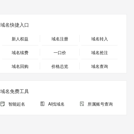
安全
畅自然，细节丰富
高表现力语音合成大模型，语音克隆听感自然
我要投诉
PolarDB
上云场景组合购
Milvus 弹性伸缩功能新增节
伴
漫剧创作，剧本、分镜、视频高效生成
100%兼容MySQL、PostgreSQL，兼容Oracle，支持集中和分布式
覆盖90%+业务场景，专享组合折扣价
点支持范围
2V
VPN
Fun-ASR
文戏情感细腻自然，动作戏激烈拳拳到肉，实现更强表演能力
支持中英文自由切换，具备更强的噪声鲁棒性
ernetes 版 ACK
云聚AI 严选权益
AI 原生数据库服务发布
域名快捷入口
SSL 证书
，一键激活高效办公新体验
理容器应用的 K8s 服务
精选AI产品，从模型到应用全链提效
Agent 数据网关
堡垒机
新人权益
域名注册
域名转入
AI 用量加速计划
云原生数据库 PolarDB
应用
防火墙
、识别商机，让客服更高效、服务更出色。
新老同享，达量后返
Agentic Database 发布
域名续费
一口价
域名抢注
千问办公
主机安全
NEW
的智能体编程平台
一站式AI生产力平台
域名回购
价格总览
域名查询
AI 应用及服务市场
伶鹊
企业级人与Agent协作平台，接入和调度多个数字员工
智能客服平台，对话机器人、对话分析、智能外呼
AI 应用
域名免费工具
大模型服务平台百炼 - 全妙
大模型
应用创作平台
多模态内容创作工具，已接入 DeepSeek
智能起名
AI找域名
所属账号查询
自然语言处理
数据标注
机器学习