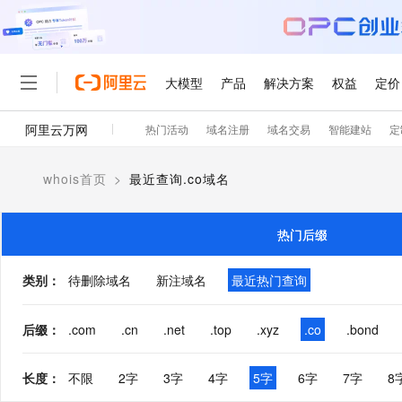
大模型
产品
解决方案
权益
定价
阿里云万网
热门活动
域名注册
域名交易
智能建站
定
大模型
产品
解决方案
权益
定价
云市场
伙伴
服务
了解阿里云
精选产品
精选解决方案
普惠上云
产品定价
精选商城
成为销售伙伴
售前咨询
为什么选择阿里云
千问AI平台
whois首页
>
最近查询.co域名
了解云产品的定价详情
大模型服务平台百炼
千问办公，解锁你的工作
普惠上云 官方力荐
分销伙伴
在线服务
网站建设
什么是云计算
大
大模型服务与应用平台
企业级Agent产品，直接
云服务器38元/年起，超
咨询伙伴
多端小程序
技术领先
热门后缀
云上成本管理
售后服务
轻量应用服务器
Agency Agents：拥
官方推荐返现计划
大模型
精选产品
精选解决方案
Salesforce 国际版订阅
稳定可靠
管理和优化成本
推荐新用户得奖励，单订单
销售伙伴合作计划
类别
：
待删除域名
新注域名
最近热门查询
自助服务
友盟天域
安全合规
人工智能与机器学习
AI
文本生成
云数据库 RDS
HappyHorse 打造一
云工开物
无影生态合作计划
在线服务
观测云
分析师报告
高校专属算力普惠，学生认
计算
互联网应用开发
后缀
：
.com
.cn
.net
.top
.xyz
.co
.bond
Qwen3.8-Max
HOT
Salesforce On Alibaba C
工单服务
智能体时代全能旗舰模型
Tuya 物联网平台阿里云
研究报告与白皮书
人工智能平台 PAI
快速拥有专属 OpenClaw
大模
Consulting Partner 合
大数据
容器
免费试用
短信专区
长度
：
不限
2字
3字
4字
5字
6字
7字
8
一站式AI开发、训练和推
蓝凌 OA
Qwen3.7-Plus
AI 大模型销售与服务生
现代化应用