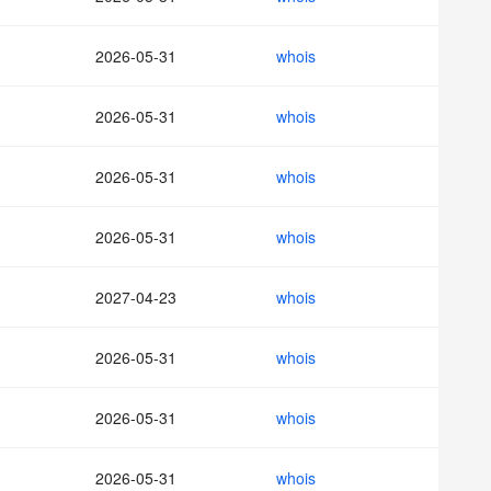
AI 应用
10分钟微调：让0.6B模型媲美235B模
多模态数据信
型
依托云原生高可用架构,实现Dify私有化部署
2026-05-31
whois
用1%尺寸在特定领域达到大模型90%以上效果
一个 AI 助手
超强辅助，Bol
即刻拥有 DeepSeek-R1 满血版
在企业官网、通讯软件中为客户提供 AI 客服
2026-05-31
whois
多种方案随心选，轻松解锁专属 DeepSeek
2026-05-31
whois
2026-05-31
whois
2027-04-23
whois
2026-05-31
whois
2026-05-31
whois
2026-05-31
whois