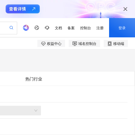
文档
备案
控制台
注册
登录
权益中心
域名控制台
移动端
验
作计划
器
AI 活动
专业服务
服务伙伴合作计划
开发者社区
加入我们
产品动态
服务平台百炼
阿里云 OPC 创新助力计划
一站式生成采购清单，支持单品或批量购买
io：打造专属 AI 语音助手
S产品伙伴计划（繁花）
峰会
CS
造的大模型服务与应用开发平台
一句话生成原生可编辑精美 PPT 文稿
AI 生产力先锋
Al MaaS 服务伙伴赋能合作
域名
博文
Careers
至高可申请百万元
Qwen3.8-Max 模型上线
开启高性价比 AI 编程新体验
弹性可伸缩的云计算服务
Qwen-Audio-3.0-Realtime 端到端实时语音角色扮演
输入一句话想法, 轻松生成专业的 PPT
先锋实践拓展 AI 生产力的边界
Token 补贴，五大权
计划
海大会
伙伴信用分合作计划
商标
问答
社会招聘
热门行业
益加速 OPC 成功
eek-V4-Pro
SS
一键部署幻兽帕鲁游戏服务器
飞天发布时刻
HOT
Open Search 向量检索版支
划
备案
电子书
校园招聘
pSeek-V4-Pro
视频创作，一键激活电商全链路生产力
稳定、安全、高性价比、高性能的云存储服务
一键购买专属联机服务器，轻松开启游戏
所见，即是所愿
持视频检索 Pipeline 功能
更多支持
划
公司注册
镜像站
视频生成
语音识别与合成
专属 QwenPaw
漫剧工坊：一站式动画创作平台
AI 实训营
HOT
应用身份服务 (IDaaS)
合作伙伴培训与认证
划
上云迁移
站生成，高效打造优质广告素材
全接入的云上超级电脑
从聊天伙伴进化为能主动干活的本地数字员工
快速生产连贯的高质量长漫剧
从基础到进阶，Agent 创客手把手教你
OpenClaw 管理能力上线
e-1.1-T2V
Qwen3-TTS-Flash
lScope
我要反馈
查询合作伙伴
畅细腻的高质量视频
离线语音合成大模型，多语言方言自适应，低延迟高稳定
n Alibaba Cloud ISV 合作
代维服务
建企业门户网站
10 分钟搭建微信、支付宝小程序
MaxCompute MaxFrame 提
创新加速
ope
登录合作伙伴管理后台
我要建议
站，无忧落地极速上线
以可视化方式快速构建移动和 PC 门户网站
国内短信简单易用，安全可靠，秒级触达，全球覆盖200+国家和地区。
高效部署网站，快速应用到小程序
供自动弹性内存功能
e-1.1-I2V
Cosyvoice-V3-Flash