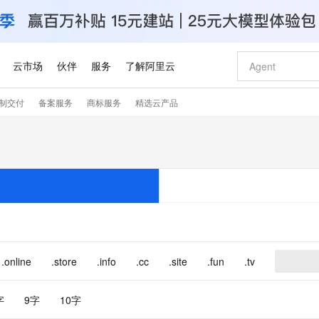
云市场
伙伴
服务
了解阿里云
制交付
备案服务
商标服务
精选云产品
AI 特惠
数据与 API
成为产品伙伴
企业增值服务
最佳实践
价格计算器
AI 场景体
基础软件
产品伙伴合
阿里云认证
市场活动
配置报价
大模型
自助选配和估算价格
新方式
睿译宝，AI翻译排版一步到位
智启 AI 普惠权益
产品生态集成认证中心
企业支持计划
云上春晚
域名与网站
千问官方 MaaS 平台，为开发者和 Agent 而生，新用户赠送 1 亿 + tokens 额度
Qwen Aud
AI Coding
阿里云Maa
2026 阿里云
云服务器 E
为企业打
数据集
Windows
大模型认证
模型
NEW
NEW
交付可用成果
值低价云产品抢先购
上传文档即自动完成翻译和格式还原
至高享 1亿+免费 tokens，加速 Al 应用落地
提供智能易用的域名与建站服务
智能编程，一键
安全可靠、
产品生态伙伴
专家技术服务
云上奥运之旅
弹性计算合作
阿里云中企出
手机三要素
宝塔 Linux
全部认证
价格优势
有专属领域专家
GLM-5.2：长任务时代开源旗舰模型
阿里云 OPC 创新助力计划
千问大模型
即刻拥有 DeepS
AI 电商营销
对象存储 O
大模型
产品生态伙伴工作台
企业增值服务台
云栖战略参考
云存储合作计
云栖大会
身份实名认证
CentOS
训练营
推动算力普惠，释放技术红利
最高返9万
多领域专家智能体,一键组建 AI 虚拟交付团队
快速构建应用程序和网站，即刻迈出上云第一步
至高百万元 Token 补贴，加速一人公司成长
多元化、高性能、安全可靠的大模型服务
真正可用的 1M 上下文,一次完成代码全链路开发
轻松解锁专属 Dee
从图文生成到
云上的中国
数据库合作计
活动全景
短信
Docker
图片和
站式影视创作平台
Hermes Agent，打造自进化智能体
Token Plan 模型订阅计划
数字证书管理服务（原SSL证书）
5 分钟轻松部署
AI 广告创作
无影云电脑
企业成长
NEW
信息公告
看见新力量
云网络合作计
OCR 文字识别
JAVA
证享300元代金券
可视化编排打通从文字构思到成片全链路闭环
全托管，含MySQL、PostgreSQL、SQL Server、MariaDB多引擎
自主进化，持久记忆，越用越聪明
Qwen3.8-Max 首发尝鲜，限时加量 10 倍，夜间低至2折
实现全站HTTPS，呈现可信的WEB访问
图文、视频一
随时随地安
.online
.store
.info
.cc
.site
.fun
.tv
Kimi-K3
HappyHors
NEW
魔搭 Mode
loud
服务实践
官网公告
Kimi 最新旗舰模型，长程编程与推理利器
让文字生成流
金融模力时刻
Salesforce O
版
发票查验
全能环境
Claude Code + GStack 打造工程团队
千问办公，限时限量积分加倍
Qoder
低代码高效构
AI 建站
短信服务
型
NEW
作计划
计划
创新中心
魔搭 ModelSc
字
9字
10字
健康状态
理服务
让AI从“聊天伙伴”进化为能干活的“数字员工”
安装技能 GStack，拥有专属 AI 工程团队
你的AI工作搭子，覆盖日常办公高频场景
面向真实软件的智能体编程平台
0 代码专业建
客户案例
天气预报查询
操作系统
Deepseek-v4-pro
HappyHors
态合作计划