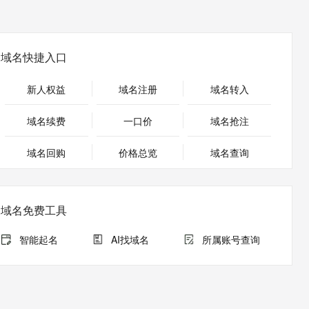
安全
畅自然，细节丰富
高表现力语音合成大模型，语音克隆听感自然
我要投诉
PolarDB
上云场景组合购
伴
Qoder CN V1.7.0 发布
漫剧创作，剧本、分镜、视频高效生成
100%兼容MySQL、PostgreSQL，兼容Oracle，支持集中和分布式
覆盖90%+业务场景，专享组合折扣价
2V
VPN
Fun-ASR
文戏情感细腻自然，动作戏激烈拳拳到肉，实现更强表演能力
支持中英文自由切换，具备更强的噪声鲁棒性
ernetes 版 ACK
云聚AI 严选权益
云安全中心 AI BAS 智能自动
域名快捷入口
SSL 证书
，一键激活高效办公新体验
理容器应用的 K8s 服务
精选AI产品，从模型到应用全链提效
化模拟渗透攻击产品发布
堡垒机
新人权益
域名注册
域名转入
AI 用量加速计划
DataWorks ChatBI 会话支持
应用
防火墙
、识别商机，让客服更高效、服务更出色。
新老同享，达量后返
上传临时文件分析
域名续费
一口价
域名抢注
千问办公
主机安全
NEW
的智能体编程平台
一站式AI生产力平台
域名回购
价格总览
域名查询
AI 应用及服务市场
伶鹊
企业级人与Agent协作平台，接入和调度多个数字员工
智能客服平台，对话机器人、对话分析、智能外呼
AI 应用
域名免费工具
大模型服务平台百炼 - 全妙
大模型
应用创作平台
多模态内容创作工具，已接入 DeepSeek
智能起名
AI找域名
所属账号查询
自然语言处理
数据标注
机器学习