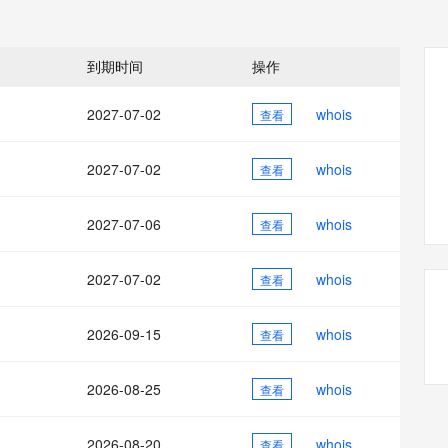
态智能体模型
旗舰 MoE 大模型，百万上下文与顶尖推理能力
图生视频，流
同享
万小智 AI 建站低至 15元/月
Qoder CN
AI 短剧/漫剧
云原生数据库 
快递物流查询
WordPress
成为服务伙
高校合作
点，立即开启云上创新
覆盖公网/内网、递归/权威、移动APP等全场景解析服务
送.CN域名，送备案服务码
基于千问大模型等，支持代码智能生成、研发智能问答
AI助力短剧
GLM-5.2
Wan2.7-T
Ubuntu
服务生态伙伴
到期时间
操作
视觉 Coding、空间感知、多模态思考等全面升级
1M上下文，专为长程任务能力而生
云工开物
企业应用
Works
Night Plan 支持 Qwen 3.8-Max
云原生大数据计算服务 MaxCompute
AI 办公
容器服务 Kub
NEW
Red Hat
30+ 款产品免费体验
Data Agent 驱动的一站式 Data+AI 开发治理平台
夜间 5 折，Qwen/Meoo/TokenPlan 客户专享
面向分析的企业级SaaS模式云数据仓库
AI智能应用
提供一站式管
科研合作
2027-07-02
whois
查看
ERP
堂（旗舰版）
SUSE
智能客服
AI 应用构建
大模型原生
CRM
防护产品
2个月
自动承接线索
2027-07-02
whois
查看
建站小程序
Qoder
大模型服务平台百炼-应用模版
OA 办公系统
HOT
NEW
面向真实软件
个人版上线、团队版降价；千问3.8-Max首发发尝鲜
丰富多元化的应用模版和解决方案
力提升
2027-07-06
whois
财税管理
查看
模板建站
万有无界
大模型服务平台百炼-智能体
400电话
定制建站
的模型效果
灵活可视化地构建企业级 Agent
2027-07-02
whois
查看
方案
广告营销
模板小程序
秒悟
人工智能平台 PAI
2026-09-15
whois
定制小程序
查看
云端极速 AI 
新一代 AI 视频生成模型，深度适配广告营销等场景
AI Native 的算法工程平台，一站式完成建模、训练、推理服务部署
APP 开发
2026-08-25
whois
查看
建站系统
2026-08-20
whois
查看