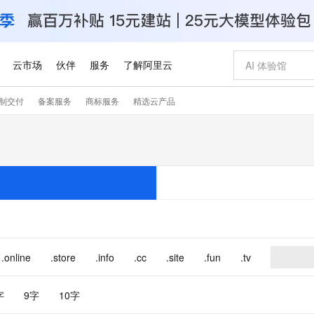
云市场
伙伴
服务
了解阿里云
制交付
备案服务
商标服务
精选云产品
AI 特惠
数据与 API
成为产品伙伴
企业增值服务
最佳实践
价格计算器
AI 场景体
基础软件
产品伙伴合
阿里云认证
市场活动
配置报价
大模型
自助选配和估算价格
步到位
智启 AI 普惠权益
产品生态集成认证中心
企业支持计划
云上春晚
域名与网站
Qwen Audio：打造专属 AI 语音助手
千问官方 MaaS 平台，为开发者和 Agent 而生，新用户赠送 1 亿 + tokens 额度
一句话生成原生
AI Coding
阿里云Maa
2026 阿里云
云服务器 E
为企业打
数据集
Windows
大模型认证
模型
NEW
NEW
格式还原
值低价云产品抢先购
至高享 1亿+免费 tokens，加速 Al 应用落地
提供智能易用的域名与建站服务
Qwen-Audio-3.0-Realtime 端到端实时语音角色扮演
输入一句话想法,
智能编程，一键
安全可靠、
产品生态伙伴
专家技术服务
云上奥运之旅
弹性计算合作
阿里云中企出
手机三要素
宝塔 Linux
全部认证
价格优势
开源旗舰模型
即刻拥有 DeepSeek-V4-Pro
阿里云 OPC 创新助力计划
千问大模型
一键部署幻兽
AI 电商营销
对象存储 O
大模型
产品生态伙伴工作台
企业增值服务台
云栖战略参考
云存储合作计
云栖大会
身份实名认证
CentOS
训练营
推动算力普惠，释放技术红利
最高返9万
真正可用的 1M 上下文,一次完成代码全链路开发
快速构建应用程序和网站，即刻迈出上云第一步
轻松解锁专属 DeepSeek-V4-Pro
至高百万元 Token 补贴，加速一人公司成长
多元化、高性能、安全可靠的大模型服务
一键购买专属
从图文生成到
云上的中国
数据库合作计
活动全景
短信
Docker
图片和
自进化智能体
5 分钟轻松部署专属 QwenPaw
Token Plan 模型订阅计划
数字证书管理服务（原SSL证书）
高效搭建 AI
AI 广告创作
无影云电脑
企业成长
NEW
HOT
信息公告
看见新力量
云网络合作计
OCR 文字识别
JAVA
越聪明
证享300元代金券
全托管，含MySQL、PostgreSQL、SQL Server、MariaDB多引擎
Qwen3.8-Max 首发尝鲜，限时加量 10 倍，夜间低至2折
实现全站 HTTPS，呈现可信的 Web 访问
从聊天伙伴进化为能主动干活的本地数字员工
图文、视频一
随时随地安
.online
.store
.info
.cc
.site
.fun
.tv
Kimi-K3
HappyHors
NEW
魔搭 Mode
loud
服务实践
官网公告
Kimi 最新旗舰模型，长程编程与推理利器
让文字生成流
金融模力时刻
Salesforce O
版
发票查验
全能环境
Claude Code + GStack 打造工程团队
千问办公，限时限量积分加倍
Qoder
低代码高效构
AI 建站
短信服务
型
NEW
作计划
计划
创新中心
魔搭 ModelSc
字
9字
10字
健康状态
理服务
让AI从“聊天伙伴”进化为能干活的“数字员工”
安装技能 GStack，拥有专属 AI 工程团队
你的AI工作搭子，覆盖日常办公高频场景
面向真实软件的智能体编程平台
0 代码专业建
客户案例
天气预报查询
操作系统
Deepseek-v4-pro
HappyHors
态合作计划