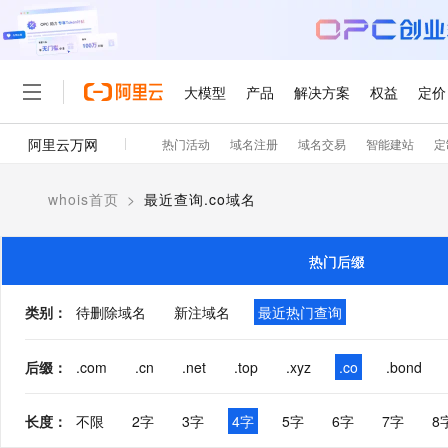
大模型
产品
解决方案
权益
定价
阿里云万网
热门活动
域名注册
域名交易
智能建站
定
大模型
产品
解决方案
权益
定价
云市场
伙伴
服务
了解阿里云
精选产品
精选解决方案
普惠上云
产品定价
精选商城
成为销售伙伴
售前咨询
为什么选择阿里云
千问AI平台
whois首页
>
最近查询.co域名
了解云产品的定价详情
大模型服务平台百炼
睿译宝，AI翻译排版一
普惠上云 官方力荐
分销伙伴
在线服务
网站建设
什么是云计算
大
大模型服务与应用平台
上传文档即自动完成翻译和
云服务器38元/年起，超
咨询伙伴
多端小程序
技术领先
热门后缀
云上成本管理
售后服务
轻量应用服务器
GLM-5.2：长任务时代
官方推荐返现计划
大模型
精选产品
精选解决方案
Salesforce 国际版订阅
稳定可靠
管理和优化成本
推荐新用户得奖励，单订单
销售伙伴合作计划
类别
：
待删除域名
新注域名
最近热门查询
自助服务
友盟天域
安全合规
人工智能与机器学习
AI
文本生成
云数据库 RDS
Hermes Agent，打造
云工开物
无影生态合作计划
在线服务
观测云
分析师报告
自主进化，持久记忆，越用
高校专属算力普惠，学生认
计算
互联网应用开发
后缀
：
.com
.cn
.net
.top
.xyz
.co
.bond
Qwen3.8-Max
HOT
Salesforce On Alibaba C
工单服务
智能体时代全能旗舰模型
Tuya 物联网平台阿里云
研究报告与白皮书
人工智能平台 PAI
快速拥有专属 OpenClaw
大模
Consulting Partner 合
大数据
容器
免费试用
短信专区
长度
：
不限
2字
3字
4字
5字
6字
7字
8
一站式AI开发、训练和推
蓝凌 OA
Qwen3.7-Plus
AI 大模型销售与服务生
现代化应用