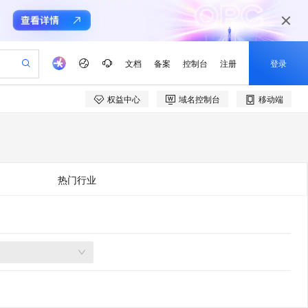
文档
备案
控制台
注册
登录
权益中心
域名控制台
移动端
验
作计划
器
AI 活动
专业服务
服务伙伴合作计划
开发者社区
加入我们
产品动态
服务平台百炼
阿里云 OPC 创新助力计划
一站式生成采购清单，支持单品或批量购买
可编辑精美 PPT 文稿
S产品伙伴计划（繁花）
峰会
CS
造的大模型服务与应用开发平台
Agency Agents：拥有专属领域专家
AI 生产力先锋
Al MaaS 服务伙伴赋能合作
域名
博文
Careers
PolarDB Agentic Database
至高可申请百万元
 轻松生成专业的 PPT
开启高性价比 AI 编程新体验
弹性可伸缩的云计算服务
先锋实践拓展 AI 生产力的边界
发布
多领域专家智能体,一键组建 AI 虚拟交付团队
Token 补贴，五大权
计划
海大会
伙伴信用分合作计划
商标
问答
社会招聘
热门行业
益加速 OPC 成功
帕鲁游戏服务器
SS
HappyHorse 打造一站式影视创作平台
飞天发布时刻
HOT
秒悟 Meoo CLI 支持一键部
划
备案
电子书
校园招聘
联机服务器，轻松开启游戏
视频创作，一键激活电商全链路生产力
稳定、安全、高性价比、高性能的云存储服务
所见，即是所愿
署项目至阿里云账号
可视化编排打通从文字构思到成片全链路闭环
更多支持
划
公司注册
镜像站
视频生成
语音识别与合成
 智能体与工作流应用
漫剧工坊：一站式动画创作平台
AI 实训营
Flink OSS 支持
合作伙伴培训与认证
划
上云迁移
站生成，高效打造优质广告素材
全接入的云上超级电脑
通过阿里云百炼高效搭建AI应用,助力高效开发
快速生产连贯的高质量长漫剧
从基础到进阶，Agent 创客手把手教你
AssumeRole 角色自定义
e-1.1-T2V
Qwen3-TTS-Flash
lScope
我要反馈
查询合作伙伴
畅细腻的高质量视频
离线语音合成大模型，多语言方言自适应，低延迟高稳定
n Alibaba Cloud ISV 合作
代维服务
建企业门户网站
10 分钟搭建微信、支付宝小程序
百炼 Qwen3.7-Flash 系列模
创新加速
ope
登录合作伙伴管理后台
我要建议
站，无忧落地极速上线
以可视化方式快速构建移动和 PC 门户网站
国内短信简单易用，安全可靠，秒级触达，全球覆盖200+国家和地区。
高效部署网站，快速应用到小程序
型发布
e-1.1-I2V
Cosyvoice-V3-Flash