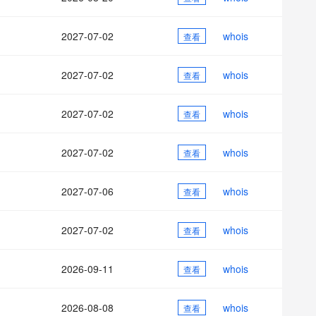
AI 应用
10分钟微调：让0.6B模型媲美235B模
多模态数据信
型
依托云原生高可用架构,实现Dify私有化部署
2027-07-02
whois
用1%尺寸在特定领域达到大模型90%以上效果
查看
一个 AI 助手
超强辅助，Bol
即刻拥有 DeepSeek-R1 满血版
在企业官网、通讯软件中为客户提供 AI 客服
2027-07-02
whois
查看
多种方案随心选，轻松解锁专属 DeepSeek
2027-07-02
whois
查看
2027-07-02
whois
查看
2027-07-06
whois
查看
2027-07-02
whois
查看
2026-09-11
whois
查看
2026-08-08
whois
查看