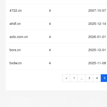
4722.cn
4
2007-10-07
ahdf.cn
4
2025-12-14
aolo.com.cn
4
2026-01-01
bors.cn
4
2025-12-01
bxdw.cn
4
2025-11-08
1
3
4
5
...
<