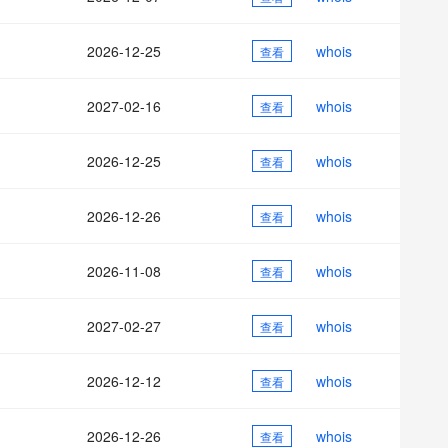
AI 应用
10分钟微调：让0.6B模型媲美235B模
多模态数据信
型
依托云原生高可用架构,实现Dify私有化部署
2026-12-25
whois
用1%尺寸在特定领域达到大模型90%以上效果
查看
一个 AI 助手
超强辅助，Bol
即刻拥有 DeepSeek-R1 满血版
在企业官网、通讯软件中为客户提供 AI 客服
2027-02-16
whois
查看
多种方案随心选，轻松解锁专属 DeepSeek
2026-12-25
whois
查看
2026-12-26
whois
查看
2026-11-08
whois
查看
2027-02-27
whois
查看
2026-12-12
whois
查看
2026-12-26
whois
查看