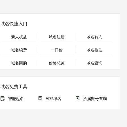
安全
畅自然，细节丰富
高表现力语音合成大模型，语音克隆听感自然
我要投诉
PolarDB
上云场景组合购
Milvus 弹性伸缩功能新增节
伴
漫剧创作，剧本、分镜、视频高效生成
100%兼容MySQL、PostgreSQL，兼容Oracle，支持集中和分布式
覆盖90%+业务场景，专享组合折扣价
点支持范围
2V
VPN
Fun-ASR
文戏情感细腻自然，动作戏激烈拳拳到肉，实现更强表演能力
支持中英文自由切换，具备更强的噪声鲁棒性
ernetes 版 ACK
云聚AI 严选权益
AI 原生数据库服务发布
域名快捷入口
SSL 证书
，一键激活高效办公新体验
理容器应用的 K8s 服务
精选AI产品，从模型到应用全链提效
Agent 数据网关
堡垒机
新人权益
域名注册
域名转入
AI 用量加速计划
云原生数据库 PolarDB
应用
防火墙
、识别商机，让客服更高效、服务更出色。
新老同享，达量后返
Agentic Database 发布
域名续费
一口价
域名抢注
千问办公
主机安全
NEW
的智能体编程平台
一站式AI生产力平台
域名回购
价格总览
域名查询
AI 应用及服务市场
伶鹊
企业级人与Agent协作平台，接入和调度多个数字员工
智能客服平台，对话机器人、对话分析、智能外呼
AI 应用
域名免费工具
大模型服务平台百炼 - 全妙
大模型
应用创作平台
多模态内容创作工具，已接入 DeepSeek
智能起名
AI找域名
所属账号查询
自然语言处理
数据标注
机器学习