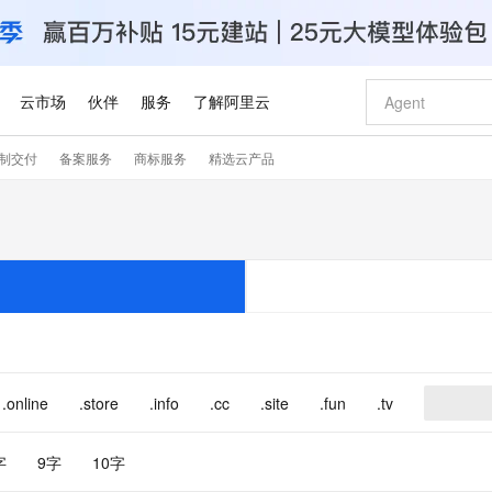
云市场
伙伴
服务
了解阿里云
制交付
备案服务
商标服务
精选云产品
AI 特惠
数据与 API
成为产品伙伴
企业增值服务
最佳实践
价格计算器
AI 场景体
基础软件
产品伙伴合
阿里云认证
市场活动
配置报价
大模型
自助选配和估算价格
步到位
智启 AI 普惠权益
产品生态集成认证中心
企业支持计划
云上春晚
域名与网站
Qwen Audio：打造专属 AI 语音助手
千问官方 MaaS 平台，为开发者和 Agent 而生，新用户赠送 1 亿 + tokens 额度
一句话生成原生
AI Coding
阿里云Maa
2026 阿里云
云服务器 E
为企业打
数据集
Windows
大模型认证
模型
NEW
NEW
格式还原
值低价云产品抢先购
至高享 1亿+免费 tokens，加速 Al 应用落地
提供智能易用的域名与建站服务
Qwen-Audio-3.0-Realtime 端到端实时语音角色扮演
输入一句话想法,
智能编程，一键
安全可靠、
产品生态伙伴
专家技术服务
云上奥运之旅
弹性计算合作
阿里云中企出
手机三要素
宝塔 Linux
全部认证
价格优势
开源旗舰模型
即刻拥有 DeepSeek-V4-Pro
阿里云 OPC 创新助力计划
千问大模型
一键部署幻兽
AI 电商营销
对象存储 O
大模型
产品生态伙伴工作台
企业增值服务台
云栖战略参考
云存储合作计
云栖大会
身份实名认证
CentOS
训练营
推动算力普惠，释放技术红利
最高返9万
真正可用的 1M 上下文,一次完成代码全链路开发
快速构建应用程序和网站，即刻迈出上云第一步
轻松解锁专属 DeepSeek-V4-Pro
至高百万元 Token 补贴，加速一人公司成长
多元化、高性能、安全可靠的大模型服务
一键购买专属
从图文生成到
云上的中国
数据库合作计
活动全景
短信
Docker
图片和
自进化智能体
5 分钟轻松部署专属 QwenPaw
Token Plan 模型订阅计划
数字证书管理服务（原SSL证书）
高效搭建 AI
AI 广告创作
无影云电脑
企业成长
NEW
HOT
信息公告
看见新力量
云网络合作计
OCR 文字识别
JAVA
越聪明
证享300元代金券
全托管，含MySQL、PostgreSQL、SQL Server、MariaDB多引擎
Qwen3.8-Max 首发尝鲜，限时加量 10 倍，夜间低至2折
实现全站HTTPS，呈现可信的WEB访问
从聊天伙伴进化为能主动干活的本地数字员工
图文、视频一
随时随地安
.online
.store
.info
.cc
.site
.fun
.tv
Kimi-K3
HappyHors
NEW
魔搭 Mode
loud
服务实践
官网公告
Kimi 最新旗舰模型，长程编程与推理利器
让文字生成流
金融模力时刻
Salesforce O
版
发票查验
全能环境
Claude Code + GStack 打造工程团队
千问办公，限时限量积分加倍
Qoder
低代码高效构
AI 建站
短信服务
型
NEW
作计划
计划
创新中心
魔搭 ModelSc
字
9字
10字
健康状态
理服务
让AI从“聊天伙伴”进化为能干活的“数字员工”
安装技能 GStack，拥有专属 AI 工程团队
你的AI工作搭子，覆盖日常办公高频场景
面向真实软件的智能体编程平台
0 代码专业建
客户案例
天气预报查询
操作系统
Deepseek-v4-pro
HappyHors
态合作计划