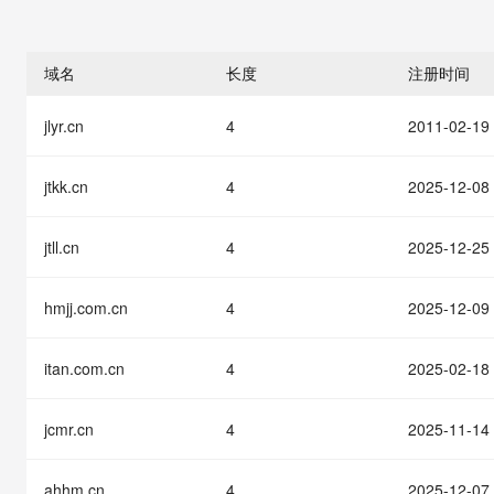
存储
天池大赛
能看、能想、能动手的多模
云解析DNS
解决方案免费试用 新老
电子合同
最高领取价值200元试用
安全
网络与CDN
AI 算法大赛
Qwen3-VL-Plus
畅捷通
域名
长度
注册时间
大数据开发治理平台 Data
AI 产品 免费试用
网络
安全
云开发大赛
Tableau 订阅
1亿+ 大模型 tokens 和 
jlyr.cn
4
2011-02-19
可观测
入门学习赛
中间件
AI空中课堂在线直播课
云防火墙
140+云产品 免费试用
大模型服务
上云与迁云
云原生的云上边界网络安全
产品新客免费试用，最长1
数据库
jtkk.cn
4
2025-12-08
生态解决方案
千问AI平台-Token Plan
企业出海
大模型ACA认证体验
大数据计算
助力企业全员 AI 认知与能
jtll.cn
4
2025-12-25
行业生态解决方案
政企业务
媒体服务
千问AI平台-模型体验
开发者生态解决方案
在线体验全尺寸、多种模态
hmjj.com.cn
4
2025-12-09
企业服务与云通信
AI 开发和 AI 应用解决
Happy 系列大模型
域名与网站
itan.com.cn
4
2025-02-18
终端用户计算
jcmr.cn
4
2025-11-14
Serverless
大模型解决方案
ahhm.cn
4
2025-12-07
开发工具