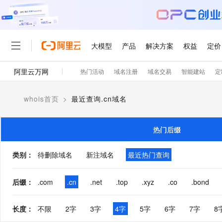
大模型
产品
解决方案
权益
定价
阿里云万网
热门活动
域名注册
域名交易
智能建站
定
大模型
产品
解决方案
权益
定价
云市场
伙伴
服务
了解阿里云
精选产品
精选解决方案
普惠上云
产品定价
精选商城
成为销售伙伴
售前咨询
为什么选择阿里云
千问AI平台
whois首页
>
最近查询.cn域名
了解云产品的定价详情
大模型服务平台百炼
睿译宝，AI翻译排版一
普惠上云 官方力荐
分销伙伴
在线服务
网站建设
什么是云计算
大
大模型服务与应用平台
上传文档即自动完成翻译和
云服务器38元/年起，超
咨询伙伴
多端小程序
技术领先
热门后缀
云上成本管理
售后服务
轻量应用服务器
GLM-5.2：长任务时代
官方推荐返现计划
大模型
精选产品
精选解决方案
Salesforce 国际版订阅
稳定可靠
管理和优化成本
推荐新用户得奖励，单订单
销售伙伴合作计划
类别
：
待删除域名
新注域名
最近热门查询
自助服务
友盟天域
安全合规
人工智能与机器学习
AI
文本生成
云数据库 RDS
Hermes Agent，打造
云工开物
无影生态合作计划
在线服务
观测云
分析师报告
自主进化，持久记忆，越用
高校专属算力普惠，学生认
计算
互联网应用开发
后缀
：
.com
.cn
.net
.top
.xyz
.co
.bond
Qwen3.8-Max
HOT
Salesforce On Alibaba C
工单服务
智能体时代全能旗舰模型
Tuya 物联网平台阿里云
研究报告与白皮书
人工智能平台 PAI
快速拥有专属 OpenClaw
大模
Consulting Partner 合
大数据
容器
免费试用
短信专区
长度
：
不限
2字
3字
4字
5字
6字
7字
8
一站式AI开发、训练和推
蓝凌 OA
Qwen3.7-Plus
AI 大模型销售与服务生
现代化应用