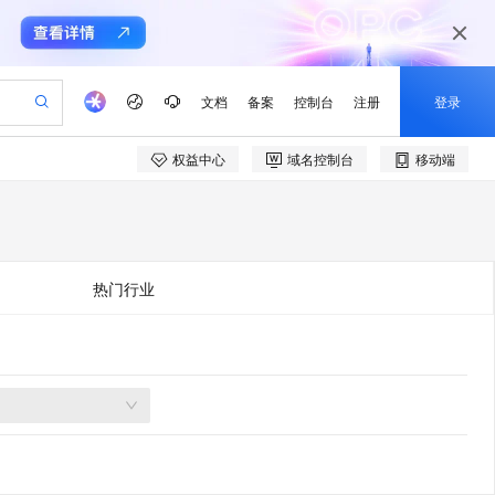
文档
备案
控制台
注册
登录
权益中心
域名控制台
移动端
验
作计划
器
AI 活动
专业服务
服务伙伴合作计划
开发者社区
加入我们
产品动态
服务平台百炼
阿里云 OPC 创新助力计划
一站式生成采购清单，支持单品或批量购买
可编辑精美 PPT 文稿
S产品伙伴计划（繁花）
峰会
CS
造的大模型服务与应用开发平台
Agency Agents：拥有专属领域专家
AI 生产力先锋
Al MaaS 服务伙伴赋能合作
域名
博文
Careers
至高可申请百万元
Qwen3.8-Max 模型上线
 轻松生成专业的 PPT
开启高性价比 AI 编程新体验
弹性可伸缩的云计算服务
先锋实践拓展 AI 生产力的边界
多领域专家智能体,一键组建 AI 虚拟交付团队
Token 补贴，五大权
计划
海大会
伙伴信用分合作计划
商标
问答
社会招聘
热门行业
益加速 OPC 成功
帕鲁游戏服务器
SS
HappyHorse 打造一站式影视创作平台
飞天发布时刻
HOT
Open Search 向量检索版支
划
备案
电子书
校园招聘
联机服务器，轻松开启游戏
视频创作，一键激活电商全链路生产力
稳定、安全、高性价比、高性能的云存储服务
所见，即是所愿
持视频检索 Pipeline 功能
可视化编排打通从文字构思到成片全链路闭环
更多支持
划
公司注册
镜像站
视频生成
语音识别与合成
 智能体与工作流应用
漫剧工坊：一站式动画创作平台
AI 实训营
应用身份服务 (IDaaS)
合作伙伴培训与认证
划
上云迁移
站生成，高效打造优质广告素材
全接入的云上超级电脑
通过阿里云百炼高效搭建AI应用,助力高效开发
快速生产连贯的高质量长漫剧
从基础到进阶，Agent 创客手把手教你
OpenClaw 管理能力上线
e-1.1-T2V
Qwen3-TTS-Flash
lScope
我要反馈
查询合作伙伴
畅细腻的高质量视频
离线语音合成大模型，多语言方言自适应，低延迟高稳定
n Alibaba Cloud ISV 合作
代维服务
建企业门户网站
10 分钟搭建微信、支付宝小程序
MaxCompute MaxFrame 提
创新加速
ope
登录合作伙伴管理后台
我要建议
站，无忧落地极速上线
以可视化方式快速构建移动和 PC 门户网站
国内短信简单易用，安全可靠，秒级触达，全球覆盖200+国家和地区。
高效部署网站，快速应用到小程序
供自动弹性内存功能
e-1.1-I2V
Cosyvoice-V3-Flash