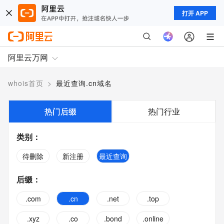
打开 APP
阿里云万网
whois首页
>
最近查询.cn域名
热门后缀
热门行业
类别
：
待删除
新注册
最近查询
后缀
：
.com
.cn
.net
.top
.xyz
.co
.bond
.online