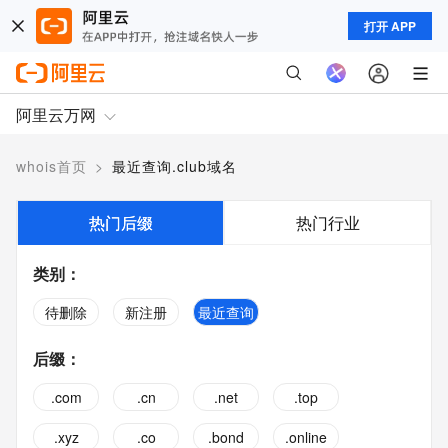
打开 APP
阿里云万网
whois首页
>
最近查询.club域名
热门后缀
热门行业
类别
：
待删除
新注册
最近查询
后缀
：
.com
.cn
.net
.top
.xyz
.co
.bond
.online