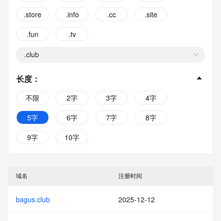
.store
.info
.cc
.site
.fun
.tv
.club
长度
：
不限
2字
3字
4字
5字
6字
7字
8字
9字
10字
域名
注册时间
bagus.club
2025-12-12