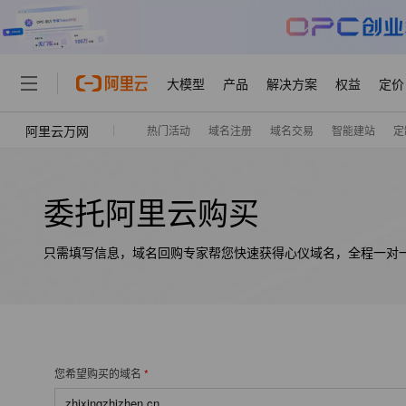
大模型
产品
解决方案
权益
定价
阿里云万网
热门活动
域名注册
域名交易
智能建站
定
大模型
产品
解决方案
权益
定价
云市场
伙伴
服务
了解阿里云
精选产品
精选解决方案
普惠上云
产品定价
精选商城
成为销售伙伴
售前咨询
为什么选择阿里云
千问AI平台
了解云产品的定价详情
大模型服务平台百炼
千问办公，解锁你的工作
普惠上云 官方力荐
分销伙伴
在线服务
网站建设
什么是云计算
大
委托阿里云购买
大模型服务与应用平台
企业级Agent产品，直接
云服务器38元/年起，超
咨询伙伴
多端小程序
技术领先
云上成本管理
售后服务
轻量应用服务器
Agency Agents：拥
官方推荐返现计划
只需填写信息，域名回购专家帮您快速获得心仪域名，全程一对
大模型
精选产品
精选解决方案
Salesforce 国际版订阅
稳定可靠
管理和优化成本
推荐新用户得奖励，单订单
销售伙伴合作计划
自助服务
友盟天域
安全合规
人工智能与机器学习
AI
文本生成
云数据库 RDS
HappyHorse 打造一
云工开物
无影生态合作计划
在线服务
观测云
分析师报告
高校专属算力普惠，学生认
计算
互联网应用开发
Qwen3.8-Max
HOT
Salesforce On Alibaba C
工单服务
智能体时代全能旗舰模型
Tuya 物联网平台阿里云
研究报告与白皮书
人工智能平台 PAI
快速拥有专属 OpenClaw
大模
Consulting Partner 合
大数据
容器
您希望购买的域名
免费试用
短信专区
一站式AI开发、训练和推
蓝凌 OA
Qwen3.7-Plus
AI 大模型销售与服务生
现代化应用