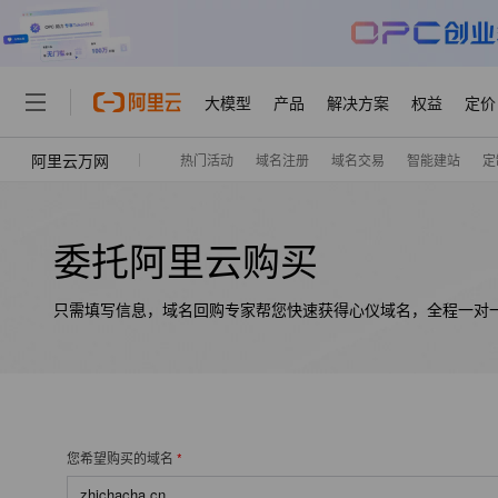
大模型
产品
解决方案
权益
定价
阿里云万网
热门活动
域名注册
域名交易
智能建站
定
大模型
产品
解决方案
权益
定价
云市场
伙伴
服务
了解阿里云
精选产品
精选解决方案
普惠上云
产品定价
精选商城
成为销售伙伴
售前咨询
为什么选择阿里云
千问AI平台
了解云产品的定价详情
大模型服务平台百炼
千问办公，解锁你的工作
普惠上云 官方力荐
分销伙伴
在线服务
网站建设
什么是云计算
大
委托阿里云购买
大模型服务与应用平台
企业级Agent产品，直接
云服务器38元/年起，超
咨询伙伴
多端小程序
技术领先
云上成本管理
售后服务
轻量应用服务器
Agency Agents：拥
官方推荐返现计划
只需填写信息，域名回购专家帮您快速获得心仪域名，全程一对
大模型
精选产品
精选解决方案
Salesforce 国际版订阅
稳定可靠
管理和优化成本
推荐新用户得奖励，单订单
销售伙伴合作计划
自助服务
友盟天域
安全合规
人工智能与机器学习
AI
文本生成
云数据库 RDS
HappyHorse 打造一
云工开物
无影生态合作计划
在线服务
观测云
分析师报告
高校专属算力普惠，学生认
计算
互联网应用开发
Qwen3.8-Max
HOT
Salesforce On Alibaba C
工单服务
智能体时代全能旗舰模型
Tuya 物联网平台阿里云
研究报告与白皮书
人工智能平台 PAI
快速拥有专属 OpenClaw
大模
Consulting Partner 合
大数据
容器
您希望购买的域名
免费试用
短信专区
一站式AI开发、训练和推
蓝凌 OA
Qwen3.7-Plus
AI 大模型销售与服务生
现代化应用