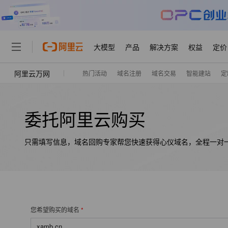
大模型
产品
解决方案
权益
定价
阿里云万网
热门活动
域名注册
域名交易
智能建站
定
大模型
产品
解决方案
权益
定价
云市场
伙伴
服务
了解阿里云
精选产品
精选解决方案
普惠上云
产品定价
精选商城
成为销售伙伴
售前咨询
为什么选择阿里云
千问AI平台
了解云产品的定价详情
大模型服务平台百炼
睿译宝，AI翻译排版一
普惠上云 官方力荐
分销伙伴
在线服务
网站建设
什么是云计算
大
委托阿里云购买
大模型服务与应用平台
上传文档即自动完成翻译和
云服务器38元/年起，超
咨询伙伴
多端小程序
技术领先
云上成本管理
售后服务
轻量应用服务器
GLM-5.2：长任务时代
官方推荐返现计划
只需填写信息，域名回购专家帮您快速获得心仪域名，全程一对
大模型
精选产品
精选解决方案
Salesforce 国际版订阅
稳定可靠
管理和优化成本
推荐新用户得奖励，单订单
销售伙伴合作计划
自助服务
友盟天域
安全合规
人工智能与机器学习
AI
文本生成
云数据库 RDS
Hermes Agent，打造
云工开物
无影生态合作计划
在线服务
观测云
分析师报告
自主进化，持久记忆，越用
高校专属算力普惠，学生认
计算
互联网应用开发
Qwen3.8-Max
HOT
Salesforce On Alibaba C
工单服务
智能体时代全能旗舰模型
Tuya 物联网平台阿里云
研究报告与白皮书
人工智能平台 PAI
快速拥有专属 OpenClaw
大模
Consulting Partner 合
大数据
容器
您希望购买的域名
免费试用
短信专区
一站式AI开发、训练和推
蓝凌 OA
Qwen3.7-Plus
AI 大模型销售与服务生
现代化应用