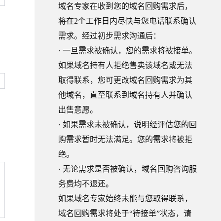
安全
畅自然，细节丰富
高表现力语音合成大模型，语音克隆听感自然
我要投诉
PolarDB
域名专家在收到您的域名回购需求后，
上云场景组合购
Milvus 弹性伸缩功能新增节
伴
漫剧创作，剧本、分镜、视频高效生成
100%兼容MySQL、PostgreSQL，兼容Oracle，支持集中和分布式
覆盖90%+业务场景，专享组合折扣价
点支持范围
将在2个工作日内尽快与您电话联系确认
2V
VPN
Fun-ASR
文戏情感细腻自然，动作戏激烈拳拳到肉，实现更强表演能力
支持中英文自由切换，具备更强的噪声鲁棒性
需求。经过初步需求沟通后：
ernetes 版 ACK
云聚AI 严选权益
AI 原生数据库服务发布
SSL 证书
，一键激活高效办公新体验
理容器应用的 K8s 服务
精选AI产品，从模型到应用全链提效
Agent 数据网关
· 一旦需求被确认，您的需求将被接单。
堡垒机
如果域名持有人拒绝售卖该域名或无法
AI 用量加速计划
云原生数据库 PolarDB
应用
防火墙
、识别商机，让客服更高效、服务更出色。
新老同享，达量后返
Agentic Database 发布
取得联系，您可更改域名回购需求为其
千问办公
主机安全
NEW
他域名，直至联系到域名持有人并确认
的智能体编程平台
一站式AI生产力平台
出售意愿。
AI 应用及服务市场
伶鹊
· 如果需求未被确认，说明经评估您的回
企业级人与Agent协作平台，接入和调度多个数字员工
智能客服平台，对话机器人、对话分析、智能外呼
购需求暂时无法满足。您的需求将被拒
AI 应用
大模型服务平台百炼 - 全妙
绝。
大模型
应用创作平台
多模态内容创作工具，已接入 DeepSeek
· 无论需求是否被确认，域名回购咨询服
自然语言处理
务费均不退还。
数据标注
如果域名专家始终未能与您取得联系，
机器学习
域名回购需求将处于“待接单”状态，请