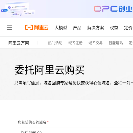
大模型
产品
解决方案
权益
定价
阿里云万网
热门活动
域名注册
域名交易
智能建站
定
大模型
产品
解决方案
权益
定价
云市场
伙伴
服务
了解阿里云
精选产品
精选解决方案
普惠上云
产品定价
精选商城
成为销售伙伴
售前咨询
为什么选择阿里云
千问AI平台
了解云产品的定价详情
大模型服务平台百炼
睿译宝，AI翻译排版一
普惠上云 官方力荐
分销伙伴
在线服务
网站建设
什么是云计算
大
委托阿里云购买
大模型服务与应用平台
上传文档即自动完成翻译和
云服务器38元/年起，超
咨询伙伴
多端小程序
技术领先
云上成本管理
售后服务
轻量应用服务器
GLM-5.2：长任务时代
官方推荐返现计划
只需填写信息，域名回购专家帮您快速获得心仪域名，全程一对
大模型
精选产品
精选解决方案
Salesforce 国际版订阅
稳定可靠
管理和优化成本
推荐新用户得奖励，单订单
销售伙伴合作计划
自助服务
友盟天域
安全合规
人工智能与机器学习
AI
文本生成
云数据库 RDS
Hermes Agent，打造
云工开物
无影生态合作计划
在线服务
观测云
分析师报告
自主进化，持久记忆，越用
高校专属算力普惠，学生认
计算
互联网应用开发
Qwen3.8-Max
HOT
Salesforce On Alibaba C
工单服务
智能体时代全能旗舰模型
Tuya 物联网平台阿里云
研究报告与白皮书
人工智能平台 PAI
快速拥有专属 OpenClaw
大模
Consulting Partner 合
大数据
容器
您希望购买的域名
免费试用
短信专区
一站式AI开发、训练和推
蓝凌 OA
Qwen3.7-Plus
AI 大模型销售与服务生
现代化应用