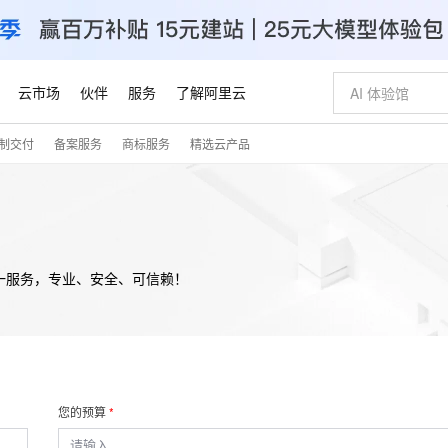
云市场
伙伴
服务
了解阿里云
制交付
备案服务
商标服务
精选云产品
AI 特惠
数据与 API
成为产品伙伴
企业增值服务
最佳实践
价格计算器
AI 场景体
基础软件
产品伙伴合
阿里云认证
市场活动
配置报价
大模型
自助选配和估算价格
步到位
智启 AI 普惠权益
产品生态集成认证中心
企业支持计划
云上春晚
域名与网站
Qwen Audio：打造专属 AI 语音助手
千问官方 MaaS 平台，为开发者和 Agent 而生，新用户赠送 1 亿 + tokens 额度
一句话生成原生
AI Coding
阿里云Maa
2026 阿里云
云服务器 E
为企业打
数据集
Windows
大模型认证
模型
NEW
NEW
格式还原
值低价云产品抢先购
至高享 1亿+免费 tokens，加速 Al 应用落地
提供智能易用的域名与建站服务
Qwen-Audio-3.0-Realtime 端到端实时语音角色扮演
输入一句话想法,
智能编程，一键
安全可靠、
产品生态伙伴
专家技术服务
云上奥运之旅
弹性计算合作
阿里云中企出
手机三要素
宝塔 Linux
全部认证
价格优势
开源旗舰模型
即刻拥有 DeepSeek-V4-Pro
阿里云 OPC 创新助力计划
千问大模型
一键部署幻兽
AI 电商营销
对象存储 O
一服务，专业、安全、可信赖！
大模型
产品生态伙伴工作台
企业增值服务台
云栖战略参考
云存储合作计
云栖大会
身份实名认证
CentOS
训练营
推动算力普惠，释放技术红利
最高返9万
真正可用的 1M 上下文,一次完成代码全链路开发
快速构建应用程序和网站，即刻迈出上云第一步
轻松解锁专属 DeepSeek-V4-Pro
至高百万元 Token 补贴，加速一人公司成长
多元化、高性能、安全可靠的大模型服务
一键购买专属
从图文生成到
云上的中国
数据库合作计
活动全景
短信
Docker
图片和
自进化智能体
5 分钟轻松部署专属 QwenPaw
Token Plan 模型订阅计划
数字证书管理服务（原SSL证书）
高效搭建 AI
AI 广告创作
无影云电脑
企业成长
NEW
HOT
信息公告
看见新力量
云网络合作计
OCR 文字识别
JAVA
越聪明
证享300元代金券
全托管，含MySQL、PostgreSQL、SQL Server、MariaDB多引擎
Qwen3.8-Max 首发尝鲜，限时加量 10 倍，夜间低至2折
实现全站HTTPS，呈现可信的WEB访问
从聊天伙伴进化为能主动干活的本地数字员工
图文、视频一
随时随地安
Kimi-K3
HappyHors
NEW
魔搭 Mode
loud
服务实践
官网公告
Kimi 最新旗舰模型，长程编程与推理利器
让文字生成流
金融模力时刻
Salesforce O
版
发票查验
全能环境
Claude Code + GStack 打造工程团队
千问办公，限时限量积分加倍
Qoder
低代码高效构
AI 建站
短信服务
型
NEW
作计划
您的预算
计划
创新中心
魔搭 ModelSc
健康状态
理服务
让AI从“聊天伙伴”进化为能干活的“数字员工”
安装技能 GStack，拥有专属 AI 工程团队
你的AI工作搭子，覆盖日常办公高频场景
面向真实软件的智能体编程平台
0 代码专业建
客户案例
天气预报查询
操作系统
Deepseek-v4-pro
HappyHors
态合作计划