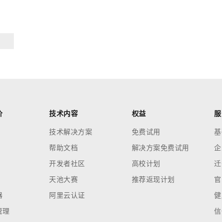
AI 应用
10分钟微调：让0.6B模型媲美235B模
多模态数据信
型
依托云原生高可用架构,实现Dify私有化部署
用1%尺寸在特定领域达到大模型90%以上效果
一个 AI 助手
超强辅助，Bol
即刻拥有 DeepSeek-R1 满血版
在企业官网、通讯软件中为客户提供 AI 客服
多种方案随心选，轻松解锁专属 DeepSeek