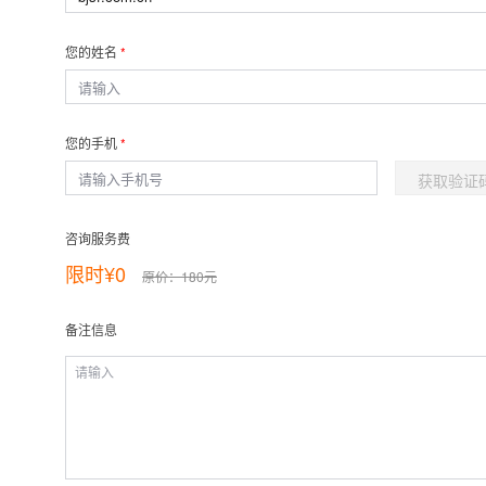
存储
天池大赛
能看、能想、能动手的多模
云解析DNS
解决方案免费试用 新老
电子合同
最高领取价值200元试用
安全
网络与CDN
AI 算法大赛
Qwen3-VL-Plus
您的姓名
畅捷通
大数据开发治理平台 Data
AI 产品 免费试用
网络
安全
云开发大赛
Tableau 订阅
1亿+ 大模型 tokens 和 
可观测
入门学习赛
中间件
AI空中课堂在线直播课
您的手机
云防火墙
140+云产品 免费试用
大模型服务
上云与迁云
云原生的云上边界网络安全
产品新客免费试用，最长1
数据库
获取验证
生态解决方案
千问AI平台-Token Plan
企业出海
大模型ACA认证体验
大数据计算
咨询服务费
助力企业全员 AI 认知与能
行业生态解决方案
政企业务
媒体服务
限时¥0
千问AI平台-模型体验
原价：180元
开发者生态解决方案
在线体验全尺寸、多种模态
企业服务与云通信
AI 开发和 AI 应用解决
备注信息
Happy 系列大模型
域名与网站
终端用户计算
Serverless
大模型解决方案
开发工具