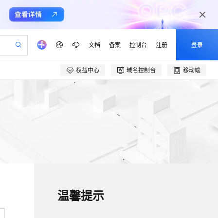
文档
备案
控制台
注册
登录
权益中心
域名控制台
移动端
验
作计划
器
AI 活动
专业服务
服务伙伴合作计划
开发者社区
加入我们
产品动态
服务平台百炼
阿里云 OPC 创新助力计划
一站式生成采购清单，支持单品或批量购买
可编辑精美 PPT 文稿
S产品伙伴计划（繁花）
峰会
CS
造的大模型服务与应用开发平台
Agency Agents：拥有专属领域专家
AI 生产力先锋
Al MaaS 服务伙伴赋能合作
域名
博文
Careers
至高可申请百万元
Qwen3.8-Max 模型上线
 轻松生成专业的 PPT
开启高性价比 AI 编程新体验
弹性可伸缩的云计算服务
先锋实践拓展 AI 生产力的边界
多领域专家智能体,一键组建 AI 虚拟交付团队
Token 补贴，五大权
计划
海大会
伙伴信用分合作计划
商标
问答
社会招聘
益加速 OPC 成功
帕鲁游戏服务器
SS
HappyHorse 打造一站式影视创作平台
飞天发布时刻
HOT
Open Search 向量检索版支
划
备案
电子书
校园招聘
联机服务器，轻松开启游戏
视频创作，一键激活电商全链路生产力
稳定、安全、高性价比、高性能的云存储服务
所见，即是所愿
持视频检索 Pipeline 功能
可视化编排打通从文字构思到成片全链路闭环
更多支持
划
公司注册
镜像站
视频生成
语音识别与合成
 智能体与工作流应用
漫剧工坊：一站式动画创作平台
AI 实训营
应用身份服务 (IDaaS)
合作伙伴培训与认证
划
上云迁移
站生成，高效打造优质广告素材
全接入的云上超级电脑
通过阿里云百炼高效搭建AI应用,助力高效开发
快速生产连贯的高质量长漫剧
从基础到进阶，Agent 创客手把手教你
OpenClaw 管理能力上线
e-1.1-T2V
Qwen3-TTS-Flash
lScope
我要反馈
查询合作伙伴
畅细腻的高质量视频
离线语音合成大模型，多语言方言自适应，低延迟高稳定
n Alibaba Cloud ISV 合作
代维服务
建企业门户网站
温馨提示
10 分钟搭建微信、支付宝小程序
MaxCompute MaxFrame 提
创新加速
ope
登录合作伙伴管理后台
我要建议
站，无忧落地极速上线
以可视化方式快速构建移动和 PC 门户网站
国内短信简单易用，安全可靠，秒级触达，全球覆盖200+国家和地区。
高效部署网站，快速应用到小程序
供自动弹性内存功能
e-1.1-I2V
Cosyvoice-V3-Flash