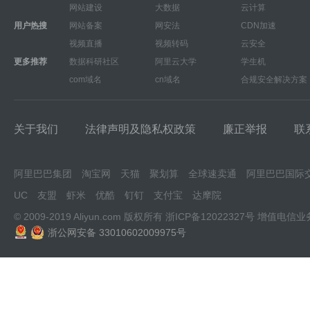
网站建设
大数据
云计算
用户热搜
网站备案
网安法
CDN加速
视频直播
视频转码
云安全
更多推荐
数据科研社区
阿里云大学
学生机
com域名
cn域名
合规安全解决方案
关于我们
法律声明及隐私权政策
廉正举报
联
阿里巴巴集团
淘宝网
天猫
聚划算
全球速卖通
阿里巴巴国际
UC
友盟
虾米
优酷
钉钉
支付宝
达摩院
© 2009-2019 Aliyun.com 版权所有
浙ICP备12022327号
增值电信业
浙公网安备 33010602009975号