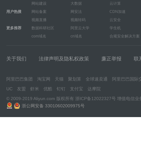
网站建设
大数据
云计算
用户热搜
网站备案
网安法
CDN加速
视频直播
视频转码
云安全
更多推荐
数据科研社区
阿里云大学
学生机
com域名
cn域名
合规安全解决方案
关于我们
法律声明及隐私权政策
廉正举报
联
阿里巴巴集团
淘宝网
天猫
聚划算
全球速卖通
阿里巴巴国际
UC
友盟
虾米
优酷
钉钉
支付宝
达摩院
© 2009-2019 Aliyun.com 版权所有
浙ICP备12022327号
增值电信业
浙公网安备 33010602009975号