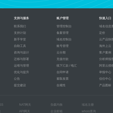
支持与服务
账户管理
快速入口
联系我们
管理控制台
域名信息查
支持计划
备案管理
定价
新手学堂
域名控制台
云产品快
自助工具
账号管理
海外上云
咨询与设计
云分期
客户案例
迁移与部署
充值付款
分析师报
运维与管理
线下汇款 / 电汇
阿里云授
优化与提升
合同申请
举报中心
公告
索取发票
信任中心
提交建议
合规性
产品图标
SS
NAT网关
负载均衡
域名注册
速
API网关
企业邮箱
whois查询