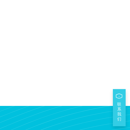
联
系
我
们