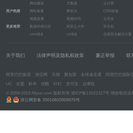
网站建设
大数据
云计算
用户热搜
网站备案
网安法
CDN加速
视频直播
视频转码
云安全
更多推荐
数据科研社区
阿里云大学
学生机
com域名
cn域名
合规安全解决方案
关于我们
法律声明及隐私权政策
廉正举报
联
阿里巴巴集团
淘宝网
天猫
聚划算
全球速卖通
阿里巴巴国际
UC
友盟
虾米
优酷
钉钉
支付宝
达摩院
© 2009-2019 Aliyun.com 版权所有
浙ICP备12022327号
增值电信业
浙公网安备 33010602009975号