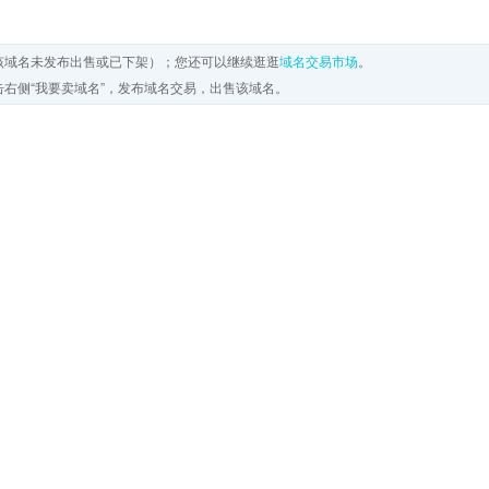
该域名未发布出售或已下架）；您还可以继续逛逛
域名交易市场
。
右侧“我要卖域名”，发布域名交易，出售该域名。